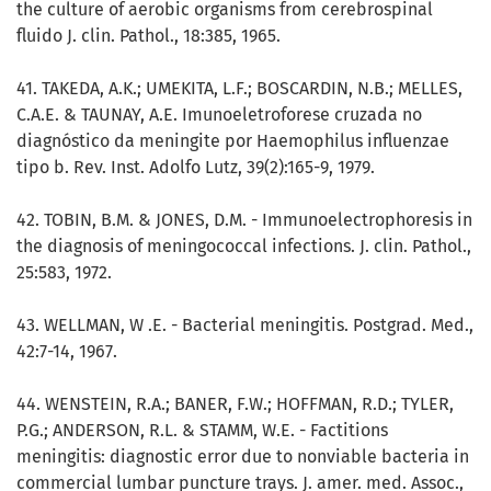
the culture of aerobic organisms from cerebrospinal
fluido J. clin. Pathol., 18:385, 1965.
41. TAKEDA, A.K.; UMEKITA, L.F.; BOSCARDIN, N.B.; MELLES,
C.A.E. & TAUNAY, A.E. Imunoeletroforese cruzada no
diagnóstico da meningite por Haemophilus influenzae
tipo b. Rev. Inst. Adolfo Lutz, 39(2):165-9, 1979.
42. TOBIN, B.M. & JONES, D.M. - Immunoelectrophoresis in
the diagnosis of meningococcal infections. J. clin. Pathol.,
25:583, 1972.
43. WELLMAN, W .E. - Bacterial meningitis. Postgrad. Med.,
42:7-14, 1967.
44. WENSTEIN, R.A.; BANER, F.W.; HOFFMAN, R.D.; TYLER,
P.G.; ANDERSON, R.L. & STAMM, W.E. - Factitions
meningitis: diagnostic error due to nonviable bacteria in
commercial lumbar puncture trays. J. amer. med. Assoc.,