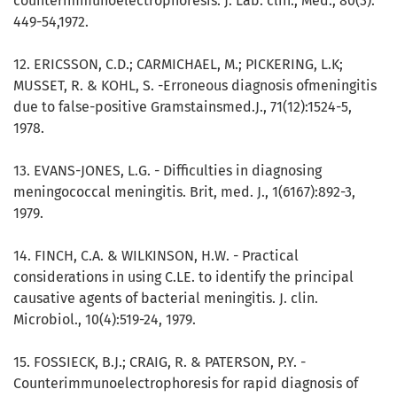
counterimmunoelectrophoresis. J. Lab. clin., Med., 80(3):
449-54,1972.
12. ERICSSON, C.D.; CARMICHAEL, M.; PICKERING, L.K;
MUSSET, R. & KOHL, S. -Erroneous diagnosis ofmeningitis
due to false-positive Gramstainsmed.J., 71(12):1524-5,
1978.
13. EVANS-JONES, L.G. - Difficulties in diagnosing
meningococcal meningitis. Brit, med. J., 1(6167):892-3,
1979.
14. FINCH, C.A. & WILKINSON, H.W. - Practical
considerations in using C.LE. to identify the principal
causative agents of bacterial meningitis. J. clin.
Microbiol., 10(4):519-24, 1979.
15. FOSSIECK, B.J.; CRAIG, R. & PATERSON, P.Y. -
Counterimmunoelectrophoresis for rapid diagnosis of