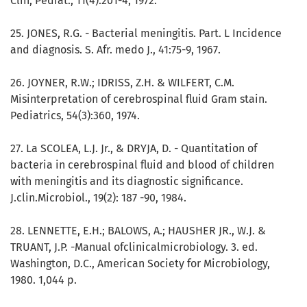
Clin, Pediat., 11(4):201-4, 1972.
25. JONES, R.G. - Bacterial meningitis. Part. L Incidence
and diagnosis. S. Afr. medo J., 41:75-9, 1967.
26. JOYNER, R.W.; IDRISS, Z.H. & WILFERT, C.M.
Misinterpretation of cerebrospinal fluid Gram stain.
Pediatrics, 54(3):360, 1974.
27. La SCOLEA, L.J. Jr., & DRYJA, D. - Quantitation of
bacteria in cerebrospinal fluid and blood of children
with meningitis and its diagnostic significance.
J.clin.Microbiol., 19(2): 187 -90, 1984.
28. LENNETTE, E.H.; BALOWS, A.; HAUSHER JR., W.J. &
TRUANT, J.P. -Manual ofclinicalmicrobiology. 3. ed.
Washington, D.C., American Society for Microbiology,
1980. 1,044 p.