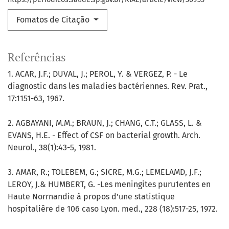
Fomatos de Citação
Referências
1. ACAR, J.F.; DUVAL, J.; PEROL, Y. & VERGEZ, P. - Le
diagnostic dans les maladies bactériennes. Rev. Prat.,
17:1151-63, 1967.
2. AGBAYANI, M.M.; BRAUN, J.; CHANG, C.T.; GLASS, L. &
EVANS, H.E. - Effect of CSF on bacterial growth. Arch.
Neurol., 38(1):43-5, 1981.
3. AMAR, R.; TOLEBEM, G.; SICRE, M.G.; LEMELAMD, J.F.;
LEROY, J.& HUMBERT, G. -Les meningites puru1entes en
Haute Norrnandie à propos d'une statistique
hospitaliêre de 106 caso Lyon. med., 228 (18):517-25, 1972.