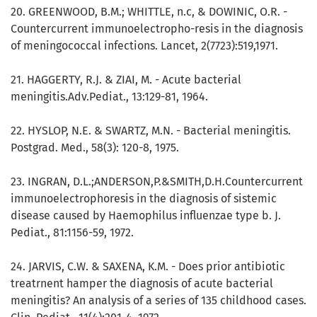
20. GREENWOOD, B.M.; WHITTLE, n.c, & DOWINIC, O.R. -
Countercurrent immunoelectropho-resis in the diagnosis
of meningococcal infections. Lancet, 2(7723):519,1971.
21. HAGGERTY, R.J. & ZIAI, M. - Acute bacterial
meningitis.Adv.Pediat., 13:129-81, 1964.
22. HYSLOP, N.E. & SWARTZ, M.N. - Bacterial meningitis.
Postgrad. Med., 58(3): 120-8, 1975.
23. INGRAN, D.L.;ANDERSON,P.&SMITH,D.H.Countercurrent
immunoelectrophoresis in the diagnosis of sistemic
disease caused by Haemophilus influenzae type b. J.
Pediat., 81:1156-59, 1972.
24. JARVIS, C.W. & SAXENA, K.M. - Does prior antibiotic
treatrnent hamper the diagnosis of acute bacterial
meningitis? An analysis of a series of 135 childhood cases.