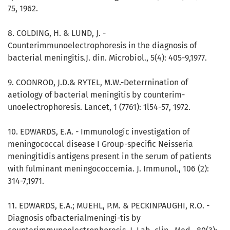
75, 1962.
8. COLDING, H. & LUND, J. -
Counterimmunoelectrophoresis in the diagnosis of
bacterial meningitis.J. din. Microbiol., 5(4): 405-9,1977.
9. COONROD, J.D.& RYTEL, M.W.-Deterrnination of
aetiology of bacterial meningitis by counterim-
unoelectrophoresis. Lancet, 1 (7761): 1l54-57, 1972.
10. EDWARDS, E.A. - Immunologic investigation of
meningococcal disease I Group-specific Neisseria
meningitidis antigens present in the serum of patients
with fulminant meningococcemia. J. Immunol., 106 (2):
314-7,1971.
11. EDWARDS, E.A.; MUEHL, P.M. & PECKINPAUGHI, R.O. -
Diagnosis ofbacterialmeningi-tis by