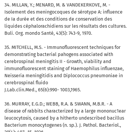
34. MILLAN, Y.; MENARD, M. & VANDEKERKOVE, M. -
Isolement des meningocoques de sérotype A: influence
de Ia durée et des conditions de conservation des
liquides céphalorachidiens sur les résultats des cultures.
Buli. Org. mondo Santé, 43(5): 743-9, 1970.
35. MITCHELL, M.S. - Immunofluorescent techniques for
demonstrating bacterial pahogens associated with
cerebrospinal meningitis II - Growth, viability and
immunofluorescent staining of Haemophilus influenzae,
Neisseria meningitidis and Diplococcus pneumoniae in
cerebrospinal fluido
J.Lab.clin.Med., 65(6):990- 1003,1965.
36. MURRAY, E.G.D.; WEBB, R.A. & SWANN, M.B.R. - A
disease of rabbits characterized by a large mononuc1ear
leucocytosis, caused by a hitherto undescribed bacillus
Bacterium monocytogenes (n. sp.). J. Pathol. Bacteriol.,