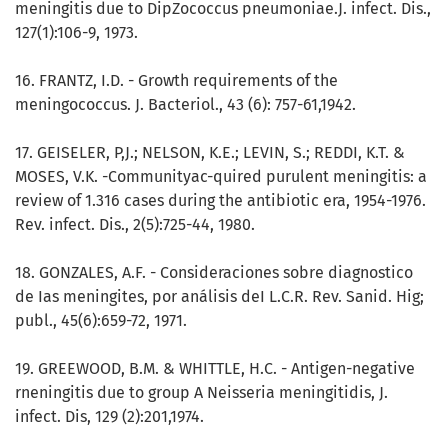
meningitis due to DipZococcus pneumoniae.J. infect. Dis.,
127(1):106-9, 1973.
16. FRANTZ, I.D. - Growth requirements of the
meningococcus. J. Bacteriol., 43 (6): 757-61,1942.
17. GEISELER, P,J.; NELSON, K.E.; LEVIN, S.; REDDI, K.T. &
MOSES, V.K. -Communityac-quired purulent meningitis: a
review of 1.316 cases during the antibiotic era, 1954-1976.
Rev. infect. Dis., 2(5):725-44, 1980.
18. GONZALES, A.F. - Consideraciones sobre diagnostico
de Ias meningites, por análisis deI L.C.R. Rev. Sanid. Hig;
publ., 45(6):659-72, 1971.
19. GREEWOOD, B.M. & WHITTLE, H.C. - Antigen-negative
rneningitis due to group A Neisseria meningitidis, J.
infect. Dis, 129 (2):201,1974.