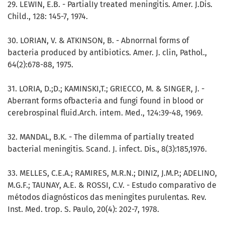
29. LEWIN, E.B. - PartialIy treated meningitis. Amer. J.Dis.
Child., 128: 145-7, 1974.
30. LORIAN, V. & ATKINSON, B. - Abnorrnal forms of
bacteria produced by antibiotics. Amer. J. clin, Pathol.,
64(2):678-88, 1975.
31. LORIA, D.;D.; KAMINSKI,T.; GRIECCO, M. & SINGER, J. -
Aberrant forms ofbacteria and fungi found in blood or
cerebrospinal fluid.Arch. intem. Med., 124:39-48, 1969.
32. MANDAL, B.K. - The dilemma of partialIy treated
bacterial meningitis. Scand. J. infect. Dis., 8(3):185,1976.
33. MELLES, C.E.A.; RAMIRES, M.R.N.; DINIZ, J.M.P.; ADELINO,
M.G.F.; TAUNAY, A.E. & ROSSI, C.V. - Estudo comparativo de
métodos diagnósticos das meningites purulentas. Rev.
Inst. Med. trop. S. Paulo, 20(4): 202-7, 1978.