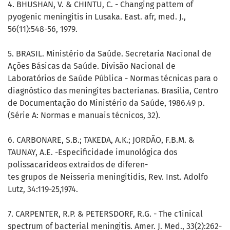
4. BHUSHAN, V. & CHINTU, C. - Changing pattem of
pyogenic meningitis in Lusaka. East. afr, med. J.,
56(11):548-56, 1979.
5. BRASIL. Ministério da Saúde. Secretaria Nacional de
Ações Básicas da Saúde. Divisão Nacional de
Laboratórios de Saúde Pública - Normas técnicas para o
diagnóstico das meningites bacterianas. Brasília, Centro
de Documentação do Ministério da Saúde, 1986.49 p.
(Série A: Normas e manuais técnicos, 32).
6. CARBONARE, S.B.; TAKEDA, A.K.; JORDÃO, F.B.M. &
TAUNAY, A.E. -Especificidade imunológica dos
polissacarídeos extraidos de diferen-
tes grupos de Neisseria meningitidis, Rev. Inst. Adolfo
Lutz, 34:119-25,1974.
7. CARPENTER, R.P. & PETERSDORF, R.G. - The c1inical
spectrum of bacterial meningitis. Amer. J. Med., 33(2):262-