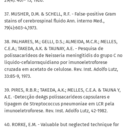
29(4): 407- 15, 1926.
37. MUSHER, D.M. & SCHELL, R.F. - False-positive Gram
stains of cerebrospinal fluido Ann. interno Med.,
79(4):603-4,1973.
38. PALHARES, M.; GELLI, D.S.; ALMEIDA, M.C.R.; MELLES,
C.E.A.; TAKEDA, A.K. & TAUNAY, A.E. - Pesquisa de
polissacarídeos de Neisseria meningitidis do grupo C no
liquido-cefalorraquidiano por imunoeletroforese
cruzada em acetato de celulose. Rev. Inst. Adolfo Lutz,
33:85-9, 1973.
39. PIRES, R.B.R.; TAKEDA, A.K.; MELLES, C.E.A. & TAUNA Y,
A.E. -Detecção deAgs polissacarídeos capsulares e
tipagem de Streptococcus pneumoniae em LCR pela
imunoeletroforese. Rev. Inst. Adolfo Lutz, 42-1982.
40. RORKE, E.M. - Valuable but neglected technique for