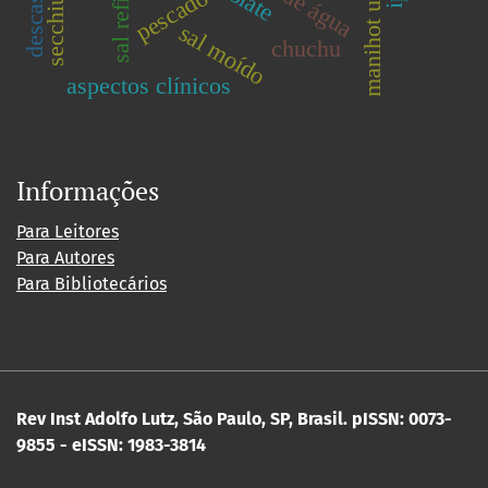
sal refinado
pescado
sal moído
chuchu
aspectos clínicos
Informações
Para Leitores
Para Autores
Para Bibliotecários
Rev Inst Adolfo Lutz, São Paulo, SP, Brasil.
pISSN: 0073-
9855 - eISSN: 1983-3814