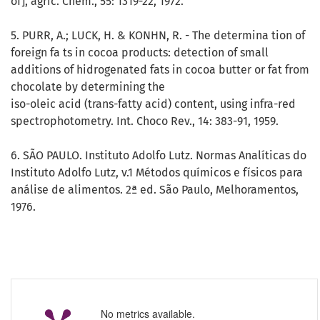
of], agric. Chem., 55: 1319-22, 1972.
5. PURR, A.; LUCK, H. & KONHN, R. - The determina tion of
foreign fa ts in cocoa products: detection of small
additions of hidrogenated fats in cocoa butter or fat from
chocolate by determining the
iso-oleic acid (trans-fatty acid) content, using infra-red
spectrophotometry. Int. Choco Rev., 14: 383-91, 1959.
6. SÃO PAULO. Instituto Adolfo Lutz. Normas Analíticas do
Instituto Adolfo Lutz, v.1 Métodos químicos e físicos para
análise de alimentos. 2ª ed. São Paulo, Melhoramentos,
1976.
No metrics available.