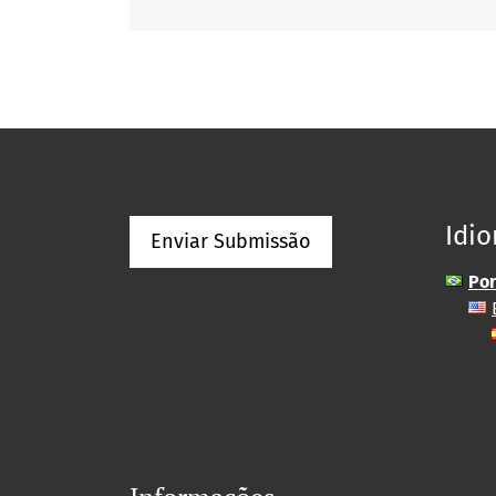
Idi
Enviar Submissão
Por