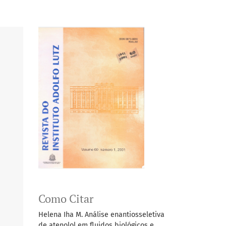
Como Citar
Helena Iha M. Análise enantiosseletiva
de atenolol em fluidos biológicos e