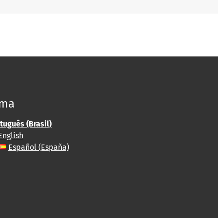
oma
tuguês (Brasil)
English
Español (España)