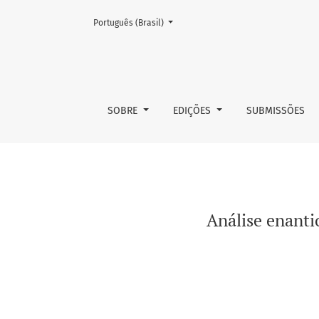
Mudar o idioma. O atual é:
Português (Brasil)
Análise enantiosseletiva de atenolol em flui
SOBRE
EDIÇÕES
SUBMISSÕES
Análise enanti