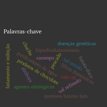
Palavras-chave
doenças genéticas
chuchu
fatiamento e inibição
hiperfenilalaninemia
purificadores de água
pescado
sarampo
batata-doce
sal moído
produtos de chocolate
filtros domésticos
abóbora
vitis sp
sal refinado
agentes etiológicos
ipomoea batatas lam