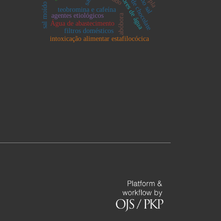
produtos de chocolate
purificadores de água
sal moído
teobromina e cafeína
agentes etiológicos
abóbora
Água de abastecimento
filtros domésticos
intoxicação alimentar estafilocócica