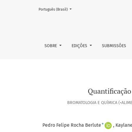
Mudar o idioma. O atual é:
Português (Brasil)
Quantificação dos flavonoides em diferentes t
SOBRE
EDIÇÕES
SUBMISSÕES
Quantificação 
BROMATOLOGIA E QUÍMICA (•ALIME
+
Pedro Felipe Rocha Berlute
Kaylane