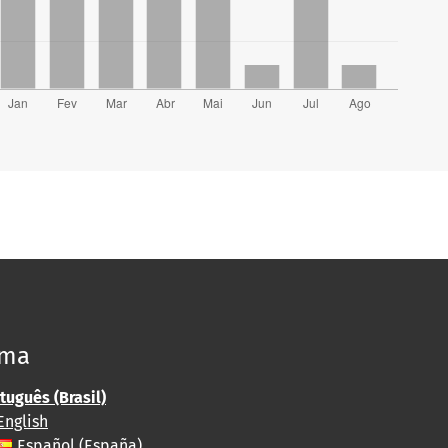
oma
tuguês (Brasil)
English
Español (España)