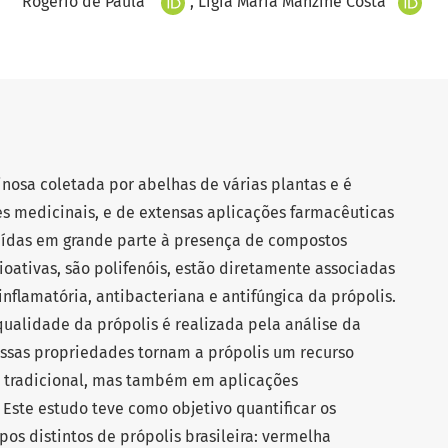
Rogério de Paula
Ligia Maria Manzine Costa
inosa coletada por abelhas de várias plantas e é
s medicinais, e de extensas aplicações farmacêuticas
uídas em grande parte à presença de compostos
ioativas, são polifenóis, estão diretamente associadas
inflamatória, antibacteriana e antifúngica da própolis.
ualidade da própolis é realizada pela análise da
Essas propriedades tornam a própolis um recurso
a tradicional, mas também em aplicações
Este estudo teve como objetivo quantificar os
pos distintos de própolis brasileira: vermelha