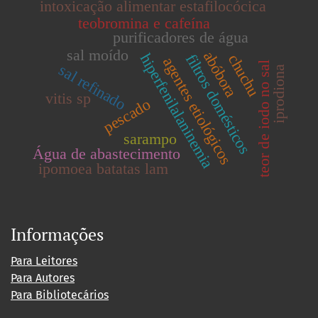
intoxicação alimentar estafilocócica
teobromina e cafeína
purificadores de água
sal moído
abóbora
hiperfenilalaninemia
filtros domésticos
chuchu
agentes etiológicos
teor de iodo no sal
sal refinado
iprodiona
vitis sp
pescado
sarampo
Água de abastecimento
ipomoea batatas lam
Informações
Para Leitores
Para Autores
Para Bibliotecários