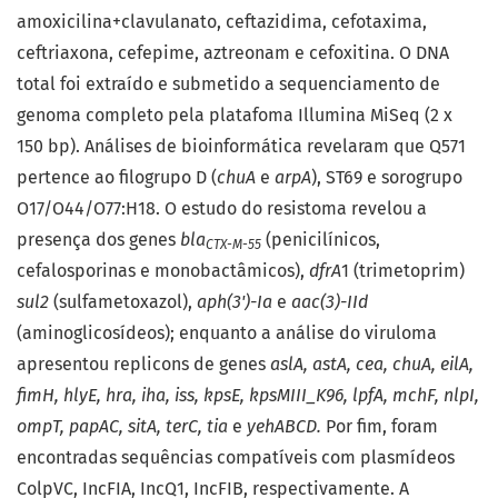
amoxicilina+clavulanato, ceftazidima, cefotaxima,
ceftriaxona, cefepime, aztreonam e cefoxitina. O DNA
total foi extraído e submetido a sequenciamento de
genoma completo pela platafoma Illumina MiSeq (2 x
150 bp). Análises de bioinformática revelaram que Q571
pertence ao filogrupo D (
chuA
e
arpA
), ST69 e sorogrupo
O17/O44/O77:H18. O estudo do resistoma revelou a
presença dos genes
bla
(penicilínicos,
CTX-M-55
cefalosporinas e monobactâmicos),
dfrA
1 (trimetoprim)
sul2
(sulfametoxazol),
aph(3')-Ia
e
aac(3)-IId
(aminoglicosídeos); enquanto a análise do viruloma
apresentou replicons de genes
aslA, astA, cea, chuA, eilA,
fimH, hlyE, hra, iha, iss, kpsE, kpsMIII_K96, lpfA, mchF, nlpI,
ompT, papAC, sitA, terC, tia
e
yehABCD.
Por fim, foram
encontradas sequências compatíveis com plasmídeos
ColpVC, IncFIA, IncQ1, IncFIB, respectivamente. A