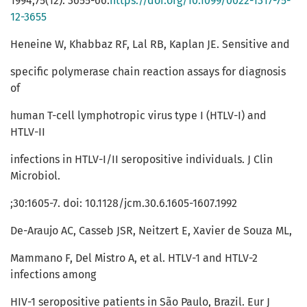
1994;75(12): 3655-66.
https://doi.org/10.1099/0022-1317-75-
12-3655
Heneine W, Khabbaz RF, Lal RB, Kaplan JE. Sensitive and
specific polymerase chain reaction assays for diagnosis
of
human T-cell lymphotropic virus type I (HTLV-I) and
HTLV-II
infections in HTLV-I/II seropositive individuals. J Clin
Microbiol.
;30:1605-7. doi: 10.1128/jcm.30.6.1605-1607.1992
De-Araujo AC, Casseb JSR, Neitzert E, Xavier de Souza ML,
Mammano F, Del Mistro A, et al. HTLV-1 and HTLV-2
infections among
HIV-1 seropositive patients in São Paulo, Brazil. Eur J