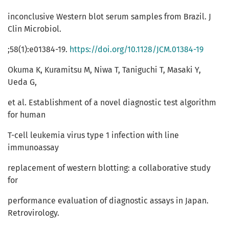
inconclusive Western blot serum samples from Brazil. J
Clin Microbiol.
;58(1):e01384-19.
https://doi.org/10.1128/JCM.01384-19
Okuma K, Kuramitsu M, Niwa T, Taniguchi T, Masaki Y,
Ueda G,
et al. Establishment of a novel diagnostic test algorithm
for human
T-cell leukemia virus type 1 infection with line
immunoassay
replacement of western blotting: a collaborative study
for
performance evaluation of diagnostic assays in Japan.
Retrovirology.