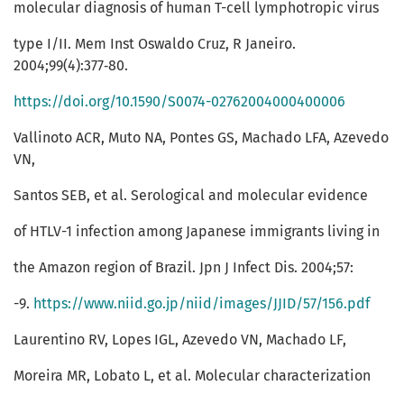
molecular diagnosis of human T-cell lymphotropic virus
type I/II. Mem Inst Oswaldo Cruz, R Janeiro.
2004;99(4):377‑80.
https://doi.org/10.1590/S0074-02762004000400006
Vallinoto ACR, Muto NA, Pontes GS, Machado LFA, Azevedo
VN,
Santos SEB, et al. Serological and molecular evidence
of HTLV-1 infection among Japanese immigrants living in
the Amazon region of Brazil. Jpn J Infect Dis. 2004;57:
-9.
https://www.niid.go.jp/niid/images/JJID/57/156.pdf
Laurentino RV, Lopes IGL, Azevedo VN, Machado LF,
Moreira MR, Lobato L, et al. Molecular characterization