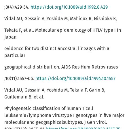
;8(4):429-34.
https://doi.org/10.1089/aid.1992.8.429
Vidal AU, Gessain A, Yoshida M, Mahieux R, Nishioka K,
Tekaia F, et al. Molecular epidemiology of HTLV type I in
Japan:
evidence for two distinct ancestral lineages with a
particular
geographical distribuition. AIDS Res Hum Retroviruses
;10(11):1557-66.
https://doi.org/10.1089/aid.1994.10.1557
Vidal AU, Gessain A, Yoshida M, Tekaia F, Garin B,
Guillemain B, et al.
Phylogenetic classification of human T cell
leukaemia/lymphoma vírustype I genotypes in five major
molecular and geographicalsubtypes. J Gen Virol.