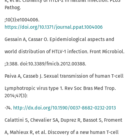
K, et al. Clonality of HTLV-2 in natural infection. PLoS
Pathog.
;10(3):e1004006.
https://doi.org/10.1371/journal.ppat.1004006
Gessain A, Cassar O. Epidemiological aspects and
world distribution of HTLV-1 infection. Front Microbiol.
;3:388. doi:10.3389/fmicb.2012.00388.
Paiva A, Casseb J. Sexual transmission of human T-cell
Lymphotropic virus type 1. Rev Soc Bras Med Trop.
2014;47(3):
-74.
http://dx.doi.org/10.1590/0037-8682-0232-2013
Calattini S, Chevalier SA, Duprez R, Bassot S, Froment
A, Mahieux R, et al. Discovery of a new human T-cell