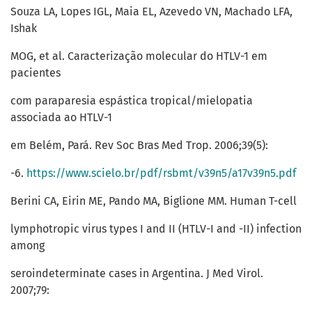
Souza LA, Lopes IGL, Maia EL, Azevedo VN, Machado LFA,
Ishak
MOG, et al. Caracterização molecular do HTLV-1 em
pacientes
com paraparesia espástica tropical/mielopatia
associada ao HTLV-1
em Belém, Pará. Rev Soc Bras Med Trop. 2006;39(5):
-6.
https://www.scielo.br/pdf/rsbmt/v39n5/a17v39n5.pdf
Berini CA, Eirin ME, Pando MA, Biglione MM. Human T-cell
lymphotropic virus types I and II (HTLV-I and -II) infection
among
seroindeterminate cases in Argentina. J Med Virol.
2007;79: