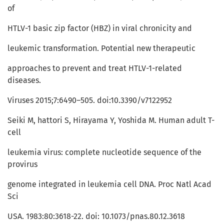
of
HTLV-1 basic zip factor (HBZ) in viral chronicity and
leukemic transformation. Potential new therapeutic
approaches to prevent and treat HTLV-1-related
diseases.
Viruses 2015;7:6490–505. doi:10.3390/v7122952
Seiki M, hattori S, Hirayama Y, Yoshida M. Human adult T-
cell
leukemia virus: complete nucleotide sequence of the
provirus
genome integrated in leukemia cell DNA. Proc Natl Acad
Sci
USA. 1983:80:3618-22. doi: 10.1073/pnas.80.12.3618