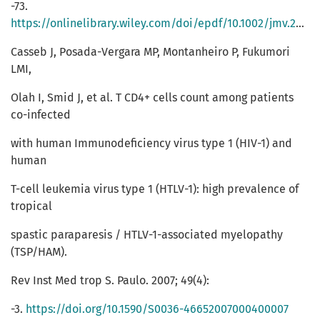
-73.
https://onlinelibrary.wiley.com/doi/epdf/10.1002/jmv.20731
Casseb J, Posada-Vergara MP, Montanheiro P, Fukumori
LMI,
Olah I, Smid J, et al. T CD4+ cells count among patients
co-infected
with human Immunodeficiency virus type 1 (HIV-1) and
human
T-cell leukemia virus type 1 (HTLV-1): high prevalence of
tropical
spastic paraparesis / HTLV-1-associated myelopathy
(TSP/HAM).
Rev Inst Med trop S. Paulo. 2007; 49(4):
-3.
https://doi.org/10.1590/S0036-46652007000400007