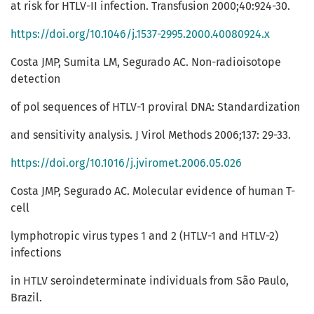
at risk for HTLV-II infection. Transfusion 2000;40:924-30.
https://doi.org/10.1046/j.1537-2995.2000.40080924.x
Costa JMP, Sumita LM, Segurado AC. Non-radioisotope
detection
of pol sequences of HTLV-1 proviral DNA: Standardization
and sensitivity analysis. J Virol Methods 2006;137: 29-33.
https://doi.org/10.1016/j.jviromet.2006.05.026
Costa JMP, Segurado AC. Molecular evidence of human T-
cell
lymphotropic virus types 1 and 2 (HTLV-1 and HTLV-2)
infections
in HTLV seroindeterminate individuals from São Paulo,
Brazil.