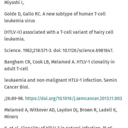
Miyoshi I,
Golde D, Gallo RC. A new subtype of human T-cell
leukemia virus
(HTLV-II) associated with a T-cell variant of hairy cell
leukemia.
Science. 1982;218:571-3. doi: 10.1126/science.6981847.
Bangham CR, Cook LB, Melamed A. HTLV-1 clonality in
adult T-cell
leukaemia and non-malignant HTLV-1 infection. Semin
Cancer Biol.
;26:89-98.
https://doi.org/10.1016/j.semcancer.2013.11.003
Melamed A, Witkover AD, Laydon DJ, Brown R, Ladell K,
Miners