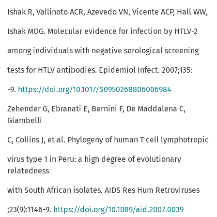
Ishak R, Vallinoto ACR, Azevedo VN, Vicente ACP, Hall WW,
Ishak MOG. Molecular evidence for infection by HTLV-2
among individuals with negative serological screening
tests for HTLV antibodies. Epidemiol Infect. 2007;135:
-9.
https://doi.org/10.1017/S0950268806006984
Zehender G, Ebranati E, Bernini F, De Maddalena C,
Giambelli
C, Collins J, et al. Phylogeny of human T cell lymphotropic
virus type 1 in Peru: a high degree of evolutionary
relatedness
with South African isolates. AIDS Res Hum Retroviruses
;23(9):1146-9.
https://doi.org/10.1089/aid.2007.0039