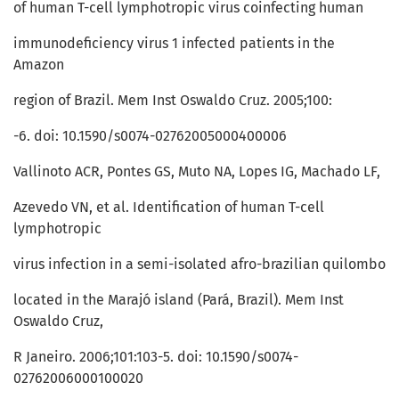
of human T-cell lymphotropic virus coinfecting human
immunodeficiency virus 1 infected patients in the
Amazon
region of Brazil. Mem Inst Oswaldo Cruz. 2005;100:
-6. doi: 10.1590/s0074-02762005000400006
Vallinoto ACR, Pontes GS, Muto NA, Lopes IG, Machado LF,
Azevedo VN, et al. Identification of human T-cell
lymphotropic
virus infection in a semi-isolated afro-brazilian quilombo
located in the Marajó island (Pará, Brazil). Mem Inst
Oswaldo Cruz,
R Janeiro. 2006;101:103-5. doi: 10.1590/s0074-
02762006000100020