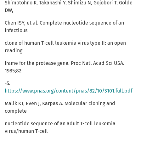
Shimotohno K, Takahashi Y, Shimizu N, Gojobori T, Golde
DW,
Chen ISY, et al. Complete nucleotide sequence of an
infectious
clone of human T-cell leukemia virus type II: an open
reading
frame for the protease gene. Proc Natl Acad Sci USA.
1985;82:
-5.
https://www.pnas.org/content/pnas/82/10/3101.full.pdf
Malik KT, Even J, Karpas A. Molecular cloning and
complete
nucleotide sequence of an adult T-cell leukemia
virus/human T-cell