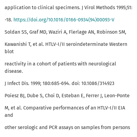
application to clinical specimens. J Virol Methods 1995;51:
-18.
https://doi.org/10.1016/0166-0934(94)00093-V
Soldan SS, Graf MD, Waziri A, Flerlage AN, Robinson SM,
Kawanishi T, et al. HTLV-I/II seroindeterminate Western
blot
reactivity in a cohort of patients with neurological
disease.
J Infect Dis. 1999; 180:685-694. doi: 10.1086/314923
Poiesz BJ, Dube S, Choi D, Esteban E, Ferrer J, Leon-Ponte
M, et al. Comparative performances of an HTLV-I/II EIA
and
other serologic and PCR assays on samples from persons