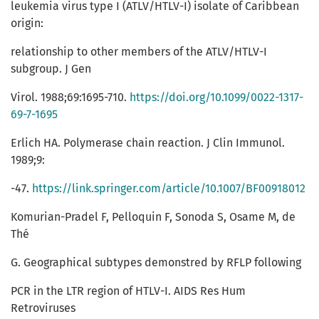
leukemia virus type I (ATLV/HTLV-I) isolate of Caribbean
origin:
relationship to other members of the ATLV/HTLV-I
subgroup. J Gen
Virol. 1988;69:1695-710.
https://doi.org/10.1099/0022-1317-
69-7-1695
Erlich HA. Polymerase chain reaction. J Clin Immunol.
1989;9:
-47.
https://link.springer.com/article/10.1007/BF00918012
Komurian-Pradel F, Pelloquin F, Sonoda S, Osame M, de
Thé
G. Geographical subtypes demonstred by RFLP following
PCR in the LTR region of HTLV-I. AIDS Res Hum
Retroviruses