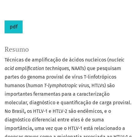
pdf
Resumo
Técnicas de amplificação de ácidos nucleicos (
nucleic
acid amplification techniques
, NAATs) que pesquisam
partes do genoma proviral de vírus T-linfotrópicos
humanos (
human T-lymphotropic virus
, HTLVs) são
importantes ferramentas para a caracterização
molecular, diagnóstico e quantificação de carga proviral.
No Brasil
,
os HTLV-1 e HTLV-2 são endêmicos, e o
diagnóstico diferencial entre eles é de suma
importância
,
uma vez que o HTLV-1 está relacionado a
doenças graves como a mielopatia associada ao HTLV-1 e