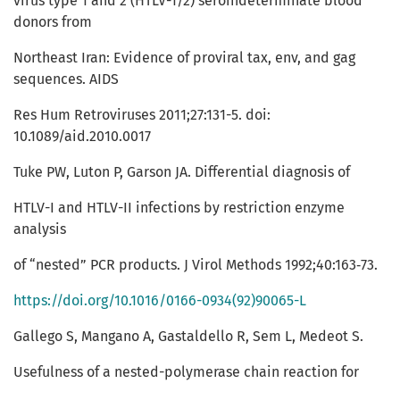
virus type 1 and 2 (HTLV-1/2) seroindeterminate blood
donors from
Northeast Iran: Evidence of proviral tax, env, and gag
sequences. AIDS
Res Hum Retroviruses 2011;27:131-5. doi:
10.1089/aid.2010.0017
Tuke PW, Luton P, Garson JA. Differential diagnosis of
HTLV-I and HTLV-II infections by restriction enzyme
analysis
of “nested” PCR products. J Virol Methods 1992;40:163‑73.
https://doi.org/10.1016/0166-0934(92)90065-L
Gallego S, Mangano A, Gastaldello R, Sem L, Medeot S.
Usefulness of a nested-polymerase chain reaction for