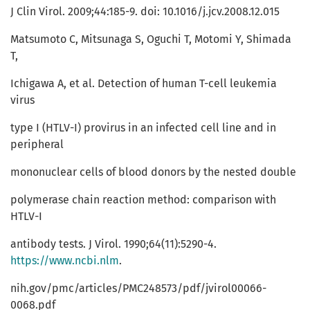
J Clin Virol. 2009;44:185-9. doi: 10.1016/j.jcv.2008.12.015
Matsumoto C, Mitsunaga S, Oguchi T, Motomi Y, Shimada
T,
Ichigawa A, et al. Detection of human T-cell leukemia
virus
type I (HTLV-I) provirus in an infected cell line and in
peripheral
mononuclear cells of blood donors by the nested double
polymerase chain reaction method: comparison with
HTLV-I
antibody tests. J Virol. 1990;64(11):5290-4.
https://www.ncbi.nlm
.
nih.gov/pmc/articles/PMC248573/pdf/jvirol00066-
0068.pdf