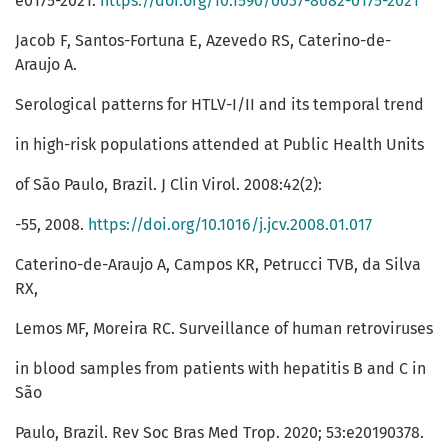
e0175-2021.
https://doi.org/10.1590/0037-8682-0175-2021
Jacob F, Santos-Fortuna E, Azevedo RS, Caterino-de-
Araujo A.
Serological patterns for HTLV-I/II and its temporal trend
in high-risk populations attended at Public Health Units
of São Paulo, Brazil. J Clin Virol. 2008:42(2):
-55, 2008.
https://doi.org/10.1016/j.jcv.2008.01.017
Caterino-de-Araujo A, Campos KR, Petrucci TVB, da Silva
RX,
Lemos MF, Moreira RC. Surveillance of human retroviruses
in blood samples from patients with hepatitis B and C in
São
Paulo, Brazil. Rev Soc Bras Med Trop. 2020; 53:e20190378.