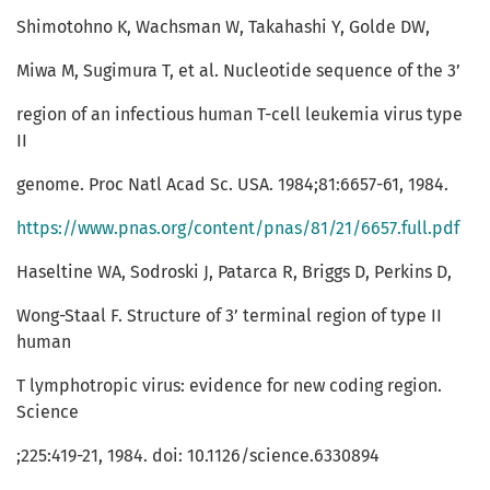
Shimotohno K, Wachsman W, Takahashi Y, Golde DW,
Miwa M, Sugimura T, et al. Nucleotide sequence of the 3’
region of an infectious human T-cell leukemia virus type
II
genome. Proc Natl Acad Sc. USA. 1984;81:6657-61, 1984.
https://www.pnas.org/content/pnas/81/21/6657.full.pdf
Haseltine WA, Sodroski J, Patarca R, Briggs D, Perkins D,
Wong-Staal F. Structure of 3’ terminal region of type II
human
T lymphotropic virus: evidence for new coding region.
Science
;225:419-21, 1984. doi: 10.1126/science.6330894