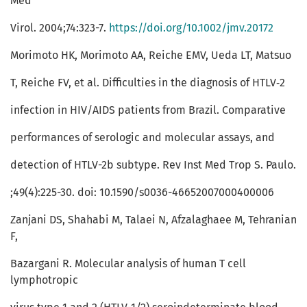
Med
Virol. 2004;74:323-7.
https://doi.org/10.1002/jmv.20172
Morimoto HK, Morimoto AA, Reiche EMV, Ueda LT, Matsuo
T, Reiche FV, et al. Difficulties in the diagnosis of HTLV‑2
infection in HIV/AIDS patients from Brazil. Comparative
performances of serologic and molecular assays, and
detection of HTLV-2b subtype. Rev Inst Med Trop S. Paulo.
;49(4):225-30. doi: 10.1590/s0036-46652007000400006
Zanjani DS, Shahabi M, Talaei N, Afzalaghaee M, Tehranian
F,
Bazargani R. Molecular analysis of human T cell
lymphotropic