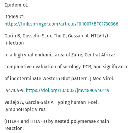
Epidemiol.
;10:165-71.
https://link.springer.com/article/10.1007/BF01730366
Garin B, Gosselin S, de The G, Gessain A. HTLV-I/II
infection
in a high viral endemic area of Zaire, Central Africa:
comparative evaluation of serology, PCR, and significance
of indeterminate Western Blot pattern. J Med Virol.
;44:104-9.
https://doi.org/10.1002/jmv.1890440119
Vallejo A, Garcia-Saiz A. Typing human T-cell
lymphotropic virus
(HTLV-I and HTLV-II) by nested polymerase chain
reaction: