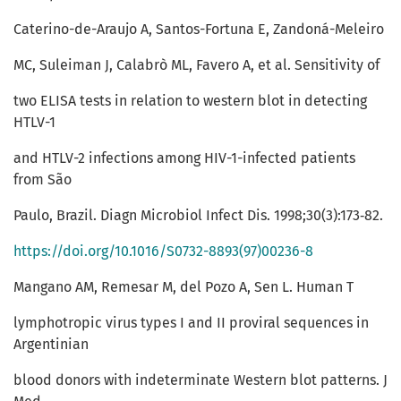
Caterino-de-Araujo A, Santos-Fortuna E, Zandoná-Meleiro
MC, Suleiman J, Calabrò ML, Favero A, et al. Sensitivity of
two ELISA tests in relation to western blot in detecting
HTLV-1
and HTLV-2 infections among HIV-1-infected patients
from São
Paulo, Brazil. Diagn Microbiol Infect Dis. 1998;30(3):173‑82.
https://doi.org/10.1016/S0732-8893(97)00236-8
Mangano AM, Remesar M, del Pozo A, Sen L. Human T
lymphotropic virus types I and II proviral sequences in
Argentinian
blood donors with indeterminate Western blot patterns. J