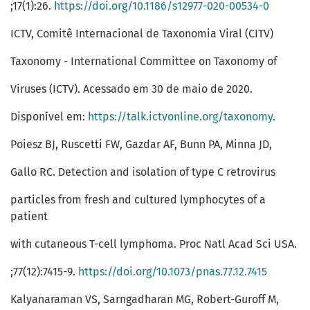
;17(1):26.
https://doi.org/10.1186/s12977-020-00534-0
ICTV, Comitê Internacional de Taxonomia Viral (CITV)
Taxonomy - International Committee on Taxonomy of
Viruses (ICTV). Acessado em 30 de maio de 2020.
Disponível em:
https://talk.ictvonline.org/taxonomy
.
Poiesz BJ, Ruscetti FW, Gazdar AF, Bunn PA, Minna JD,
Gallo RC. Detection and isolation of type C retrovirus
particles from fresh and cultured lymphocytes of a
patient
with cutaneous T-cell lymphoma. Proc Natl Acad Sci USA.
;77(12):7415-9.
https://doi.org/10.1073/pnas.77.12.7415
Kalyanaraman VS, Sarngadharan MG, Robert-Guroff M,