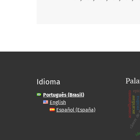
Pala
Idioma
epi
aconselhamento
Português (Brasil)
ascaridíase
recidiva
English
câncer d
Español (España)
ide