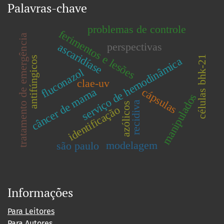
Palavras-chave
problemas de controle
ferimentos e lesões
tratamento de emergência
perspectivas
ascaridíase
células bhk-21
antifúngicos
serviço de hemodinâmica
fluconazol
clae-uv
câncer de mama
cápsulas
manipulados
recidiva
azólicos
identificação
modelagem
são paulo
Informações
Para Leitores
Para Autores