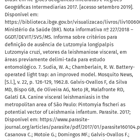
Geográficas Intermediarias 2017. [acesso setembro 2019].
Disponível em:
https://biblioteca.ibge.gov.br/visualizacao/livros/liv10060
Ministério da Saúde (BR). Nota informativa nº 227/2018 –
GGDT/DEVIT/SVS/MS. Informa sobre critérios para
definição de ausência de Lutzomyia longipalpis
Lutzomyia cruzi, vetores da leishmaniose visceral, em
áreas previamente delimi-tada para estudo
entomológico. 7. Sudia, W. A.; Chamberlain, R. W. Battery-
operated light trap: an improved model. Mosquito News,
[S.l.], v. 22, p. 126-129, 1962.8. Galvis-Ovallos F, da Silva
MD, Bispo GB, de Oliveira AG, Neto JR, Malafronte RD,
Galati EA. Canine visceral leishmaniasis in the
metropolitan area of São Paulo: Pintomyia fischeri as
potential vector of Leishmania infantum. Parasite. 2017;
Disponível em: https://www.parasite-
journal.org/articles/parasite/pdf/2017/01/parasite160104.p
Casanova C.; Motoie G.; Domingos MF.; Galvis-Ovallos F.;