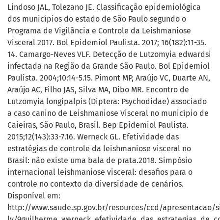
Lindoso JAL, Tolezano JE. Classificação epidemiológica
dos municípios do estado de São Paulo segundo o
Programa de Vigilância e Controle da Leishmaniose
Visceral 2017. Bol Epidemiol Paulista. 2017; 16(182):11-35.
14. Camargo-Neves VLF. Detecção de Lutzomyia edwardsi
infectada na Região da Grande São Paulo. Bol Epidemiol
Paulista. 2004;10:14-5.15. Pimont MP, Araújo VC, Duarte AN,
Araújo AC, Filho JAS, Silva MA, Dibo MR. Encontro de
Lutzomyia longipalpis (Diptera: Psychodidae) associado
a caso canino de Leishmaniose Visceral no município de
Caieiras, São Paulo, Brasil. Bep Epidemiol Paulista.
2015;12(143):33-7.16. Werneck GL. Efetividade das
estratégias de controle da leishmaniose visceral no
Brasil: não existe uma bala de prata.2018. Simpósio
internacional leishmaniose visceral: desafios para o
controle no contexto da diversidade de cenários.
Disponível em:
http://www.saude.sp.gov.br/resources/ccd/apresentacao/
lv/9guilherme_werneck_efetividade_das_estrategias_de_co