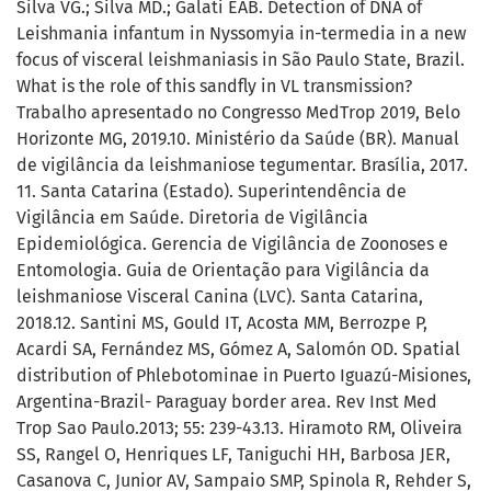
Silva VG.; Silva MD.; Galati EAB. Detection of DNA of
Leishmania infantum in Nyssomyia in-termedia in a new
focus of visceral leishmaniasis in São Paulo State, Brazil.
What is the role of this sandfly in VL transmission?
Trabalho apresentado no Congresso MedTrop 2019, Belo
Horizonte MG, 2019.10. Ministério da Saúde (BR). Manual
de vigilância da leishmaniose tegumentar. Brasília, 2017.
11. Santa Catarina (Estado). Superintendência de
Vigilância em Saúde. Diretoria de Vigilância
Epidemiológica. Gerencia de Vigilância de Zoonoses e
Entomologia. Guia de Orientação para Vigilância da
leishmaniose Visceral Canina (LVC). Santa Catarina,
2018.12. Santini MS, Gould IT, Acosta MM, Berrozpe P,
Acardi SA, Fernández MS, Gómez A, Salomón OD. Spatial
distribution of Phlebotominae in Puerto Iguazú-Misiones,
Argentina-Brazil- Paraguay border area. Rev Inst Med
Trop Sao Paulo.2013; 55: 239-43.13. Hiramoto RM, Oliveira
SS, Rangel O, Henriques LF, Taniguchi HH, Barbosa JER,
Casanova C, Junior AV, Sampaio SMP, Spinola R, Rehder S,