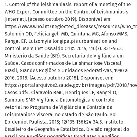
1. Control of the leishmaniasis: report of a meeting of the
WHO Expert Committee on the Control of Leishmaniasis
[internet]. [acesso outubro 2019]. Disponível em:
https://www.who.int/neglected_diseases/resources/who_tr
Salomón OD, Feliciangeli MD, Quintana MG, Afonso MMS,
Rangel EF. Lutzomyia longipalpis urbanisation and
control. Mem Inst Oswaldo Cruz. 2015; 110(7): 831-46.3.
Ministério da Saúde (BR). Secretaria de Vigilância em
Saúde. Casos confir-mados de Leishmaniose Visceral,
Brasil, Grandes Regiões e Unidades Federati-vas, 1990 a
2016. 2018. [Acesso outubro 2018]. Disponível em:
https://portalarquivos2.saude.gov.br/images/pdf/2018/no
Casos.pdf4. Ciaravolo RMC, Henriques LF, Rangel O,
Sampaio SMP. Vigilância Entomológica e controle
vetorial no Programa de Vigilância e Controle da
Leishmaniose Visceral no estado de São Paulo. Bol
Epidemiol Paulista. 2015; 12(135-136):24-34.5. Instituto
Brasileiro de Geografia e Estatística. Divisão regional do
Brasil em Re-giões Geográficas Imediatas e Regiões