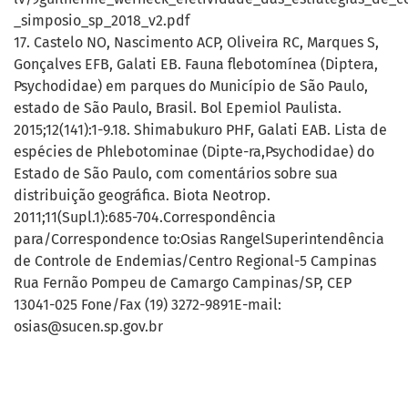
_simposio_sp_2018_v2.pdf
17. Castelo NO, Nascimento ACP, Oliveira RC, Marques S,
Gonçalves EFB, Galati EB. Fauna flebotomínea (Diptera,
Psychodidae) em parques do Município de São Paulo,
estado de São Paulo, Brasil. Bol Epemiol Paulista.
2015;12(141):1-9.18. Shimabukuro PHF, Galati EAB. Lista de
espécies de Phlebotominae (Dipte-ra,Psychodidae) do
Estado de São Paulo, com comentários sobre sua
distribuição geográfica. Biota Neotrop.
2011;11(Supl.1):685-704.Correspondência
para/Correspondence to:Osias RangelSuperintendência
de Controle de Endemias/Centro Regional-5 Campinas
Rua Fernão Pompeu de Camargo Campinas/SP, CEP
13041-025 Fone/Fax (19) 3272-9891E-mail:
osias@sucen.sp.gov.br