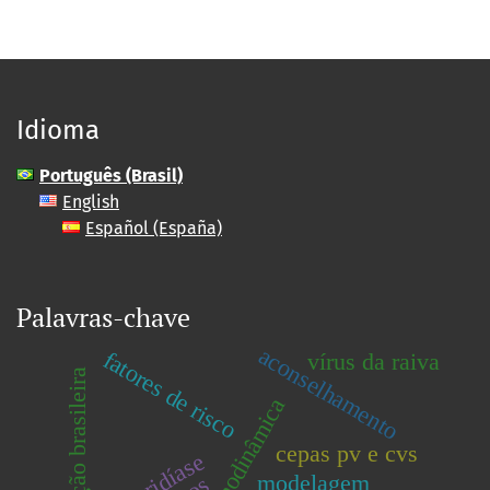
Idioma
Português (Brasil)
English
Español (España)
Palavras-chave
aconselhamento
fatores de risco
vírus da raiva
população brasileira
cepas pv e cvs
ascaridíase
modelagem