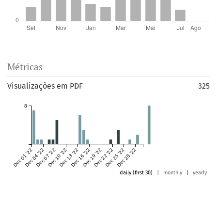
Métricas
Visualizações em PDF
325
8
Dec 01 '22
Dec 04 '22
Dec 07 '22
Dec 10 '22
Dec 13 '22
Dec 16 '22
Dec 19 '22
Dec 22 '22
Dec 25 '22
Dec 28 '22
daily (first 30)
|
monthly
|
yearly