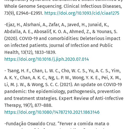
Whole Genome Sequencing. Clinical Infectious Diseases,
73(9), E2946–E2951.
https://doi.org/10.1093/cid/ciaa1275
-Ejaz, H., Alsrhani, A., Zafar, A., Javed, H., Junaid, K.,
Abdalla, A. E., Abosalif, K. O. A., Ahmed, Z., & Younas, S.
(2020). COVID-19 and comorbidities: Deleterious impact
on infected patients. Journal of Infection and Public
Health, 13(12), 1833–1839.
https://doi.org/10.1016/j.jiph.2020.07.014
- Tsang, H. F., Chan, L. W. C., Cho, W. C. S., Yu, A. C. S., Yim,
A. K. Y., Chan, A. K. C., Ng, L. P. W., Wong, Y. K. E., Pei, X. M.,
Li, M. J. W., & Wong, S. C. C. (2021). An update on COVID-19
pandemic: the epidemiology, pathogenesis, prevention
and treatment strategies. Expert Review of Anti-Infective
Therapy, 19(7), 877–888.
https://doi.org/10.1080/14787210.2021.1863146
-Fundação Oswaldo Cruz. “Ferver a comida mata o