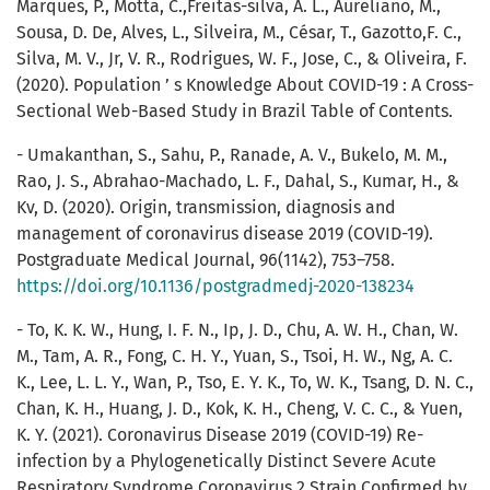
Marques, P., Motta, C.,Freitas-silva, A. L., Aureliano, M.,
Sousa, D. De, Alves, L., Silveira, M., César, T., Gazotto,F. C.,
Silva, M. V., Jr, V. R., Rodrigues, W. F., Jose, C., & Oliveira, F.
(2020). Population ’ s Knowledge About COVID-19 : A Cross-
Sectional Web-Based Study in Brazil Table of Contents.
- Umakanthan, S., Sahu, P., Ranade, A. V., Bukelo, M. M.,
Rao, J. S., Abrahao-Machado, L. F., Dahal, S., Kumar, H., &
Kv, D. (2020). Origin, transmission, diagnosis and
management of coronavirus disease 2019 (COVID-19).
Postgraduate Medical Journal, 96(1142), 753–758.
https://doi.org/10.1136/postgradmedj-2020-138234
- To, K. K. W., Hung, I. F. N., Ip, J. D., Chu, A. W. H., Chan, W.
M., Tam, A. R., Fong, C. H. Y., Yuan, S., Tsoi, H. W., Ng, A. C.
K., Lee, L. L. Y., Wan, P., Tso, E. Y. K., To, W. K., Tsang, D. N. C.,
Chan, K. H., Huang, J. D., Kok, K. H., Cheng, V. C. C., & Yuen,
K. Y. (2021). Coronavirus Disease 2019 (COVID-19) Re-
infection by a Phylogenetically Distinct Severe Acute
Respiratory Syndrome Coronavirus 2 Strain Confirmed by