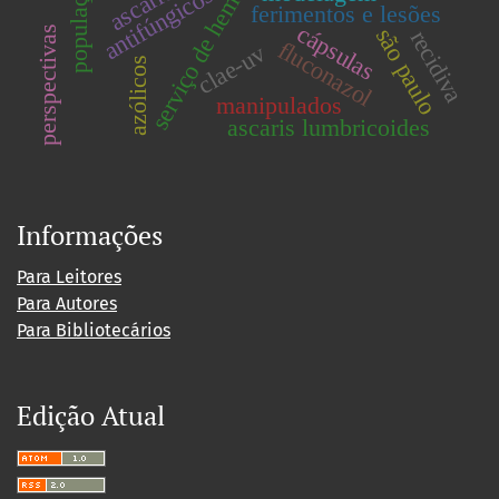
serviço de hemodinâmica
antifúngicos
ferimentos e lesões
cápsulas
são paulo
perspectivas
recidiva
fluconazol
clae-uv
azólicos
manipulados
ascaris lumbricoides
Informações
Para Leitores
Para Autores
Para Bibliotecários
Edição Atual