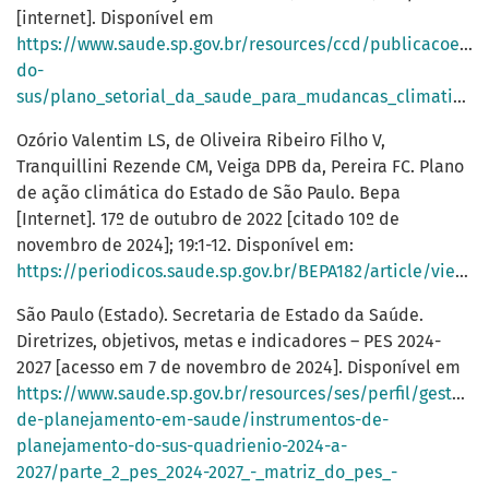
[internet]. Disponível em
https://www.saude.sp.gov.br/resources/ccd/publicacoes/g
do-
sus/plano_setorial_da_saude_para_mudancas_climaticas_2.pdf
Ozório Valentim LS, de Oliveira Ribeiro Filho V,
Tranquillini Rezende CM, Veiga DPB da, Pereira FC. Plano
de ação climática do Estado de São Paulo. Bepa
[Internet]. 17º de outubro de 2022 [citado 10º de
novembro de 2024]; 19:1-12. Disponível em:
https://periodicos.saude.sp.gov.br/BEPA182/article/view/38126
São Paulo (Estado). Secretaria de Estado da Saúde.
Diretrizes, objetivos, metas e indicadores – PES 2024-
2027 [acesso em 7 de novembro de 2024]. Disponível em
https://www.saude.sp.gov.br/resources/ses/perfil/gestor/
de-planejamento-em-saude/instrumentos-de-
planejamento-do-sus-quadrienio-2024-a-
2027/parte_2_pes_2024-2027_-_matriz_do_pes_-