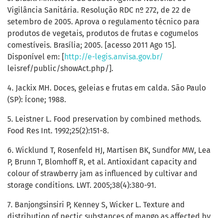
Vigilância Sanitária. Resolução RDC nº 272, de 22 de
setembro de 2005. Aprova o regulamento técnico para
produtos de vegetais, produtos de frutas e cogumelos
comestíveis. Brasília; 2005. [acesso 2011 Ago 15].
Disponível em: [
http://e-legis.anvisa.gov.br/
leisref/public/showAct.php/].
4. Jackix MH. Doces, geleias e frutas em calda. São Paulo
(SP): Ícone; 1988.
5. Leistner L. Food preservation by combined methods.
Food Res Int. 1992;25(2):151-8.
6. Wicklund T, Rosenfeld HJ, Martisen BK, Sundfor MW, Lea
P, Brunn T, Blomhoff R, et al. Antioxidant capacity and
colour of strawberry jam as influenced by cultivar and
storage conditions. LWT. 2005;38(4):380-91.
7. Banjongsinsiri P, Kenney S, Wicker L. Texture and
distribution of pectic substances of mango as affected by