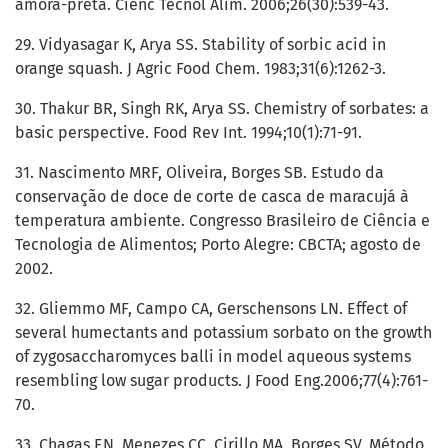
amora-preta. Ciênc Tecnol Alim. 2006;26(30):539-43.
29. Vidyasagar K, Arya SS. Stability of sorbic acid in
orange squash. J Agric Food Chem. 1983;31(6):1262-3.
30. Thakur BR, Singh RK, Arya SS. Chemistry of sorbates: a
basic perspective. Food Rev Int. 1994;10(1):71-91.
31. Nascimento MRF, Oliveira, Borges SB. Estudo da
conservação de doce de corte de casca de maracujá à
temperatura ambiente. Congresso Brasileiro de Ciência e
Tecnologia de Alimentos; Porto Alegre: CBCTA; agosto de
2002.
32. Gliemmo MF, Campo CA, Gerschensons LN. Effect of
several humectants and potassium sorbato on the growth
of zygosaccharomyces balli in model aqueous systems
resembling low sugar products. J Food Eng.2006;77(4):761-
70.
33. Chagas EN, Menezes CC, Cirillo MA, Borges SV. Método