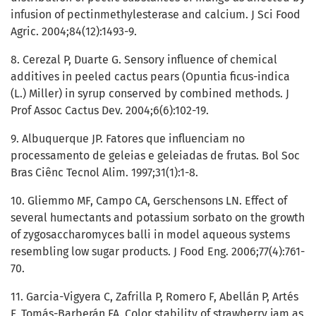
infusion of pectinmethylesterase and calcium. J Sci Food
Agric. 2004;84(12):1493-9.
8. Cerezal P, Duarte G. Sensory influence of chemical
additives in peeled cactus pears (Opuntia ficus-indica
(L.) Miller) in syrup conserved by combined methods. J
Prof Assoc Cactus Dev. 2004;6(6):102-19.
9. Albuquerque JP. Fatores que influenciam no
processamento de geleias e geleiadas de frutas. Bol Soc
Bras Ciênc Tecnol Alim. 1997;31(1):1-8.
10. Gliemmo MF, Campo CA, Gerschensons LN. Effect of
several humectants and potassium sorbato on the growth
of zygosaccharomyces balli in model aqueous systems
resembling low sugar products. J Food Eng. 2006;77(4):761-
70.
11. Garcia-Vigyera C, Zafrilla P, Romero F, Abellán P, Artés
F, Tomás-Barberán FA. Color stability of strawberry jam as