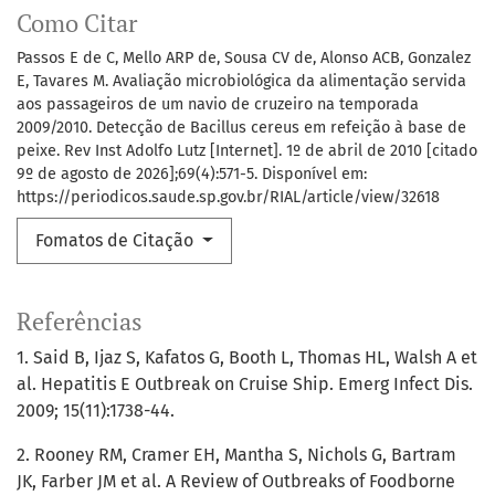
Como Citar
Passos E de C, Mello ARP de, Sousa CV de, Alonso ACB, Gonzalez
E, Tavares M. Avaliação microbiológica da alimentação servida
aos passageiros de um navio de cruzeiro na temporada
2009/2010. Detecção de Bacillus cereus em refeição à base de
peixe. Rev Inst Adolfo Lutz [Internet]. 1º de abril de 2010 [citado
9º de agosto de 2026];69(4):571-5. Disponível em:
https://periodicos.saude.sp.gov.br/RIAL/article/view/32618
Fomatos de Citação
Referências
1. Said B, Ijaz S, Kafatos G, Booth L, Thomas HL, Walsh A et
al. Hepatitis E Outbreak on Cruise Ship. Emerg Infect Dis.
2009; 15(11):1738-44.
2. Rooney RM, Cramer EH, Mantha S, Nichols G, Bartram
JK, Farber JM et al. A Review of Outbreaks of Foodborne