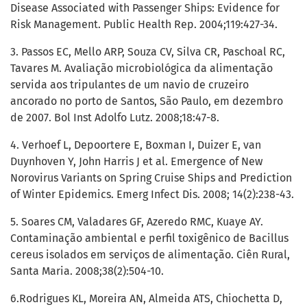
Disease Associated with Passenger Ships: Evidence for
Risk Management. Public Health Rep. 2004;119:427-34.
3. Passos EC, Mello ARP, Souza CV, Silva CR, Paschoal RC,
Tavares M. Avaliação microbiológica da alimentação
servida aos tripulantes de um navio de cruzeiro
ancorado no porto de Santos, São Paulo, em dezembro
de 2007. Bol Inst Adolfo Lutz. 2008;18:47-8.
4. Verhoef L, Depoortere E, Boxman I, Duizer E, van
Duynhoven Y, John Harris J et al. Emergence of New
Norovirus Variants on Spring Cruise Ships and Prediction
of Winter Epidemics. Emerg Infect Dis. 2008; 14(2):238-43.
5. Soares CM, Valadares GF, Azeredo RMC, Kuaye AY.
Contaminação ambiental e perfil toxigênico de Bacillus
cereus isolados em serviços de alimentação. Ciên Rural,
Santa Maria. 2008;38(2):504-10.
6.Rodrigues KL, Moreira AN, Almeida ATS, Chiochetta D,