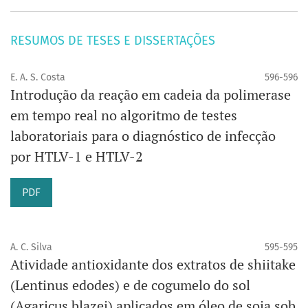
RESUMOS DE TESES E DISSERTAÇÕES
E. A. S. Costa
596-596
Introdução da reação em cadeia da polimerase
em tempo real no algoritmo de testes
laboratoriais para o diagnóstico de infecção
por HTLV-1 e HTLV-2
PDF
A. C. Silva
595-595
Atividade antioxidante dos extratos de shiitake
(Lentinus edodes) e de cogumelo do sol
(Agaricus blazei) aplicados em óleo de soja sob