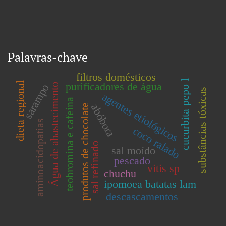
Palavras-chave
filtros domésticos
cucurbita pepo l
dieta regional
purificadores de água
Água de abastecimento
sarampo
substâncias tóxicas
agentes etiológicos
teobromina e cafeína
abóbora
produtos de chocolate
aminoacidopatias
coco ralado
sal refinado
sal moído
pescado
vitis sp
chuchu
ipomoea batatas lam
descascamentos