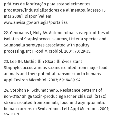
práticas de fabricação para estabelecimentos
produtore/industrializadores de alimentos. [acesso 15
mar 2008]. Disponível em
www.anvisa.gov.br/legis/portarias.
22. Geornaras I, Holy AV. Antimicrobial susceptibilities of
isolates of Staphylococcus aureus, Listeria species and
Salmonella serotypes associated with poultry
processing. Int J Food Microbiol. 2001; 70: 29-35.
23. Lee JH. Methicillin (Oxacillin)-resistant
Staphylococcus aureus strains isolated from major food
animals and their potential transmission to humans.
Appl Environ Microbiol. 2003; 69: 6489-94.
24. Stephan R, Schumacher S. Resistance patterns of
non-O157 Shiga toxin-producing Escherichia coli (STEC)
strains isolated from animals, food and asymptomatic
human carriers in Switzerland. Lett Appl Microbiol. 2001;
32: 114-7.