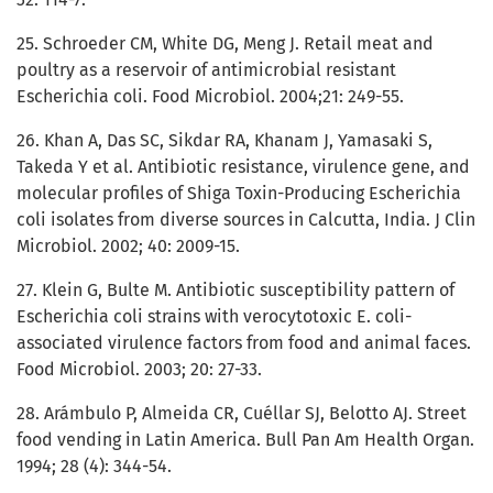
25. Schroeder CM, White DG, Meng J. Retail meat and
poultry as a reservoir of antimicrobial resistant
Escherichia coli. Food Microbiol. 2004;21: 249-55.
26. Khan A, Das SC, Sikdar RA, Khanam J, Yamasaki S,
Takeda Y et al. Antibiotic resistance, virulence gene, and
molecular profiles of Shiga Toxin-Producing Escherichia
coli isolates from diverse sources in Calcutta, India. J Clin
Microbiol. 2002; 40: 2009-15.
27. Klein G, Bulte M. Antibiotic susceptibility pattern of
Escherichia coli strains with verocytotoxic E. coli-
associated virulence factors from food and animal faces.
Food Microbiol. 2003; 20: 27-33.
28. Arámbulo P, Almeida CR, Cuéllar SJ, Belotto AJ. Street
food vending in Latin America. Bull Pan Am Health Organ.
1994; 28 (4): 344-54.