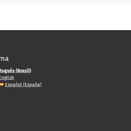
oma
tuguês (Brasil)
English
Español (España)