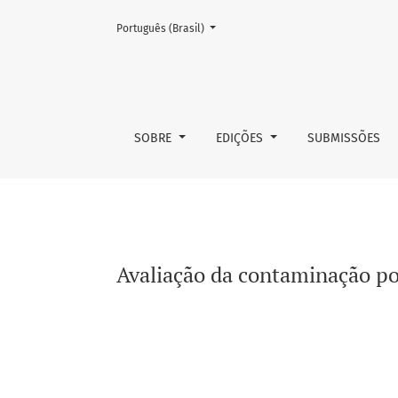
Mudar o idioma. O atual é:
Português (Brasil)
Avaliação da contaminação por matérias estr
SOBRE
EDIÇÕES
SUBMISSÕES
Avaliação da contaminação por