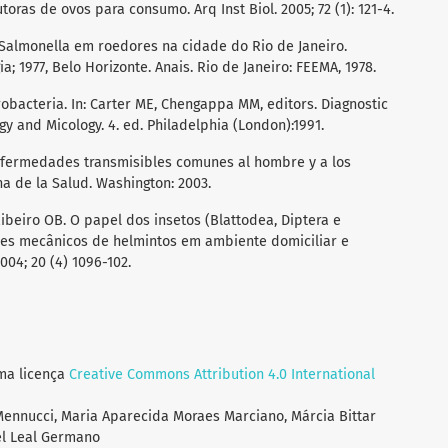
oras de ovos para consumo. Arq Inst Biol. 2005; 72 (1): 121-4.
E. Salmonella em roedores na cidade do Rio de Janeiro.
a; 1977, Belo Horizonte. Anais. Rio de Janeiro: FEEMA, 1978.
obacteria. In: Carter ME, Chengappa MM, editors. Diagnostic
y and Micology. 4. ed. Philadelphia (London):1991.
 enfermedades transmisibles comunes al hombre y a los
a de la Salud. Washington: 2003.
 Ribeiro OB. O papel dos insetos (Blattodea, Diptera e
es mecânicos de helmintos em ambiente domiciliar e
004; 20 (4) 1096-102.
uma licença
Creative Commons Attribution 4.0 International
Mennucci, Maria Aparecida Moraes Marciano, Márcia Bittar
el Leal Germano