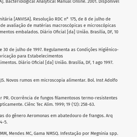
]. Bacteriological Analytical Manual Online. 2001. Disponível
nitária [ANVISA]. Resolução RDC n° 175, de 8 de julho de
 de avaliação de matérias macroscópicas e microscópicas
entos embalados. Diário Oficial [da] União. Brasília, DF, 10
 de 30 de julho de 1997. Regulamenta as Condições Higiênico-
abricação para Estabelecimentos
entos. Diário Oficial [da] União. Brasília, DF, 1 ago 1997.
JS. Novos rumos em microscopia alimentar. Bol. Inst Adolfo
er PR. Ocorrência de fungos filamentosos termo-resistentes
camente. Ciênc Tec Alim. 1999; 19 (12): 258-63.
érias do gênero Aeromonas em abatedouro de frangos. Arq
4-5.
as MM, Mendes MC, Gama NMSQ. Infestação por Megninia spp.