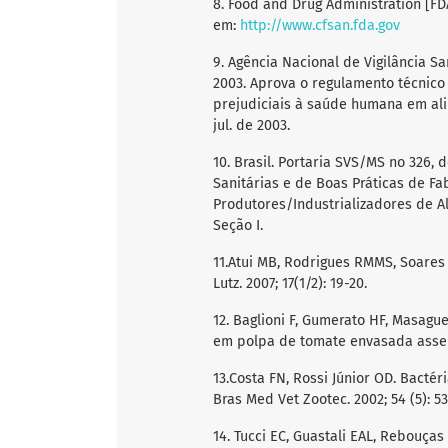
8. Food and Drug Administration [FDA
em:
http://www.cfsan.fda.gov
9. Agência Nacional de Vigilância Sa
2003. Aprova o regulamento técnico
prejudiciais à saúde humana em alim
jul. de 2003.
10. Brasil. Portaria SVS/MS no 326,
Sanitárias e de Boas Práticas de F
Produtores/Industrializadores de Alim
Seção I.
11.Atui MB, Rodrigues RMMS, Soares 
Lutz. 2007; 17(1/2): 19-20.
12. Baglioni F, Gumerato HF, Masagu
em polpa de tomate envasada assepti
13.Costa FN, Rossi Júnior OD. Bact
Bras Med Vet Zootec. 2002; 54 (5): 53
14. Tucci EC, Guastali EAL, Rebouç