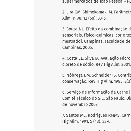
supermercados de João Pessoa – PB. B
2. Lira GM, Shimokomaki M. Parâmet
Alim. 1998; 12 (58): 33-5.
3. Souza NL. Efeito da combinação d
sensoriais, físico-químicas, cor e 
mestrado]. Campinas: Faculdade de
Campinas, 2005.
4. Costa EL, Silva JA. Avaliação Mi
cloreto de sódio. Rev Hig Alim. 2001; 
5. Nóbrega DM, Schneider IS. Contr
conservação. Rev Hig Alim. 1983; 2(3)
6. Serviço de Informação da Carne [
Comitê Técnico do SIC. São Paulo. D
de novembro 2007.
7. Santos MC, Rodrigues RMMS. Carn
Hig Alim. 1991; 5 (18): 33-6.