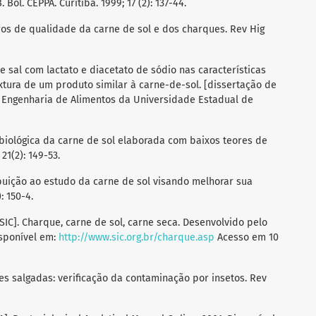
ol. CEPPA. Curitiba. 1999; 17 (2): 137-44.
ros de qualidade da carne de sol e dos charques. Rev Hig
e sal com lactato e diacetato de sódio nas características
textura de um produto similar à carne-de-sol. [dissertação de
 Engenharia de Alimentos da Universidade Estadual de
crobiológica da carne de sol elaborada com baixos teores de
21(2): 149-53.
ibuição ao estudo da carne de sol visando melhorar sua
: 150-4.
SIC]. Charque, carne de sol, carne seca. Desenvolvido pelo
isponível em:
http://www.sic.org.br/charque.asp
Acesso em 10
es salgadas: verificação da contaminação por insetos. Rev