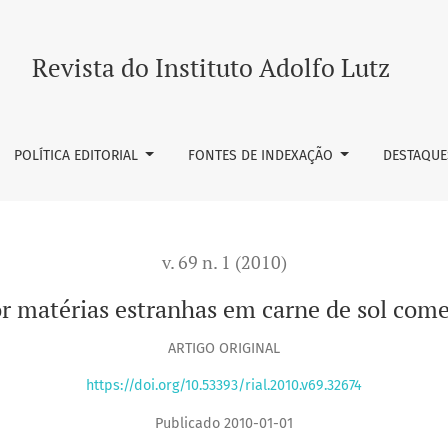
anhas em carne de sol comercializada em “casas do norte”
Revista do Instituto Adolfo Lutz
POLÍTICA EDITORIAL
FONTES DE INDEXAÇÃO
DESTAQUE
v. 69 n. 1 (2010)
 matérias estranhas em carne de sol come
ARTIGO ORIGINAL
https://doi.org/10.53393/rial.2010.v69.32674
Publicado 2010-01-01