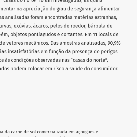
“casas do norte” foram investigadas, as quais
mentar na apreciação do grau de segurança alimentar
as analisadas foram encontradas matérias estranhas,
larvas, exúvias, ácaros, pelos de roedor, bárbula de
bém, objetos pontiagudos e cortantes. Em 11 locais de
 de vetores mecânicos. Das amostras analisadas, 90,9%
as insatisfatórias em função da presença de perigos
dos às condições observadas nas “casas do norte”,
ados podem colocar em risco a saúde do consumidor.
ária da carne de sol comercializada em açougues e