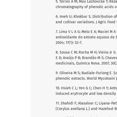
5. Torres A M; Mau Lastovicka T; Re
chromatography of phenolic acids of
6. Imeh U; Khokbar S. Distribution of
and cultivar variations. J Agric Food
7. Lima V L A G; Melo E A; Maciel M A 
antioxidante do extrato aquoso de b
2004; 17(1): 53-7.
8. Sousa C M; Rocha M H; Vieira-Jr G 
E D; Araújo P B; Brandão M S; Chaves
medicinais, Química Nova. 2007; 30(2)
9. Oliveira M S; Badiale-Furlong E. S
phenolic extracts. World Mycotoxin J. 
10. Hsieh C L; Yen G C; Chen H Y; Ant
induced erytrocyte and low density l
11. Shahidi F; Alasalvar C; Liyana-P
(Corylus avellana L.) and Hazelnut B