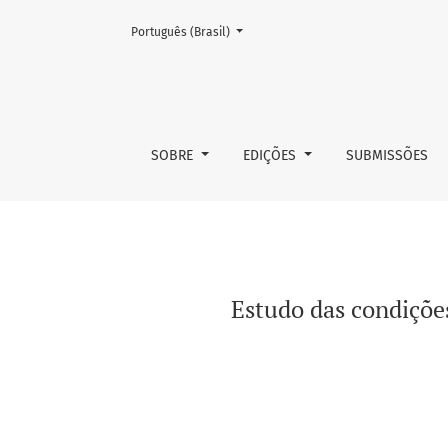
Mudar o idioma. O atual é:
Português (Brasil)
Estudo das condições de extração de compost
SOBRE
EDIÇÕES
SUBMISSÕES
Estudo das condições