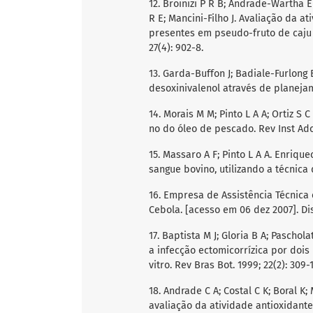
12. Broinizi P R B; Andrade-Wartha E 
R E; Mancini-Filho J. Avaliação da 
presentes em pseudo-fruto de caju (
27(4): 902-8.
13. Garda-Buffon J; Badiale-Furlong
desoxinivalenol através de planejam
14. Morais M M; Pinto L A A; Ortiz S C
no do óleo de pescado. Rev Inst Adolf
15. Massaro A F; Pinto L A A. Enriq
sangue bovino, utilizando a técnica de
16. Empresa de Assistência Técnica
Cebola. [acesso em 06 dez 2007]. D
17. Baptista M J; Gloria B A; Pascho
a infecção ectomicorrízica por dois 
vitro. Rev Bras Bot. 1999; 22(2): 309-1
18. Andrade C A; Costal C K; Boral K
avaliação da atividade antioxidante