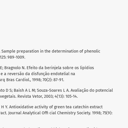
D. Sample preparation in the determination of phenolic
125: 989-1009.
E; Bragnolo N. Efeito da berinjela sobre os lipídios
 e a reversão da disfunção endotelial na
q Bras Cardiol., 1998; 70(2): 87-91.
lato D S; Baish A L M; Souza-Soares L A. Avaliação do potencial
getais. Revista Vetor, 2003; 4(13): 105-14.
 H Y. Antioxidative activity of green tea catechin extract
. Journal Analytical Offi cial Chemistry Society. 1998; 75(9):