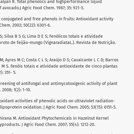
zaalyan R. Total phenolics and highperformance liquid
 avocado.J Agric Food Chem. 1987; 35: 921-5.
 conjugated and free phenols in fruits: Antioxidant activity
 Chem. 2002; 50(22): 6301-6.
S; Silva B S G; Lima D E S; Fenólicos totais e atividade
roto de feijão-mungo (VignaradiataL.). Revista de Nutrição.
M; Ayres M C; Costa C L S; Araújo D S; Cavalcante L C D; Barros
 M S. Fenóis totais e atividade antioxidante de cinco plantas
: 351- 5.
creening of antifungal and antimycotoxigenic activity of plant
2008; 1(2): 1-10.
ioxidant activities of phenolic acids on ultraviolet radiation-
ipoprotein oxidation. J Agric Food Chem. 2005; 53(15): 6151-5.
athirana M. Antioxidant Phytochemicals in Hazelnut Kernel
yproducts. J Agric Food Chem. 2007; 55(4): 1212-20.