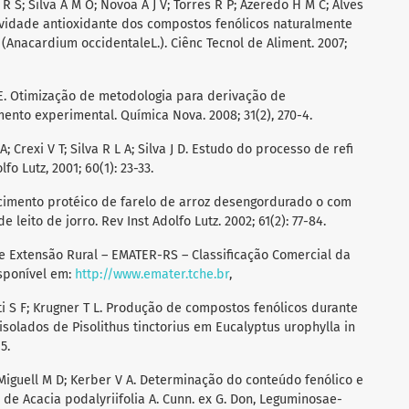
R S; Silva A M O; Novoa A J V; Torres R P; Azeredo H M C; Alves
atividade antioxidante dos compostos fenólicos naturalmente
Anacardium occidentaleL.). Ciênc Tecnol de Aliment. 2007;
 E. Otimização de metodologia para derivação de
ento experimental. Química Nova. 2008; 31(2), 270-4.
 A; Crexi V T; Silva R L A; Silva J D. Estudo do processo de refi
o Lutz, 2001; 60(1): 23-33.
uecimento protéico de farelo de arroz desengordurado o com
 leito de jorro. Rev Inst Adolfo Lutz. 2002; 61(2): 77-84.
 e Extensão Rural – EMATER-RS – Classificação Comercial da
isponível em:
http://www.emater.tche.br
,
lati S F; Krugner T L. Produção de compostos fenólicos durante
isolados de Pisolithus tinctorius em Eucalyptus urophylla in
5.
; Miguell M D; Kerber V A. Determinação do conteúdo fenólico e
 de Acacia podalyriifolia A. Cunn. ex G. Don, Leguminosae-