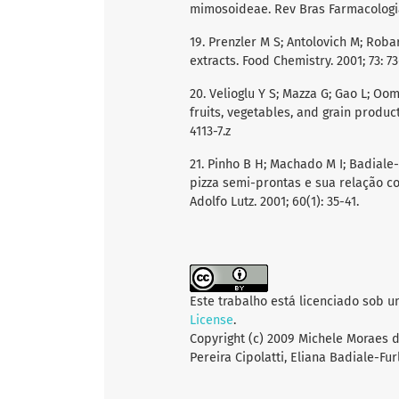
mimosoideae. Rev Bras Farmacologia. 
19. Prenzler M S; Antolovich M; Roba
extracts. Food Chemistry. 2001; 73: 73
20. Velioglu Y S; Mazza G; Gao L; Oom
fruits, vegetables, and grain product
4113-7.z
21. Pinho B H; Machado M I; Badial
pizza semi-prontas e sua relação c
Adolfo Lutz. 2001; 60(1): 35-41.
Este trabalho está licenciado sob 
License
.
Copyright (c) 2009 Michele Moraes 
Pereira Cipolatti, Eliana Badiale-Fur