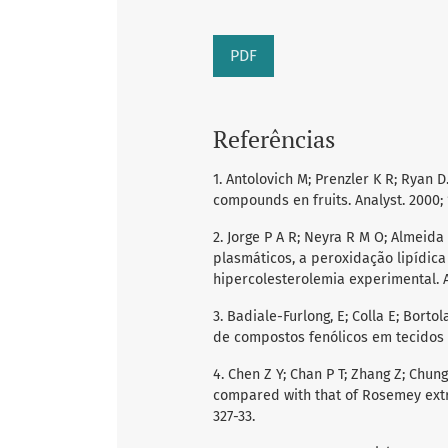
PDF
Referências
1. Antolovich M; Prenzler K R; Ryan 
compounds en fruits. Analyst. 2000; 
2. Jorge P A R; Neyra R M O; Almeida 
plasmáticos, a peroxidação lipídica
hipercolesterolemia experimental. Ar
3. Badiale-Furlong, E; Colla E; Borto
de compostos fenólicos em tecidos ve
4. Chen Z Y; Chan P T; Zhang Z; Chung
compared with that of Rosemey extract
327-33.