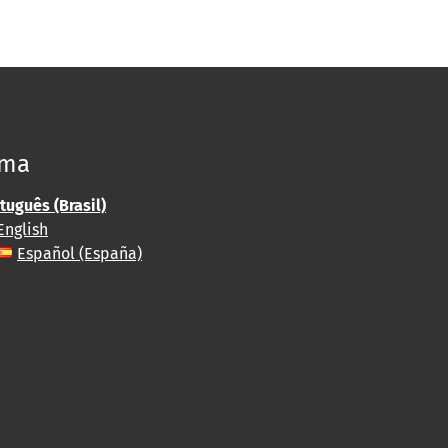
oma
tuguês (Brasil)
English
Español (España)