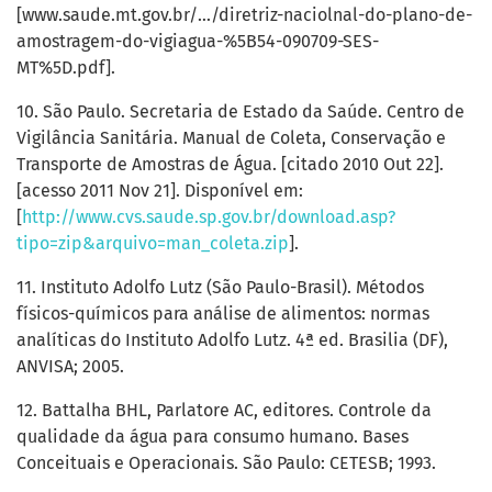
[www.saude.mt.gov.br/.../diretriz-naciolnal-do-plano-de-
amostragem-do-vigiagua-%5B54-090709-SES-
MT%5D.pdf].
10. São Paulo. Secretaria de Estado da Saúde. Centro de
Vigilância Sanitária. Manual de Coleta, Conservação e
Transporte de Amostras de Água. [citado 2010 Out 22].
[acesso 2011 Nov 21]. Disponível em:
[
http://www.cvs.saude.sp.gov.br/download.asp?
tipo=zip&arquivo=man_coleta.zip
].
11. Instituto Adolfo Lutz (São Paulo-Brasil). Métodos
físicos-químicos para análise de alimentos: normas
analíticas do Instituto Adolfo Lutz. 4ª ed. Brasilia (DF),
ANVISA; 2005.
12. Battalha BHL, Parlatore AC, editores. Controle da
qualidade da água para consumo humano. Bases
Conceituais e Operacionais. São Paulo: CETESB; 1993.