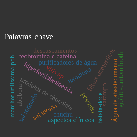
Palavras-chave
descascamentos
filtros domésticos
giolitti-cantoni broth
teobromina e cafeína
manihot utilissima pohl
purificadores de água
Água de abastecimento
hiperfenilalaninemia
vitis sp
iprodiona
produtos de chocolate
sarampo
abóbora
pescado
sal refinado
batata-doce
sal moído
chuchu
aspectos clínicos