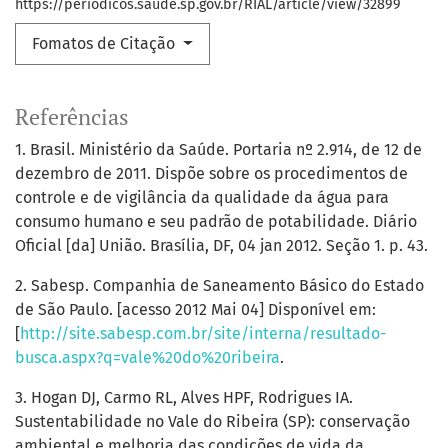
https://periodicos.saude.sp.gov.br/RIAL/article/view/32899
Fomatos de Citação
Referências
1. Brasil. Ministério da Saúde. Portaria nº 2.914, de 12 de
dezembro de 2011. Dispõe sobre os procedimentos de
controle e de vigilância da qualidade da água para
consumo humano e seu padrão de potabilidade. Diário
Oficial [da] União. Brasília, DF, 04 jan 2012. Seção 1. p. 43.
2. Sabesp. Companhia de Saneamento Básico do Estado
de São Paulo. [acesso 2012 Mai 04] Disponível em:
[
http://site.sabesp.com.br/site/interna/resultado-
busca.aspx?q=vale%20do%20ribeira
.
3. Hogan DJ, Carmo RL, Alves HPF, Rodrigues IA.
Sustentabilidade no Vale do Ribeira (SP): conservação
ambiental e melhoria das condições de vida da