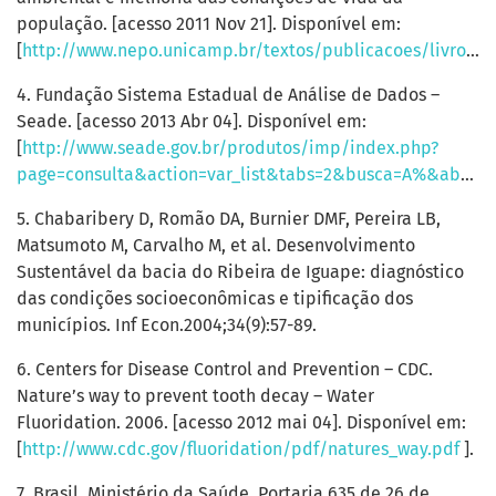
população. [acesso 2011 Nov 21]. Disponível em:
[
http://www.nepo.unicamp.br/textos/publicacoes/livros/migracao_ambiente/01pronex_08_sustentabilidade_no_vale_do_ribeira.pdf
4. Fundação Sistema Estadual de Análise de Dados –
Seade. [acesso 2013 Abr 04]. Disponível em:
[
http://www.seade.gov.br/produtos/imp/index.php?
page=consulta&action=var_list&tabs=2&busca=A%&aba=tabela3
5. Chabaribery D, Romão DA, Burnier DMF, Pereira LB,
Matsumoto M, Carvalho M, et al. Desenvolvimento
Sustentável da bacia do Ribeira de Iguape: diagnóstico
das condições socioeconômicas e tipificação dos
municípios. Inf Econ.2004;34(9):57-89.
6. Centers for Disease Control and Prevention – CDC.
Nature’s way to prevent tooth decay – Water
Fluoridation. 2006. [acesso 2012 mai 04]. Disponível em:
[
http://www.cdc.gov/fluoridation/pdf/natures_way.pdf
].
7. Brasil. Ministério da Saúde. Portaria 635 de 26 de