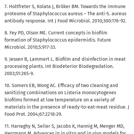
7. Holtfreter S, Kolata J, Bröker BM. Towards the immune
proteome of Staphylococcus aureus – The anti-S. aureus
antibody response. Int J Food Microbiol. 2010;300:176-92.
8. Fey PD, Olson ME. Current concepts in biofilm
formation of Staphylococcus epidermidis. Future
Microbiol. 2010;5:917-33.
9. Jessen B, Lammert L. Biofilm and disinfection in meat
processing plants. Int Biodeterior Biodegradation.
2003;51:265-9.
10. Somers EB, Wong AC. Efficacy of two cleaning and
sanitizing combinations on Listeria monocytogenes
biofilms formed at low temperature on a variety of
materials in the presence of ready-to-eat-meat residue. J
Food Prot. 2004;67:2218-29.
11. Harraghy N, Seiler S, Jacobs K, Hannig M, Menger MD,
Herrmann M. Advances in in vitro and in vivo models for