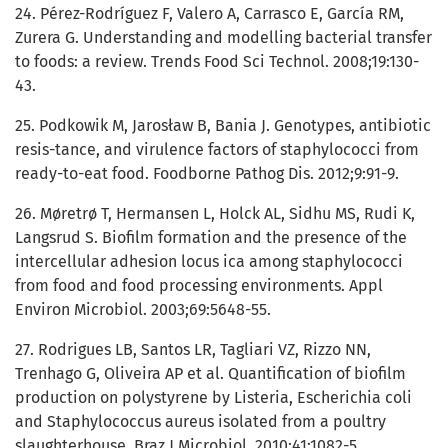
24. Pérez-Rodríguez F, Valero A, Carrasco E, García RM,
Zurera G. Understanding and modelling bacterial transfer
to foods: a review. Trends Food Sci Technol. 2008;19:130-
43.
25. Podkowik M, Jarosław B, Bania J. Genotypes, antibiotic
resis-tance, and virulence factors of staphylococci from
ready-to-eat food. Foodborne Pathog Dis. 2012;9:91-9.
26. Møretrø T, Hermansen L, Holck AL, Sidhu MS, Rudi K,
Langsrud S. Biofilm formation and the presence of the
intercellular adhesion locus ica among staphylococci
from food and food processing environments. Appl
Environ Microbiol. 2003;69:5648-55.
27. Rodrigues LB, Santos LR, Tagliari VZ, Rizzo NN,
Trenhago G, Oliveira AP et al. Quantification of biofilm
production on polystyrene by Listeria, Escherichia coli
and Staphylococcus aureus isolated from a poultry
slaughterhouse. Braz J Microbiol. 2010;41:1082-5.