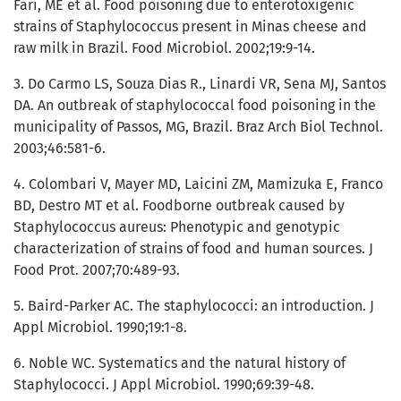
Fari, ME et al. Food poisoning due to enterotoxigenic
strains of Staphylococcus present in Minas cheese and
raw milk in Brazil. Food Microbiol. 2002;19:9-14.
3. Do Carmo LS, Souza Dias R., Linardi VR, Sena MJ, Santos
DA. An outbreak of staphylococcal food poisoning in the
municipality of Passos, MG, Brazil. Braz Arch Biol Technol.
2003;46:581-6.
4. Colombari V, Mayer MD, Laicini ZM, Mamizuka E, Franco
BD, Destro MT et al. Foodborne outbreak caused by
Staphylococcus aureus: Phenotypic and genotypic
characterization of strains of food and human sources. J
Food Prot. 2007;70:489-93.
5. Baird-Parker AC. The staphylococci: an introduction. J
Appl Microbiol. 1990;19:1-8.
6. Noble WC. Systematics and the natural history of
Staphylococci. J Appl Microbiol. 1990;69:39-48.