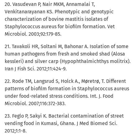
20. Vasudevan P, Nair MKM, Annamalai T,
Venkitanarayanan KS. Phenotypic and genotypic
characterization of bovine mastitis isolates of
Staphylococcus aureus for biofilm formation. Vet
Microbiol. 2003;92:179-85.
21. Tavakoli HR, Soltani M, Bahonar A. Isolation of some
human pathogens from fresh and smoked shad (Alosa
kessleri) and silver carp (Hypophthalmichthys molitrix).
Iran J Fish Sci. 2012;11:424-9.
22. Rode TM, Langsrud S, Holck A., Møretrø, T. Different
patterns of biofilm formation in Staphylococcus aureus
under food-related stress conditions. Int. J. Food
Microbiol. 2007;116:372-383.
23. Feglo P, Sakyi K. Bacterial contamination of street
vending food in Kumasi, Ghana. J Med Biomed Sci.
2012;1:1-8.