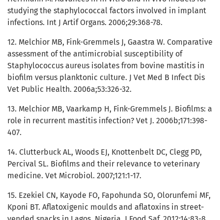
studying the staphylococcal factors involved in implant
infections. Int J Artif Organs. 2006;29:368-78.
12. Melchior MB, Fink-Gremmels J, Gaastra W. Comparative
assessment of the antimicrobial susceptibility of
Staphylococcus aureus isolates from bovine mastitis in
biofilm versus planktonic culture. J Vet Med B Infect Dis
Vet Public Health. 2006a;53:326-32.
13. Melchior MB, Vaarkamp H, Fink-Gremmels J. Biofilms: a
role in recurrent mastitis infection? Vet J. 2006b;171:398-
407.
14. Clutterbuck AL, Woods EJ, Knottenbelt DC, Clegg PD,
Percival SL. Biofilms and their relevance to veterinary
medicine. Vet Microbiol. 2007;121:1-17.
15. Ezekiel CN, Kayode FO, Fapohunda SO, Olorunfemi MF,
Kponi BT. Aflatoxigenic moulds and aflatoxins in street-
vended snacks in Lagos, Nigeria. J Food Saf. 2012;14:83-8.