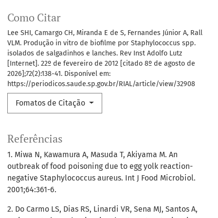
Como Citar
Lee SHI, Camargo CH, Miranda E de S, Fernandes Júnior A, Rall
VLM. Produção in vitro de biofilme por Staphylococcus spp.
isolados de salgadinhos e lanches. Rev Inst Adolfo Lutz
[Internet]. 22º de fevereiro de 2012 [citado 8º de agosto de
2026];72(2):138-41. Disponível em:
https://periodicos.saude.sp.gov.br/RIAL/article/view/32908
Fomatos de Citação
Referências
1. Miwa N, Kawamura A, Masuda T, Akiyama M. An
outbreak of food poisoning due to egg yolk reaction-
negative Staphylococcus aureus. Int J Food Microbiol.
2001;64:361-6.
2. Do Carmo LS, Dias RS, Linardi VR, Sena MJ, Santos A,