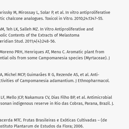
arissky M, Mirossay L, Solar P, et al. In vitro antiproliferative
ic chalcone analogues. Toxicol in Vitro. 2010;24:1347–55.
, Teh LK, Salleh MZ. In Vitro Antiproliferative and
nolic Contents of the Extracts of Melastoma
idian Stud. 2011;4(4):248-56.
, Moreno PRH, Henriques AT, Menu C. Aromatic plant from
ential oils from some Campomanesia species (Myrtaceae). J
CA, Michel MCP, Guimarães R G, Rezende AS, et al. Anti-
ctivities of Campomanesia adamantium. J Ethnopharmacol.
LF, Mello JCP, Nakamura CV, Dias Filho BP, et al. Antimicrobial
 sonan indigenous reserve in Rio das Cobras, Parana, Brazil. J.
Lacerda MTC. Frutas Brasileiras e Exóticas Cultivadas – (de
stituto Plantarum de Estudos da Flora; 2006.