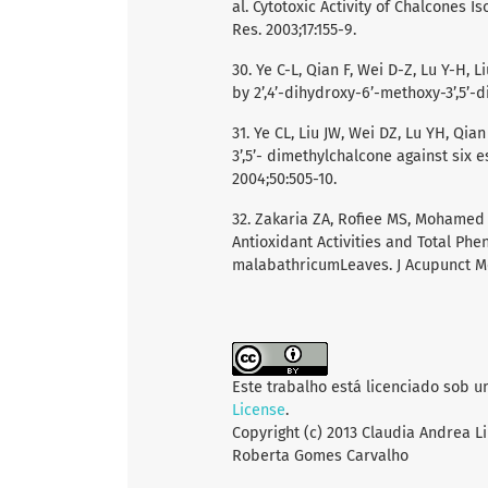
al. Cytotoxic Activity of Chalcones 
Res. 2003;17:155-9.
30. Ye C-L, Qian F, Wei D-Z, Lu Y-H, 
by 2’,4’-dihydroxy-6’-methoxy-3’,5’-
31. Ye CL, Liu JW, Wei DZ, Lu YH, Qian
3’,5’- dimethylchalcone against six 
2004;50:505-10.
32. Zakaria ZA, Rofiee MS, Mohamed A
Antioxidant Activities and Total Phe
malabathricumLeaves. J Acupunct Me
Este trabalho está licenciado sob 
License
.
Copyright (c) 2013 Claudia Andrea L
Roberta Gomes Carvalho