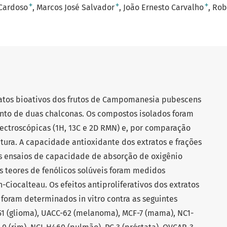
+
+
+
Cardoso
Marcos José Salvador
João Ernesto Carvalho
Rob
ratos bioativos dos frutos de Campomanesia pubescens
ento de duas chalconas. Os compostos isolados foram
pectroscópicas (1H, 13C e 2D RMN) e, por comparação
atura. A capacidade antioxidante dos extratos e frações
os ensaios de capacidade de absorção de oxigênio
os teores de fenólicos solúveis foram medidos
n-Ciocalteau. Os efeitos antiproliferativos dos extratos
 foram determinados in vitro contra as seguintes
1 (glioma), UACC-62 (melanoma), MCF-7 (mama), NC1-