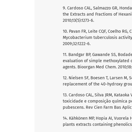
9. Cardoso CAL, Salmazzo GR, Honda N
the Extracts and Fractions of Hexan
2010;13(5):1273-6.
10. Pavan FR, Leite CQF, Coelho RG, 
Mycobacterium tuberculosis activi
2009;32:1222-6.
11. Bandgar BP, Gawande SS, Bodade 
evaluation of simple methoxylated 
agents. Bioorgan Med Chem. 2010;18:
12. Nielsen SF, Boesen T, Larsen M, 
replacement of the 40-hydroxy grou
13. Cardoso CAL, Silva JRM, Kataoka
toxicidade e composição química p
pubescens. Rev Cien Farm Bas Aplic.
14. Kähkönen MP, Hopia AI, Vuorela HJ,
plants extracts containing phenolic