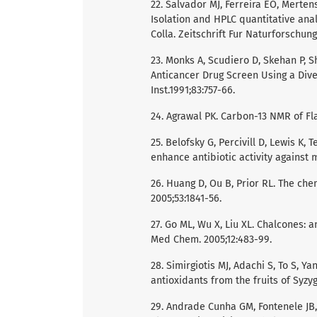
22. Salvador MJ, Ferreira EO, Merten
Isolation and HPLC quantitative anal
Colla. Zeitschrift Fur Naturforschung 
23. Monks A, Scudiero D, Skehan P, Sh
Anticancer Drug Screen Using a Dive
Inst.1991;83:757-66.
24. Agrawal PK. Carbon-13 NMR of Fl
25. Belofsky G, Percivill D, Lewis K, 
enhance antibiotic activity against 
26. Huang D, Ou B, Prior RL. The che
2005;53:1841-56.
27. Go ML, Wu X, Liu XL. Chalcones:
Med Chem. 2005;12:483-99.
28. Simirgiotis MJ, Adachi S, To S, Y
antioxidants from the fruits of Syz
29. Andrade Cunha GM, Fontenele JB,