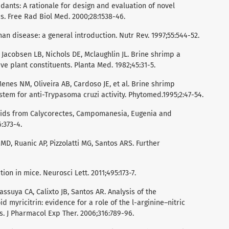
idants: A rationale for design and evaluation of novel
s. Free Rad Biol Med. 2000;28:1538-46.
man disease: a general introduction. Nutr Rev. 1997;55:544-52.
, Jacobsen LB, Nichols DE, Mclaughlin JL. Brine shrimp a
ve plant constituents. Planta Med. 1982;45:31-5.
Menes NM, Oliveira AB, Cardoso JE, et al. Brine shrimp
stem for anti-Trypasoma cruzi activity. Phytomed.1995;2:47-54.
ids from Calycorectes, Campomanesia, Eugenia and
:373-4.
D, Ruanic AP, Pizzolatti MG, Santos ARS. Further
on in mice. Neurosci Lett. 2011;495:173-7.
 Kassuya CA, Calixto JB, Santos AR. Analysis of the
id myricitrin: evidence for a role of the l-arginine–nitric
. J Pharmacol Exp Ther. 2006;316:789-96.