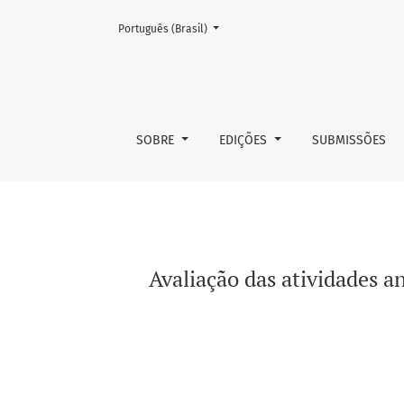
Mudar o idioma. O atual é:
Português (Brasil)
Avaliação das atividades antiproliferativa 
SOBRE
EDIÇÕES
SUBMISSÕES
Avaliação das atividades 