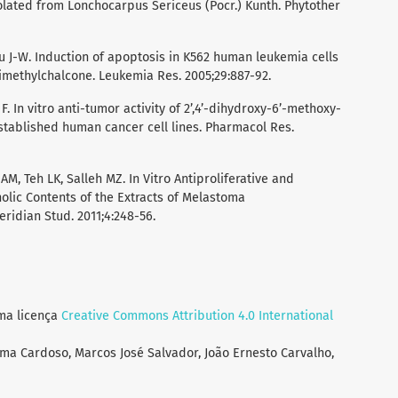
Isolated from Lonchocarpus Sericeus (Pocr.) Kunth. Phytother
Liu J-W. Induction of apoptosis in K562 human leukemia cells
dimethylchalcone. Leukemia Res. 2005;29:887-92.
 F. In vitro anti-tumor activity of 2’,4’-dihydroxy-6’-methoxy-
established human cancer cell lines. Pharmacol Res.
M, Teh LK, Salleh MZ. In Vitro Antiproliferative and
nolic Contents of the Extracts of Melastoma
ridian Stud. 2011;4:248-56.
uma licença
Creative Commons Attribution 4.0 International
ima Cardoso, Marcos José Salvador, João Ernesto Carvalho,