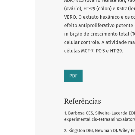
ADR/RES (ovário resistente), 786
(ovário), HT-29 (cólon) e K562 (
VERO. O extrato hexânico e os 
efeito antiproliferativo potent
inibição de crescimento total 
celular controle. A atividade ma
células MCF-7, PC-3 e HT-29.
PDF
Referências
1. Barbosa CES, Silveira-Lacerda E
experimental cis-tetraaminoxalatorutê
2. Kingston DGI, Newman DJ. Wiley E