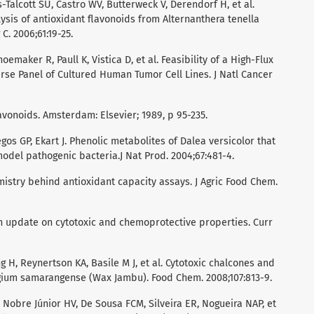
s-Talcott SU, Castro WV, Butterweck V, Derendorf H, et al.
ysis of antioxidant flavonoids from Alternanthera tenella
C. 2006;61:19-25.
oemaker R, Paull K, Vistica D, et al. Feasibility of a High-Flux
rse Panel of Cultured Human Tumor Cell Lines. J Natl Cancer
avonoids. Amsterdam: Elsevier; 1989, p 95-235.
Tegos GP, Ekart J. Phenolic metabolites of Dalea versicolor that
model pathogenic bacteria.J Nat Prod. 2004;67:481-4.
mistry behind antioxidant capacity assays. J Agric Food Chem.
 an update on cytotoxic and chemoprotective properties. Curr
ang H, Reynertson KA, Basile M J, et al. Cytotoxic chalcones and
ygium samarangense (Wax Jambu). Food Chem. 2008;107:813-9.
 Nobre Júnior HV, De Sousa FCM, Silveira ER, Nogueira NAP, et