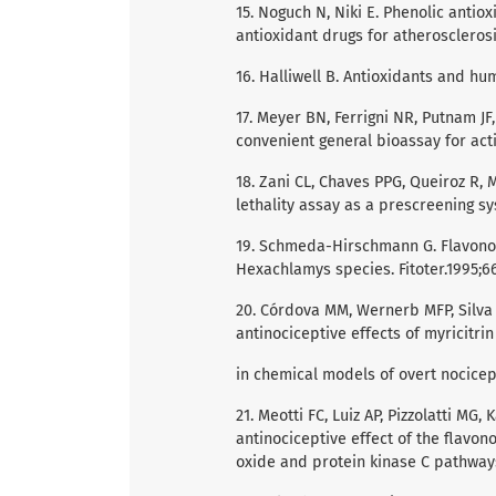
15. Noguch N, Niki E. Phenolic antiox
antioxidant drugs for atherosclerosi
16. Halliwell B. Antioxidants and hu
17. Meyer BN, Ferrigni NR, Putnam JF
convenient general bioassay for acti
18. Zani CL, Chaves PPG, Queiroz R, 
lethality assay as a prescreening sy
19. Schmeda-Hirschmann G. Flavono
Hexachlamys species. Fitoter.1995;66
20. Córdova MM, Wernerb MFP, Silva M
antinociceptive effects of myricitrin
in chemical models of overt nocicepti
21. Meotti FC, Luiz AP, Pizzolatti MG,
antinociceptive effect of the flavono
oxide and protein kinase C pathways