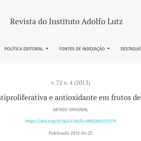
e antioxidante em frutos de Campomanesia pubescens
Revista do Instituto Adolfo Lutz
POLÍTICA EDITORIAL
FONTES DE INDEXAÇÃO
DESTAQUE
v. 72 n. 4 (2013)
antiproliferativa e antioxidante em frutos
ARTIGO ORIGINAL
https://doi.org/10.18241/0073-98552013721579
Publicado 2013-04-25