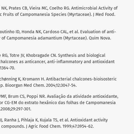
K, Prates CB, Vieira MC, Coelho RG. Antimicrobial Activity of
ic Fruits of Campomanesia Species (Myrtaceae). J Med Food.
Coutinho ID, Honda NK, Cardoso CAL, et al. Evaluation of anti-
ty of Campomanesia adamantium (Myrtaceae). Quim Nova.
RG, Totre JV, Khobragade CN. Synthesis and biological
chalcones as anticancer, anti-inflammatory and antioxidant
1364-70.
Schønning K, Kromann H. Antibacterial chalcones-bioisosteric
p. Bioorgan Med Chem. 2004;12:3047-54.
 VMF, Brum CS, Poppi NR. Avaliação da atividade antioxidante,
or CG-EM do extrato hexânico das folhas de Campomanesia
2008;29:297-301.
 Ranha J, Pihlaja K, Kujala TS, et al. Antioxidant activity
s compounds. J Agric Food Chem. 1999;47:3954-62.