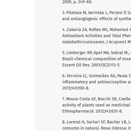
2009, p. 249-60.
3. Pilatova M, Varinska L, Perjesi P, S
and antiangiogenic effects of synthet
4. Zakaria ZA, Rofiee MS, Mohamed AM
Antioxidant Activities and Total Phe
malabathricumLeaves. J Acupunct Mer
5. Limberger RP, Apel MA, Sobral M.
Brazil-chemical composition of ess
Essent Oil Res. 2001;13(2):113-5.
6. Ferreira LC, Guimarães AG, Paula 
inflammatory and antinociceptive a
2013;145:100-8.
7. Moura-Costa GF, Nocchi SR, Coelle 
activity of plants used as medicinal
Ethnopharmacol. 2012;143:631-8.
8. Lorenzi H, Sartori SF, Bacher LB, 
consumo in natura). Nova Odessa: In