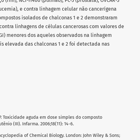
,0 (rim), NCI-H460 (pulmão), PC-3 (próstata), OVCAR-3
leucemia), e contra linhagem celular não cancerígena
compostos isolados de chalconas 1 e 2 demonstraram
e contra linhagens de células cancerosas com valores de
(TGI) menores dos aqueles observados na linhagem
is elevada das chalconas 1 e 2 foi detectada nas
DP. Toxicidade aguda em dose simples do composto
nio (III). Infarma. 2006;18(11): 14-6.
ncyclopedia of Chemical Biology. London: John Wiley & Sons;