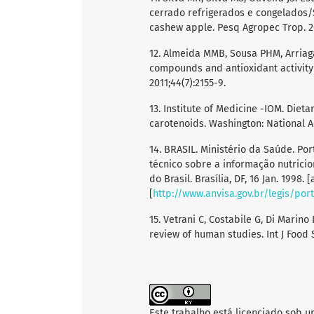
cerrado refrigerados e congelados/S
cashew apple. Pesq Agropec Trop. 20
12. Almeida MMB, Sousa PHM, Arriaga
compounds and antioxidant activity o
2011;44(7):2155-9.
13. Institute of Medicine -IOM. Diet
carotenoids. Washington: National 
14. BRASIL. Ministério da Saúde. Por
técnico sobre a informação nutricio
do Brasil. Brasília, DF, 16 Jan. 1998.
[
http://www.anvisa.gov.br/legis/por
15. Vetrani C, Costabile G, Di Marino
review of human studies. Int J Food S
Este trabalho está licenciado sob 