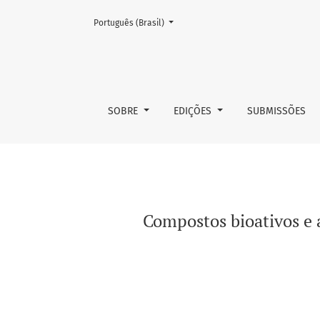
Mudar o idioma. O atual é:
Português (Brasil)
Compostos bioativos e atividade antioxidant
SOBRE
EDIÇÕES
SUBMISSÕES
Compostos bioativos e 