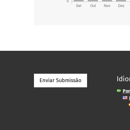
Idi
Enviar Submissão
Por