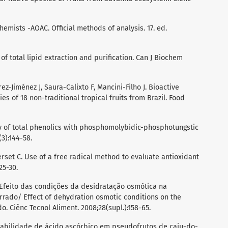
 Chemists -AOAC. Official methods of analysis. 17. ed.
of total lipid extraction and purification. Can J Biochem
ez-Jiménez J, Saura-Calixto F, Mancini-Filho J. Bioactive
 of 18 non-traditional tropical fruits from Brazil. Food
try of total phenolics with phosphomolybidic-phosphotungstic
(3):144-58.
rset C. Use of a free radical method to evaluate antioxidant
25-30.
. Efeito das condições da desidratação osmótica na
rado/ Effect of dehydration osmotic conditions on the
. Ciênc Tecnol Aliment. 2008;28(supl.):158-65.
 Estabilidade de ácido ascórbico em pseudofrutos de caju-do-