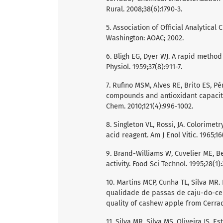
Rural. 2008;38(6):1790-3.
5. Association of Official Analytical
Washington: AOAC; 2002.
6. Bligh EG, Dyer WJ. A rapid method 
Physiol. 1959;37(8):911-7.
7. Rufino MSM, Alves RE, Brito ES, Pér
compounds and antioxidant capacities
Chem. 2010;121(4):996-1002.
8. Singleton VL, Rossi, JA. Colorime
acid reagent. Am J Enol Vitic. 1965;16
9. Brand-Williams W, Cuvelier ME, Be
activity. Food Sci Technol. 1995;28(1):
10. Martins MCP, Cunha TL, Silva MR
qualidade de passas de caju-do-cer
quality of cashew apple from Cerrado
11. Silva MR, Silva MS, Oliveira JS.