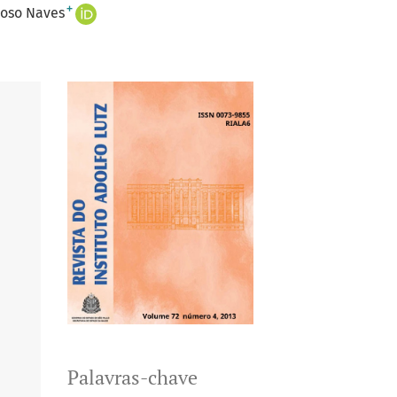
+
loso Naves
Palavras-chave