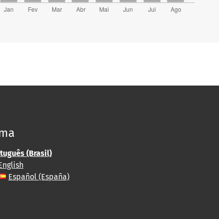
oma
tuguês (Brasil)
English
Español (España)