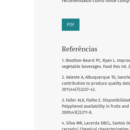
recomendado como fonte comple
PDF
Referências
1. Wootton-Beard PC, Ryan L. Improvi
vegetable beverages. Food Res Int. 2
2. Valente A, Albuquerque TG, Sanches
contribution to produce quality dat
2011;44(7):2237-42.
3. Faller ALK, Fialho E. Disponibili
Polyphenol availability in fruits an
2009;43(2):211-8.
4. Silva MR, Lacerda DBCL, Santos G
cerrado/ Chemical characterization 