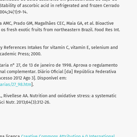
tability of ascorbic acid in refrigerated and frozen Cerrado
04;34(1):9-14.
 AMC, Prado GM, Magalhães CEC, Maia GA, et al. Bioactive
s fresh exotic fruits from northeastern Brazil. Food Res Int.
ary References Intakes for vitamin C, vitamin E, selenium and
Academic Press; 2000.
taria n° 27, de 13 de janeiro de 1998. Aprova o regulamento
nal complementar. Diário Oficial [da] República Federativa
 [acesso 2012 Ago 3]. Disponível em:
tarias/27_98.htm
].
 L, Rivellese AA. Nutrition and oxidative stress: a systematic
ci Nutr. 2013;64(3):312-26.
uma licença
Creative Commons Attribution 4.0 International