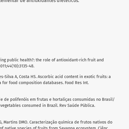
mentar de antioxidantes dietéticos.
ng public health?: the role of antioxidant-rich fruit and
011;44(10):3135-48.
-Silva A, Costa HS. Ascorbic acid content in exotic fruits: a
a for food composition databases. Food Res Int.
dade de polifenóis em frutas e hortaliças consumidas no Brasil/
d vegetables consumed in Brazil. Rev Saúde Pública.
G, Martins DMO. Caracterização química de frutos nativos do
of native species of fruits from Savanna ecosystem. Ciênc