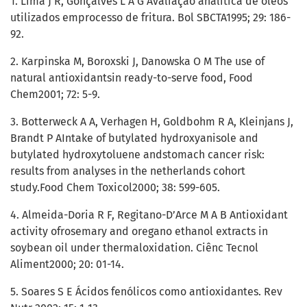
1. Lima J R, Gonçalves L A G Avaliação analítica de óleos
utilizados emprocesso de fritura. Bol SBCTA1995; 29: 186-
92.
2. Karpinska M, Boroxski J, Danowska O M The use of
natural antioxidantsin ready-to-serve food, Food
Chem2001; 72: 5-9.
3. Botterweck A A, Verhagen H, Goldbohm R A, Kleinjans J,
Brandt P AIntake of butylated hydroxyanisole and
butylated hydroxytoluene andstomach cancer risk:
results from analyses in the netherlands cohort
study.Food Chem Toxicol2000; 38: 599-605.
4. Almeida-Doria R F, Regitano-D’Arce M A B Antioxidant
activity ofrosemary and oregano ethanol extracts in
soybean oil under thermaloxidation. Ciênc Tecnol
Aliment2000; 20: 01-14.
5. Soares S E Ácidos fenólicos como antioxidantes. Rev