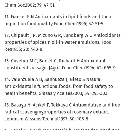
Chem Soc2002; 79: 47-51.
11. Frankel E N Antioxidants in lipid foods and their
impact on food quality.Food Chem1996; 57: 51-5.
12. Chipault J R, Mizuno G R, Lundberg W O Antioxidants
properties of spicesin oil-in-water emulsions. Food
Res1955; 20: 443-8.
13. Cuvelier M E, Berset C, Richard H Antioxidant
constituents in sage. JAgric Food Chem1994; 42: 665-9.
14. Valenzuela A B, Sanhueza J, Nieto S Natural
antioxidants in functionalfoods: from food safety to
health benefits. Grasas y Aceites2003; 54: 295-303.
15. Basaga H, Acikel F, Tekkaya C Antioxidative and free
radical scavengingproperties of rosemary extract.
Lebensm Wissens Technol1997; 30: 105-8.