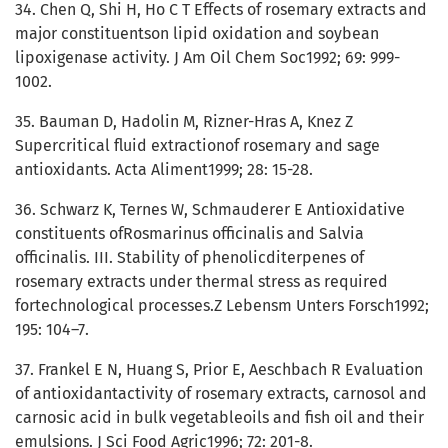
34. Chen Q, Shi H, Ho C T Effects of rosemary extracts and
major constituentson lipid oxidation and soybean
lipoxigenase activity. J Am Oil Chem Soc1992; 69: 999-
1002.
35. Bauman D, Hadolin M, Rizner-Hras A, Knez Z
Supercritical fluid extractionof rosemary and sage
antioxidants. Acta Aliment1999; 28: 15-28.
36. Schwarz K, Ternes W, Schmauderer E Antioxidative
constituents ofRosmarinus officinalis and Salvia
officinalis. III. Stability of phenolicditerpenes of
rosemary extracts under thermal stress as required
fortechnological processes.Z Lebensm Unters Forsch1992;
195: 104–7.
37. Frankel E N, Huang S, Prior E, Aeschbach R Evaluation
of antioxidantactivity of rosemary extracts, carnosol and
carnosic acid in bulk vegetableoils and fish oil and their
emulsions. J Sci Food Agric1996; 72: 201-8.