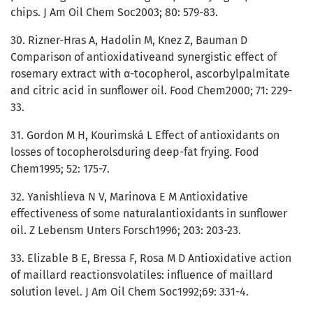
chips. J Am Oil Chem Soc2003; 80: 579-83.
30. Rizner-Hras A, Hadolin M, Knez Z, Bauman D
Comparison of antioxidativeand synergistic effect of
rosemary extract with α-tocopherol, ascorbylpalmitate
and citric acid in sunflower oil. Food Chem2000; 71: 229-
33.
31. Gordon M H, Kourimská L Effect of antioxidants on
losses of tocopherolsduring deep-fat frying. Food
Chem1995; 52: 175-7.
32. Yanishlieva N V, Marinova E M Antioxidative
effectiveness of some naturalantioxidants in sunflower
oil. Z Lebensm Unters Forsch1996; 203: 203-23.
33. Elizable B E, Bressa F, Rosa M D Antioxidative action
of maillard reactionsvolatiles: influence of maillard
solution level. J Am Oil Chem Soc1992;69: 331-4.