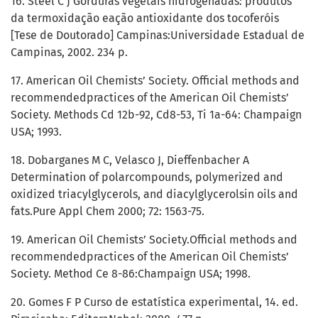
16. Steel C J Gorduras vegetais hidrogenadas: produtos
da termoxidação eação antioxidante dos tocoferóis
[Tese de Doutorado] Campinas:Universidade Estadual de
Campinas, 2002. 234 p.
17. American Oil Chemists’ Society. Official methods and
recommendedpractices of the American Oil Chemists’
Society. Methods Cd 12b-92, Cd8-53, Ti 1a-64: Champaign
USA; 1993.
18. Dobarganes M C, Velasco J, Dieffenbacher A
Determination of polarcompounds, polymerized and
oxidized triacylglycerols, and diacylglycerolsin oils and
fats.Pure Appl Chem 2000; 72: 1563-75.
19. American Oil Chemists’ Society.Official methods and
recommendedpractices of the American Oil Chemists’
Society. Method Ce 8-86:Champaign USA; 1998.
20. Gomes F P Curso de estatística experimental, 14. ed.