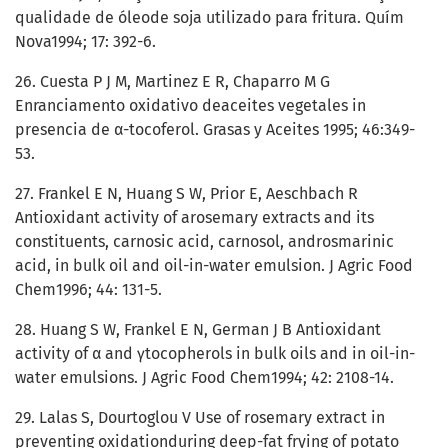
qualidade de óleode soja utilizado para fritura. Quím
Nova1994; 17: 392-6.
26. Cuesta P J M, Martinez E R, Chaparro M G
Enranciamento oxidativo deaceites vegetales in
presencia de α-tocoferol. Grasas y Aceites 1995; 46:349-
53.
27. Frankel E N, Huang S W, Prior E, Aeschbach R
Antioxidant activity of arosemary extracts and its
constituents, carnosic acid, carnosol, androsmarinic
acid, in bulk oil and oil-in-water emulsion. J Agric Food
Chem1996; 44: 131-5.
28. Huang S W, Frankel E N, German J B Antioxidant
activity of α and γtocopherols in bulk oils and in oil-in-
water emulsions. J Agric Food Chem1994; 42: 2108-14.
29. Lalas S, Dourtoglou V Use of rosemary extract in
preventing oxidationduring deep-fat frying of potato