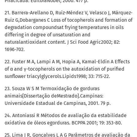
Piracicaba: EditoraNobel; 2000. 477 p.
21. Barrera-Arellano D, Ruiz-Méndez V, Velasco J, Márquez-
Ruiz G,Dobarganes C Loss of tocopherols and formation of
degradation compoundsat frying temperatures in oils
differing in degree of unsaturation and
naturalantioxidant content. J Sci Food Agric2002; 82:
1696-702.
22. Fuster M A, Lampi A M, Hopia A, Kamal-Eldin A Effects
of α and γ-tocopherols on the autoxidation of purified
sunflower triacylglycerols.Lipids1998; 33: 715-22.
23. Souza W S M Termoxidação de gorduras
animais[Dissertação deMestrado].Campinas:
Universidade Estadual de Campinas, 2001. 79 p.
24. Antoniassi R Métodos de avaliação da estabilidade
oxidativa de óleos egorduras. BCPPA 2001; 19: 353-80.
25. Lima J R, Gonçalves L A G Parâmetros de avaliação da