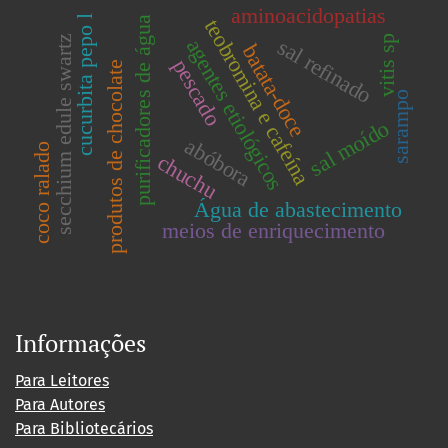
aminoacidopatias
cucurbita pepo l
purificadores de água
teobromina e cafeína
secchium edule swartz
vitis sp
sal refinado
agentes etiológicos
batata-doce
pescado
produtos de chocolate
sarampo
sal moído
abóbora
coco ralado
chuchu
Água de abastecimento
meios de enriquecimento
Informações
Para Leitores
Para Autores
Para Bibliotecários