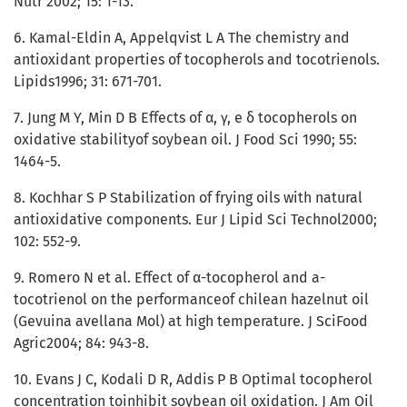
Nutr 2002; 15: 1-13.
6. Kamal-Eldin A, Appelqvist L A The chemistry and
antioxidant properties of tocopherols and tocotrienols.
Lipids1996; 31: 671-701.
7. Jung M Y, Min D B Effects of α, γ, e δ tocopherols on
oxidative stabilityof soybean oil. J Food Sci 1990; 55:
1464-5.
8. Kochhar S P Stabilization of frying oils with natural
antioxidative components. Eur J Lipid Sci Technol2000;
102: 552-9.
9. Romero N et al. Effect of α-tocopherol and a-
tocotrienol on the performanceof chilean hazelnut oil
(Gevuina avellana Mol) at high temperature. J SciFood
Agric2004; 84: 943-8.
10. Evans J C, Kodali D R, Addis P B Optimal tocopherol
concentration toinhibit soybean oil oxidation. J Am Oil