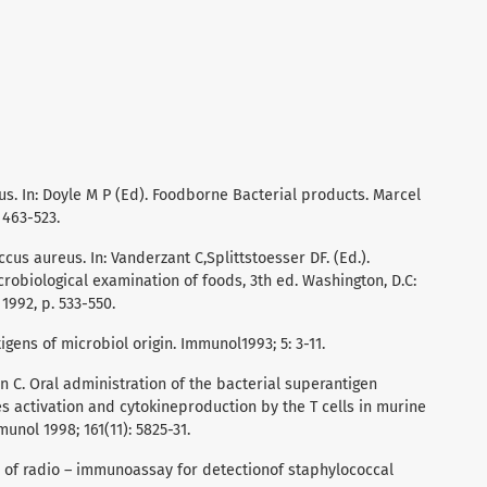
us. In: Doyle M P (Ed). Foodborne Bacterial products. Marcel
 463-523.
ccus aureus. In: Vanderzant C,Splittstoesser DF. (Ed.).
obiological examination of foods, 3th ed. Washington, D.C:
1992, p. 533-550.
igens of microbiol origin. Immunol1993; 5: 3-11.
C. Oral administration of the bacterial superantigen
s activation and cytokineproduction by the T cells in murine
unol 1998; 161(11): 5825-31.
on of radio – immunoassay for detectionof staphylococcal