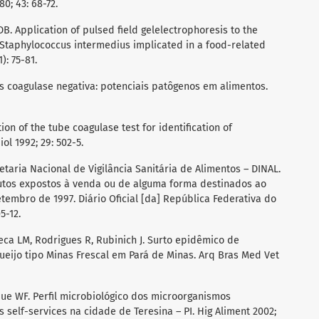
80; 43: 68-72.
B. Application of pulsed field gelelectrophoresis to the
 Staphylococcus intermedius implicated in a food-related
): 75-81.
ocos coagulase negativa: potenciais patôgenos em alimentos.
ion of the tube coagulase test for identification of
l 1992; 29: 502-5.
etaria Nacional de Vigilância Sanitária de Alimentos – DINAL.
utos expostos à venda ou de alguma forma destinados ao
tembro de 1997. Diário Oficial [da] República Federativa do
5-12.
eca LM, Rodrigues R, Rubinich J. Surto epidêmico de
ueijo tipo Minas Frescal em Pará de Minas. Arq Bras Med Vet
rque WF. Perfil microbiológico dos microorganismos
self-services na cidade de Teresina – PI. Hig Aliment 2002;