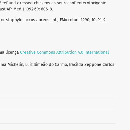
 Beef and dressed chickens as sourcesof enterotoxigenic
st Afr Med J 1992;69: 606-8.
or staphylococcus aureus. Int J FMicrobiol 1990; 10: 91-9.
uma licença
Creative Commons Attribution 4.0 International
ima Michelin, Luiz Simeão do Carmo, Iracilda Zeppone Carlos