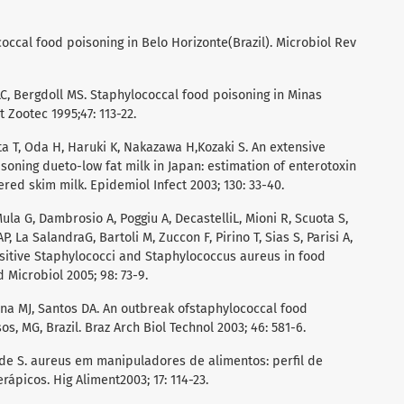
occal food poisoning in Belo Horizonte(Brazil). Microbiol Rev
LC, Bergdoll MS. Staphylococcal food poisoning in Minas
t Zootec 1995;47: 113-22.
ta T, Oda H, Haruki K, Nakazawa H,Kozaki S. An extensive
soning dueto-low fat milk in Japan: estimation of enterotoxin
red skim milk. Epidemiol Infect 2003; 130: 33-40.
 Mula G, Dambrosio A, Poggiu A, DecastelliL, Mioni R, Scuota S,
P, La SalandraG, Bartoli M, Zuccon F, Pirino T, Sias S, Parisi A,
sitive Staphylococci and Staphylococcus aureus in food
d Microbiol 2005; 98: 73-9.
Sena MJ, Santos DA. An outbreak ofstaphylococcal food
os, MG, Brazil. Braz Arch Biol Technol 2003; 46: 581-6.
 de S. aureus em manipuladores de alimentos: perfil de
rápicos. Hig Aliment2003; 17: 114-23.