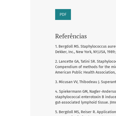
PDF
Referências
1. Bergdoll MS. Staphylococcus aure
Dekker, Inc., New York, NY,USA, 1989;
2. Lancette GA, Tatini SR. Staphyloco
Compendium of methods for the micr
American Public Health Association, 
3. Micusan VV, Thibodeau J. Superant
4. Spiekermann GM, Nagler-Anderson 
staphylococcal enterotoxin B induce
gut-associated lymphoid tissue. JImm
5. Bergdoll MS, Reiser R. Applicati