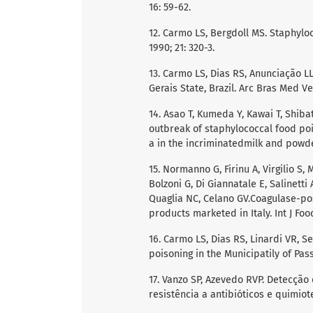
16: 59-62.
12. Carmo LS, Bergdoll MS. Staphyloc
1990; 21: 320-3.
13. Carmo LS, Dias RS, Anunciação L
Gerais State, Brazil. Arc Bras Med Ve
14. Asao T, Kumeda Y, Kawai T, Shiba
outbreak of staphylococcal food poi
a in the incriminatedmilk and powde
15. Normanno G, Firinu A, Virgilio S,
Bolzoni G, Di Giannatale E, Salinetti A
Quaglia NC, Celano GV.Coagulase-po
products marketed in Italy. Int J Foo
16. Carmo LS, Dias RS, Linardi VR, 
poisoning in the Municipatily of Pass
17. Vanzo SP, Azevedo RVP. Detecção
resistência a antibióticos e quimiote