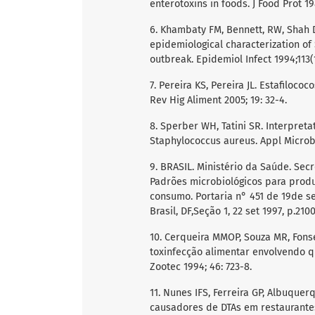
enterotoxins in foods. J Food Prot 19
6. Khambaty FM, Bennett, RW, Shah D
epidemiological characterization of
outbreak. Epidemiol Infect 1994;113(1
7. Pereira KS, Pereira JL. Estafiloc
Rev Hig Aliment 2005; 19: 32-4.
8. Sperber WH, Tatini SR. Interpretat
Staphylococcus aureus. Appl Microbio
9. BRASIL. Ministério da Saúde. Secr
Padrões microbiológicos para prod
consumo. Portaria n° 451 de 19de se
Brasil, DF,Seção 1, 22 set 1997, p.2100
10. Cerqueira MMOP, Souza MR, Fons
toxinfecção alimentar envolvendo q
Zootec 1994; 46: 723-8.
11. Nunes IFS, Ferreira GP, Albuque
causadores de DTAs em restaurantes 