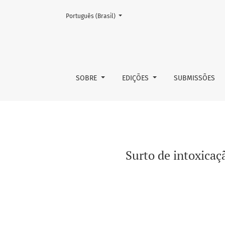
Mudar o idioma. O atual é:
Português (Brasil)
Surto de intoxicação alimentar estafilocócica
SOBRE
EDIÇÕES
SUBMISSÕES
Surto de intoxicaç