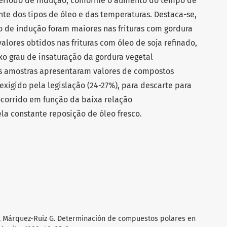
eríodo de indução, conforme o aumento do tempo de
 dos tipos de óleo e das temperaturas. Destaca-se,
o de indução foram maiores nas frituras com gordura
lores obtidos nas frituras com óleo de soja refinado,
xo grau de insaturação da gordura vegetal
as amostras apresentaram valores de compostos
 exigido pela legislação (24-27%), para descarte para
 ocorrido em função da baixa relação
a constante reposição de óleo fresco.
, Márquez-Ruiz G. Determinación de compuestos polares en