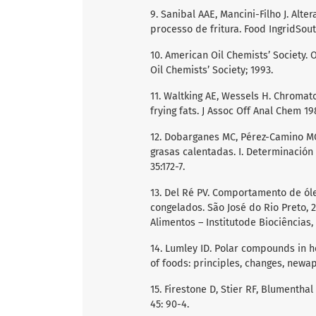
9. Sanibal AAE, Mancini-Filho J. Alt
processo de fritura. Food IngridSout
10. American Oil Chemists’ Society
Oil Chemists’ Society; 1993.
11. Waltking AE, Wessels H. Chroma
frying fats. J Assoc Off Anal Chem 19
12. Dobarganes MC, Pérez-Camino MC
grasas calentadas. I. Determinación 
35:172-7.
13. Del Ré PV. Comportamento de ól
congelados. São José do Rio Preto, 
Alimentos – Institutode Biociências,
14. Lumley ID. Polar compounds in he
of foods: principles, changes, newap
15. Firestone D, Stier RF, Blumenthal
45: 90-4.