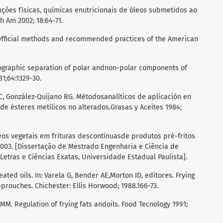
erações físicas, químicas enutricionais de óleos submetidos ao
h Am 2002; 18:64-71.
. Official methods and recommended practices of the American
tographic separation of polar andnon-polar components of
81;64:1329-30.
, González-Quijano RG. Métodosanalíticos de aplicación en
de ésteres metílicos no alterados.Grasas y Aceites 1984;
eos vegetais em frituras descontínuasde produtos pré-fritos
2003. [Dissertação de Mestrado Engenharia e Ciência de
 Letras e Ciências Exatas, Universidade Estadual Paulista].
ated oils. In: Varela G, Bender AE,Morton ID, editores. Frying
prouches. Chichester: Ellis Horwood; 1988.166-73.
 MM. Regulation of frying fats andoils. Food Tecnology 1991;