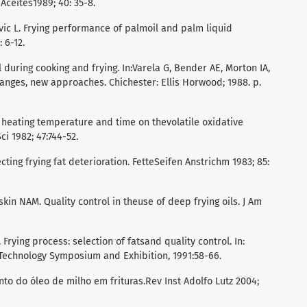
 Aceites1989; 40: 35-8.
vic L. Frying performance of palmoil and palm liquid
 6-12.
il during cooking and frying. In:Varela G, Bender AE, Morton IA,
changes, new approaches. Chichester: Ellis Horwood; 1988. p.
heating temperature and time on thevolatile oxidative
i 1982; 47:744-52.
cting frying fat deterioration. FetteSeifen Anstrichm 1983; 85:
kin NAM. Quality control in theuse of deep frying oils. J Am
rying process: selection of fatsand quality control. In:
sTechnology Symposium and Exhibition, 1991:58-66.
to do óleo de milho em frituras.Rev Inst Adolfo Lutz 2004;