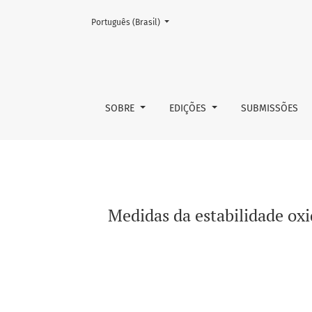
Mudar o idioma. O atual é:
Português (Brasil)
Medidas da estabilidade oxidativa e composto
SOBRE
EDIÇÕES
SUBMISSÕES
Medidas da estabilidade oxi