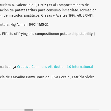
aurieta M, Valenzuela S, Ortiz J et al.Comportamiento de
ración de patatas fritas para consumo inmediato: Formación
de métodos analíticos. Grasas y Aceites 1997; 48: 273-81.
itura. Hig Alimen 1997; 11:15-22.
. Effects of frying oils compositionon potato chip stability. J
uma licença
Creative Commons Attribution 4.0 International
cia de Carvalho Damy, Mara da Silva Corsini, Patrícia Vieira