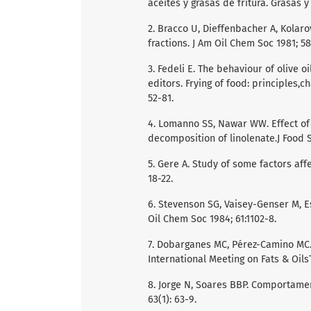
aceites y grasas de fritura. Grasas y
2. Bracco U, Dieffenbacher A, Kolaro
fractions. J Am Oil Chem Soc 1981; 58:
3. Fedeli E. The behaviour of olive o
editors. Frying of food: principles,
52-81.
4. Lomanno SS, Nawar WW. Effect of 
decomposition of linolenate.J Food Sc
5. Gere A. Study of some factors affe
18-22.
6. Stevenson SG, Vaisey-Genser M, Es
Oil Chem Soc 1984; 61:1102-8.
7. Dobarganes MC, Pérez-Camino MC. F
International Meeting on Fats & Oil
8. Jorge N, Soares BBP. Comportamen
63(1): 63-9.