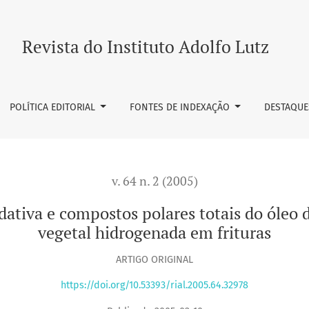
s polares totais do óleo de soja refinado e da gordura veget
Revista do Instituto Adolfo Lutz
POLÍTICA EDITORIAL
FONTES DE INDEXAÇÃO
DESTAQUE
v. 64 n. 2 (2005)
dativa e compostos polares totais do óleo d
vegetal hidrogenada em frituras
ARTIGO ORIGINAL
https://doi.org/10.53393/rial.2005.64.32978