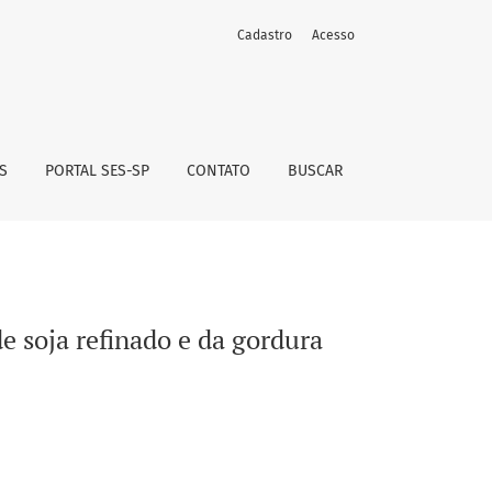
Cadastro
Acesso
al hidrogenada em frituras
S
PORTAL SES-SP
CONTATO
BUSCAR
e soja refinado e da gordura