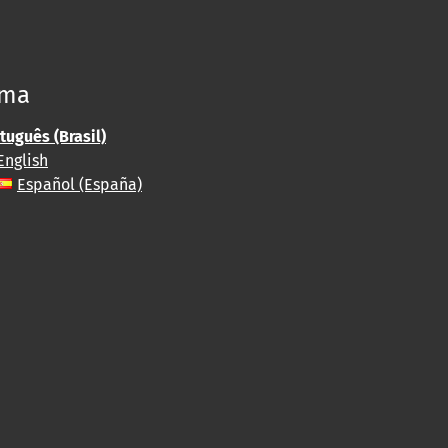
oma
tuguês (Brasil)
English
Español (España)