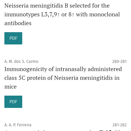
Neisseria meningitidis B selected for the
immunotypes L3,7,9↑ or 8↑ with monoclonal
antibodies
PDF
A. M. dos S. Carmo
280-281
Immunogenicity of intranasally administered
class 5C protein of Neisseria meningitidis in
mice
PDF
A. A. P. Ferreira
281-282