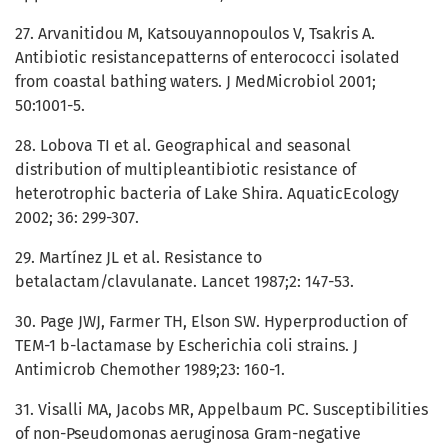
27. Arvanitidou M, Katsouyannopoulos V, Tsakris A.
Antibiotic resistancepatterns of enterococci isolated
from coastal bathing waters. J MedMicrobiol 2001;
50:1001-5.
28. Lobova TI et al. Geographical and seasonal
distribution of multipleantibiotic resistance of
heterotrophic bacteria of Lake Shira. AquaticEcology
2002; 36: 299-307.
29. Martínez JL et al. Resistance to
betalactam/clavulanate. Lancet 1987;2: 147-53.
30. Page JWJ, Farmer TH, Elson SW. Hyperproduction of
TEM-1 b-lactamase by Escherichia coli strains. J
Antimicrob Chemother 1989;23: 160-1.
31. Visalli MA, Jacobs MR, Appelbaum PC. Susceptibilities
of non-Pseudomonas aeruginosa Gram-negative