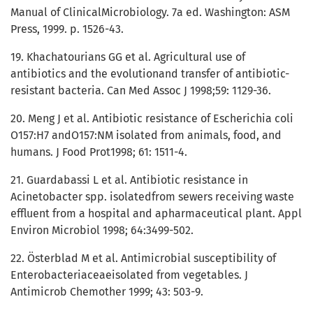
Manual of ClinicalMicrobiology. 7a ed. Washington: ASM
Press, 1999. p. 1526-43.
19. Khachatourians GG et al. Agricultural use of
antibiotics and the evolutionand transfer of antibiotic-
resistant bacteria. Can Med Assoc J 1998;59: 1129-36.
20. Meng J et al. Antibiotic resistance of Escherichia coli
O157:H7 andO157:NM isolated from animals, food, and
humans. J Food Prot1998; 61: 1511-4.
21. Guardabassi L et al. Antibiotic resistance in
Acinetobacter spp. isolatedfrom sewers receiving waste
effluent from a hospital and apharmaceutical plant. Appl
Environ Microbiol 1998; 64:3499-502.
22. Österblad M et al. Antimicrobial susceptibility of
Enterobacteriaceaeisolated from vegetables. J
Antimicrob Chemother 1999; 43: 503-9.