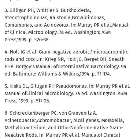
3. Gilligan PH, Whittier S. Burkholderia,
Stenotrophomonas, Ralstonia,Brevudimonas,
Comamonas, and Acidovorax. In: Murray PR et al.Manual
of Clinical Microbiology. 7a ed. Washington: ASM
Press,1999. p. 526-38.
4. Holt JG et al. Gram-negative aerobic/microaerophilic
rods and cocci.In: Krieg NR, Holt JG, Berget DH, Sneath
PHA. Bergey’s Manual ofDeterminative Bacteriology. 9a
ed. Baltimore: Williams & Wilkins,1994. p. 71-174.
5. Kiska DL, Gilligan PH Pseudomonas. In: Murray PR et al.
Manual ofClinical Microbiology. 7a ed. Washington: ASM
Press, 1999. p. 517-25.
6. Schcreckenberger PC, von Graevenitz A.
Acinetobacter,Achromobacter, Alcaligenes, Moraxella,
Methylobacterium, and OtherNonfermentative Gram-
Negative Rods. In: Murray PR et al. Manualof Clinical