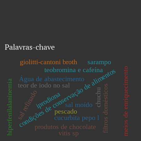
Palavras-chave
giolitti-cantoni broth
sarampo
teobromina e cafeína
meios de enriquecimento
condições de conservação de alimentos
Água de abastecimento
hiperfenilalaninemia
teor de iodo no sal
filtros domésticos
chuchu
sal refinado
iprodiona
sal moído
pescado
cucurbita pepo l
produtos de chocolate
vitis sp