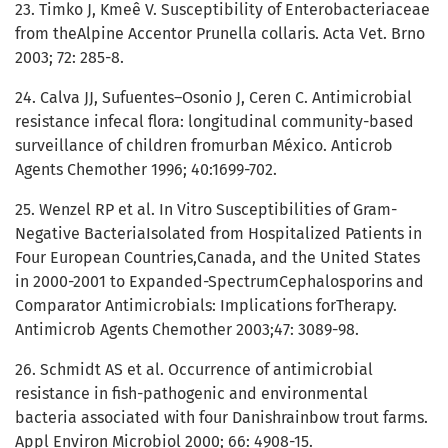
23. Timko J, Kmeê V. Susceptibility of Enterobacteriaceae
from theAlpine Accentor Prunella collaris. Acta Vet. Brno
2003; 72: 285-8.
24. Calva JJ, Sufuentes–Osonio J, Ceren C. Antimicrobial
resistance infecal flora: longitudinal community-based
surveillance of children fromurban México. Anticrob
Agents Chemother 1996; 40:1699-702.
25. Wenzel RP et al. In Vitro Susceptibilities of Gram-
Negative BacteriaIsolated from Hospitalized Patients in
Four European Countries,Canada, and the United States
in 2000-2001 to Expanded-SpectrumCephalosporins and
Comparator Antimicrobials: Implications forTherapy.
Antimicrob Agents Chemother 2003;47: 3089-98.
26. Schmidt AS et al. Occurrence of antimicrobial
resistance in fish-pathogenic and environmental
bacteria associated with four Danishrainbow trout farms.
Appl Environ Microbiol 2000; 66: 4908-15.