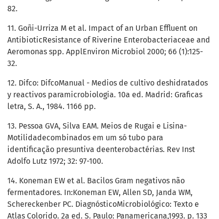
82.
11. Goñi-Urriza M et al. Impact of an Urban Effluent on
AntibioticResistance of Riverine Enterobacteriaceae and
Aeromonas spp. ApplEnviron Microbiol 2000; 66 (1):125-
32.
12. Difco: DifcoManual - Medios de cultivo deshidratados
y reactivos paramicrobiologia. 10a ed. Madrid: Graficas
letra, S. A., 1984. 1166 pp.
13. Pessoa GVA, Silva EAM. Meios de Rugai e Lisina-
Motilidadecombinados em um só tubo para
identificação presuntiva deenterobactérias. Rev Inst
Adolfo Lutz 1972; 32: 97-100.
14. Koneman EW et al. Bacilos Gram negativos não
fermentadores. In:Koneman EW, Allen SD, Janda WM,
Schereckenber PC. DiagnósticoMicrobiológico: Texto e
Atlas Colorido. 2a ed. S. Paulo: Panamericana,1993. p. 133