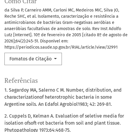
Como Citar
da Silva P, Carneiro AMM, Carloni MC, Medeiros MIC, Silva JO,
Reche SHC, et al. Isolamento, caracterização e resistência a
antimicrobianos de bactérias Gram-negativas aeróbias e
anaeróbias facultativas de amostras de solo. Rev Inst Adolfo
Lutz [Internet]. 10º de fevereiro de 2005 [citado 8º de agosto de
2026];64(2):245-51. Disponível em:
https://periodicos.saude.sp.gov.br/RIAL/article/view/32991
Fomatos de Citação
Referências
1. Sagardoy MA, Salerno C M. Number, distribution, and
characterizationof heterotrophic bacteria in some
Argentine soils. An Edafol Agrobiol1983; 42: 269-81.
2. Cuppels D, Kelman A. Evaluation of seletive media for
isolation ofsoft-rot bacteria from soil and plant tissue.
Phytopathology 1973;64:468-75.