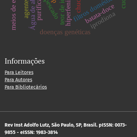
filtros domésticos
chuchu
pescado
batata-doce
iprodiona
doenças genéticas
Informações
Para Leitores
Para Autores
Para Bibliotecários
Rev Inst Adolfo Lutz, São Paulo, SP, Brasil.
pISSN: 0073-
9855 - eISSN: 1983-3814