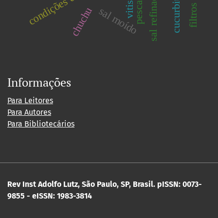
vitis sp
pescado
sal refinado
chuchu
sal moído
Informações
Para Leitores
Para Autores
Para Bibliotecários
Rev Inst Adolfo Lutz, São Paulo, SP, Brasil.
pISSN: 0073-
9855 - eISSN: 1983-3814