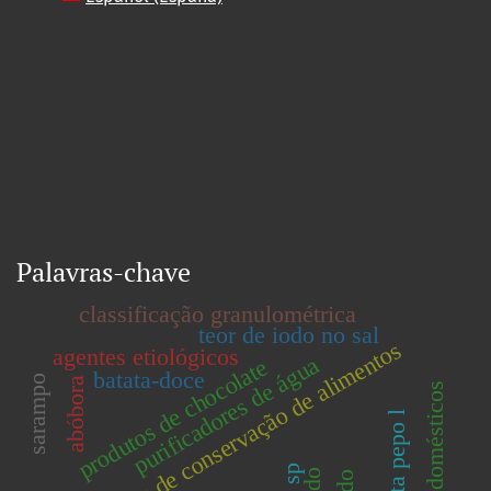
Palavras-chave
classificação granulométrica
teor de iodo no sal
condições de conservação de alimentos
agentes etiológicos
purificadores de água
produtos de chocolate
batata-doce
sarampo
abóbora
filtros domésticos
cucurbita pepo l