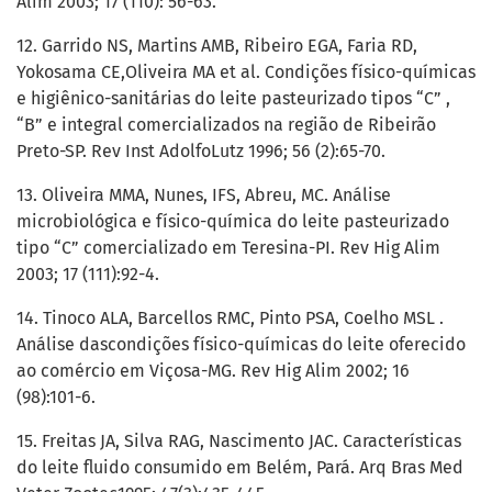
Alim 2003; 17 (110): 56-63.
12. Garrido NS, Martins AMB, Ribeiro EGA, Faria RD,
Yokosama CE,Oliveira MA et al. Condições físico-químicas
e higiênico-sanitárias do leite pasteurizado tipos “C” ,
“B” e integral comercializados na região de Ribeirão
Preto-SP. Rev Inst AdolfoLutz 1996; 56 (2):65-70.
13. Oliveira MMA, Nunes, IFS, Abreu, MC. Análise
microbiológica e físico-química do leite pasteurizado
tipo “C” comercializado em Teresina-PI. Rev Hig Alim
2003; 17 (111):92-4.
14. Tinoco ALA, Barcellos RMC, Pinto PSA, Coelho MSL .
Análise dascondições físico-químicas do leite oferecido
ao comércio em Viçosa-MG. Rev Hig Alim 2002; 16
(98):101-6.
15. Freitas JA, Silva RAG, Nascimento JAC. Características
do leite fluido consumido em Belém, Pará. Arq Bras Med