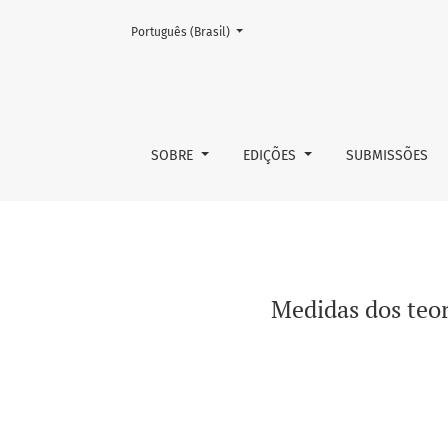
Mudar o idioma. O atual é:
Português (Brasil)
Medidas dos teores de tocoferóis e estabilid
SOBRE
EDIÇÕES
SUBMISSÕES
Medidas dos teor