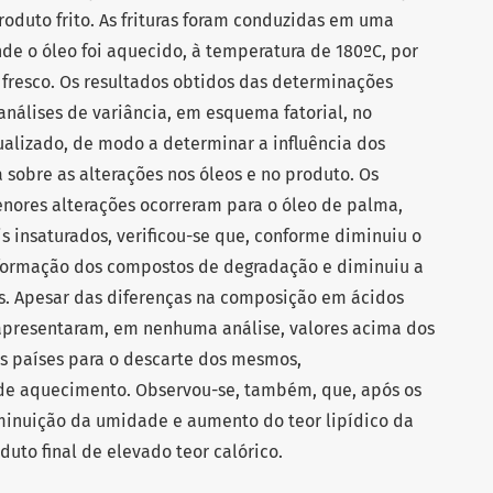
roduto frito. As frituras foram conduzidas em uma
nde o óleo foi aquecido, à temperatura de 180ºC, por
 fresco. Os resultados obtidos das determinações
análises de variância, em esquema fatorial, no
alizado, de modo a determinar a influência dos
a sobre as alterações nos óleos e no produto. Os
nores alterações ocorreram para o óleo de palma,
is insaturados, verificou-se que, conforme diminuiu o
 formação dos compostos de degradação e diminuiu a
os. Apesar das diferenças na composição em ácidos
 apresentaram, em nenhuma análise, valores acima dos
 países para o descarte dos mesmos,
e aquecimento. Observou-se, também, que, após os
iminuição da umidade e aumento do teor lipídico da
uto final de elevado teor calórico.