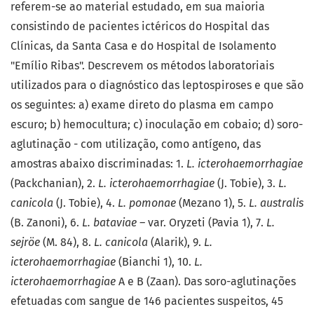
referem-se ao material estudado, em sua maioria
consistindo de pacientes ictéricos do Hospital das
Clínicas, da Santa Casa e do Hospital de Isolamento
"Emílio Ribas". Descrevem os métodos laboratoriais
utilizados para o diagnóstico das leptospiroses e que são
os seguintes: a) exame direto do plasma em campo
escuro; b) hemocultura; c) inoculação em cobaio; d) soro-
aglutinação - com utilização, como antígeno, das
amostras abaixo discriminadas: 1.
L. icterohaemorrhagiae
(Packchanian), 2.
L. icterohaemorrhagiae
(J. Tobie), 3.
L.
canicola
(J. Tobie), 4.
L. pomonae
(Mezano 1), 5.
L. australis
(B. Zanoni), 6.
L. bataviae –
var. Oryzeti (Pavia 1), 7.
L.
sejröe
(M. 84), 8.
L. canicola
(Alarik), 9.
L.
icterohaemorrhagiae
(Bianchi 1), 10.
L.
icterohaemorrhagiae
A e B (Zaan). Das soro-aglutinações
efetuadas com sangue de 146 pacientes suspeitos, 45