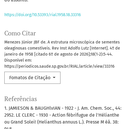
https://doi.org/10.53393/rial.1958.18.33316
Como Citar
Menezes Júnior JBF de. A estrutura microscópica de sementes
oleaginosas comestíveis. Rev Inst Adolfo Lutz [Internet]. 4º de
janeiro de 1958 [citado 6º de agosto de 2026];18(1-2):5-44.
Disponível em:
https://periodicos.saude.sp.gov.br/RIAL/article/view/33316
Fomatos de Citação
Referências
1. JAMIESON & BAUGHlvIAN - 1922 - J. Am. Chem. Soc., 44:
2952. LE CLERC - 1930 - Actíon fébrifugue de l'Hélianthe
ou Grand Solei! (Helianthus annuus L.). Presse M éâ. 38:
948.