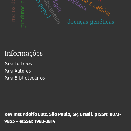
teobromina e cafeína
abóbora
doenças genéticas
Informações
Para Leitores
Para Autores
Para Bibliotecários
Rev Inst Adolfo Lutz, São Paulo, SP, Brasil.
pISSN: 0073-
9855 - eISSN: 1983-3814