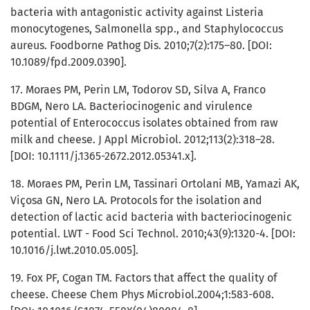
bacteria with antagonistic activity against Listeria
monocytogenes, Salmonella spp., and Staphylococcus
aureus. Foodborne Pathog Dis. 2010;7(2):175–80. [DOI:
10.1089/fpd.2009.0390].
17. Moraes PM, Perin LM, Todorov SD, Silva A, Franco
BDGM, Nero LA. Bacteriocinogenic and virulence
potential of Enterococcus isolates obtained from raw
milk and cheese. J Appl Microbiol. 2012;113(2):318–28.
[DOI: 10.1111/j.1365-2672.2012.05341.x].
18. Moraes PM, Perin LM, Tassinari Ortolani MB, Yamazi AK,
Viçosa GN, Nero LA. Protocols for the isolation and
detection of lactic acid bacteria with bacteriocinogenic
potential. LWT - Food Sci Technol. 2010;43(9):1320-4. [DOI:
10.1016/j.lwt.2010.05.005].
19. Fox PF, Cogan TM. Factors that affect the quality of
cheese. Cheese Chem Phys Microbiol.2004;1:583-608.