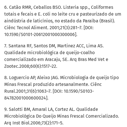
6. Catão RMR, Ceballos BSO. Listeria spp., Coliformes
totais e fecais e E. coli no leite cru e pasteurizado de um
aindústria de laticínios, no estado da Paraíba (Brasil).
Ciênc Tecnol Aliment. 2001;21(3):281–7. [DOI:
10.1590/S0101-20612001000300006].
7. Santana RF, Santos DM, Martinez ACC, Lima AS.
Qualidade microbiológica de queijo-coalho
comercializado em Aracaju, SE. Arq Bras Med Vet e
Zootec.2008;60(6):1517–22.
8. Loguercio AP, Aleixo JAG. Microbiologia de queijo tipo
Minas Frescal produzido artesanalmente. Ciênc
Rural.2001;31(6):1063–7. [DOI: 10.1590/S0103-
84782001000600024].
9. Salotti BM, Amaral LA, Cortez AL. Qualidade
Microbiológica Do Queijo Minas Frescal Comercializado.
Arq Inst Biol.2006;73(2):171–5.