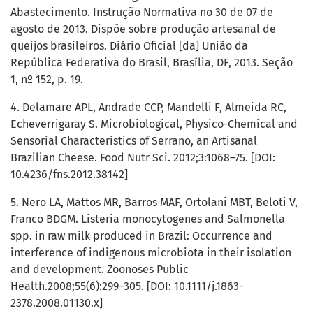
Abastecimento. Instrução Normativa no 30 de 07 de
agosto de 2013. Dispõe sobre produção artesanal de
queijos brasileiros. Diário Oficial [da] União da
República Federativa do Brasil, Brasília, DF, 2013. Seção
1, nº 152, p. 19.
4. Delamare APL, Andrade CCP, Mandelli F, Almeida RC,
Echeverrigaray S. Microbiological, Physico-Chemical and
Sensorial Characteristics of Serrano, an Artisanal
Brazilian Cheese. Food Nutr Sci. 2012;3:1068–75. [DOI:
10.4236/fns.2012.38142]
5. Nero LA, Mattos MR, Barros MAF, Ortolani MBT, Beloti V,
Franco BDGM. Listeria monocytogenes and Salmonella
spp. in raw milk produced in Brazil: Occurrence and
interference of indigenous microbiota in their isolation
and development. Zoonoses Public
Health.2008;55(6):299–305. [DOI: 10.1111/j.1863-
2378.2008.01130.x]