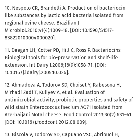
10. Nespolo CR, Brandelli A. Production of bacteriocin-
like substances by lactic acid bacteria isolated from
regional ovine cheese. Brazilian J
Microbiol.2010;41(4):1009–18. [DOI: 10.1590/S1517-
838220100004000020].
11. Deegan LH, Cotter PD, Hill C, Ross P. Bacteriocins:
Biological tools for bio-preservation and shelf-life
extension. Int Dairy J.2006;16(9):1058–71. [DOI:
10.1016/j.idairyj.2005.10.026].
12. Ahmadova A, Todorov SD, Choiset Y, Rabesona H,
Mirhadi Zadi T, Kuliyev A, et al. Evaluation of
antimicrobial activity, probiotic properties and safety of
wild strain Enterococcus faecium AQ71 isolated from
Azerbaijani Motal cheese. Food Control.2013;30(2):631–41.
[DOI: 10.1016/j.foodcont.2012.08.009].
13. Biscola V, Todorov SD, Capuano VSC, Abriouel H,