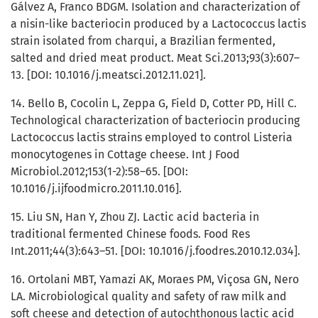
Gálvez A, Franco BDGM. Isolation and characterization of
a nisin-like bacteriocin produced by a Lactococcus lactis
strain isolated from charqui, a Brazilian fermented,
salted and dried meat product. Meat Sci.2013;93(3):607–
13. [DOI: 10.1016/j.meatsci.2012.11.021].
14. Bello B, Cocolin L, Zeppa G, Field D, Cotter PD, Hill C.
Technological characterization of bacteriocin producing
Lactococcus lactis strains employed to control Listeria
monocytogenes in Cottage cheese. Int J Food
Microbiol.2012;153(1-2):58–65. [DOI:
10.1016/j.ijfoodmicro.2011.10.016].
15. Liu SN, Han Y, Zhou ZJ. Lactic acid bacteria in
traditional fermented Chinese foods. Food Res
Int.2011;44(3):643–51. [DOI: 10.1016/j.foodres.2010.12.034].
16. Ortolani MBT, Yamazi AK, Moraes PM, Viçosa GN, Nero
LA. Microbiological quality and safety of raw milk and
soft cheese and detection of autochthonous lactic acid