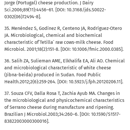
Jorge (Portugal) cheese production. J Dairy
Sci.2006;89(11):4456–61. [DOI: 10.3168/jds.S0022-
0302(06)72494-8].
35. Menéndez S, Godínez R, Centeno JA, Rodríguez-Otero
JA. Microbiological, chemical and biochemical
characteristic of ́Tetilla ́ raw cows-milk cheese. Food
Microbiol. 2001;18(2):151-8. [DOI: 10.1006/fmic.2000.0385].
36. Salih ZA, Sulieman AME, Elkhalifa EA, Ali AO. Chemical
and microbiological characteristic of white cheese
(Jibna-beida) produced in Sudan. Food Public
Health.2012;2(6):259-264. [DOI: 10.5923/j.fph.20120206.11].
37. Souza CFV, Dalla Rosa T, Zachia Ayub MA. Changes in
the microbiological and physicochemical characteristics
of Serrano cheese during manufacture and ripening.
Brazilian J Microbiol.2003;34:260–6. [DOI: 10.1590/S1517-
83822003000300016].