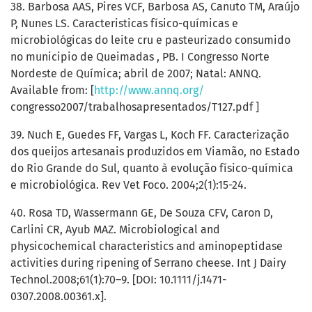
38. Barbosa AAS, Pires VCF, Barbosa AS, Canuto TM, Araújo
P, Nunes LS. Caracteristicas físico-químicas e
microbiológicas do leite cru e pasteurizado consumido
no municipio de Queimadas , PB. I Congresso Norte
Nordeste de Química; abril de 2007; Natal: ANNQ.
Available from: [
http://www.annq.org/
congresso2007/trabalhosapresentados/T127.pdf ]
39. Nuch E, Guedes FF, Vargas L, Koch FF. Caracterização
dos queijos artesanais produzidos em Viamão, no Estado
do Rio Grande do Sul, quanto à evolução físico-química
e microbiológica. Rev Vet Foco. 2004;2(1):15-24.
40. Rosa TD, Wassermann GE, De Souza CFV, Caron D,
Carlini CR, Ayub MAZ. Microbiological and
physicochemical characteristics and aminopeptidase
activities during ripening of Serrano cheese. Int J Dairy
Technol.2008;61(1):70–9. [DOI: 10.1111/j.1471-
0307.2008.00361.x].