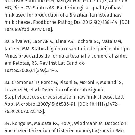
31. Costa Sobrinho PDS, Marçal FCA, Pinheiro JS, Almeida
HG, Pires CV, Santos AS. Bacteriological quality of raw
milk used for production of a Brazilian farmstead raw
milk cheese. Foodborne Pathog Dis. 2012;9(2):138–44. [DOI:
10.1089/fpd.2011.1010].
32. Silva WP, Laer AE V., Lima AS, Techera SC, Mata MM,
Jantzen MM. Status higiênico-sanitário de queijos do tipo
Minas produzidos de forma artesanal e comercializados
em Pelotas, RS. Rev Inst Lat Cândido
Tostes.2006;61(349):31–6.
33. Cremonesi P, Perez G, Pisoni G, Moroni P, Morandi S,
Luzzana M, et al. Detection of enterotoxigenic
Staphylococcus aureus isolate in raw milk cheese. Lett
Appl Microbiol.2007;45(6):586-91. [DOI: 10.1111/j.1472-
765X.2007.02231.x].
34. Kongo JM, Malcata FX, Ho AJ, Wiedmann M. Detection
and characterization of Listeria monocytogenes in Sao