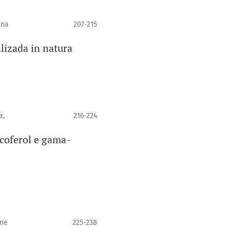
Ana
207-215
alizada in natura
a,
216-224
coferol e gama-
ane
225-238