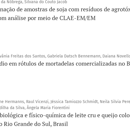
 da Nóbrega, Silvana do Couto Jacob
nação de amostras de soja com resíduos de agrotó
om análise por meio de CLAE-EM/EM
lisvânia Freitas dos Santos, Gabriela Datsch Bennemann, Daiana Novell
ódio em rótulos de mortadelas comercializadas no B
ne Hermanns, Raul Vicenzi, Jéssica Tamiozzo Schmidt, Neila Silvia Per
ilha da Silva, Ângela Maria Fiorentini
iológica e físico-química de leite cru e queijo colo
o Rio Grande do Sul, Brasil