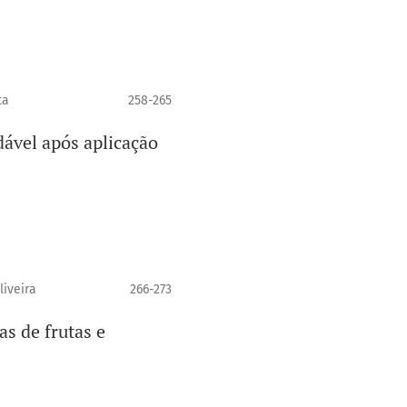
ta
258-265
ável após aplicação
liveira
266-273
s de frutas e