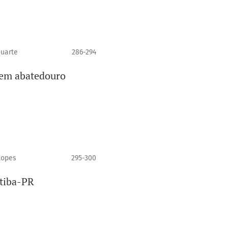
Duarte
286-294
 em abatedouro
Lopes
295-300
itiba-PR