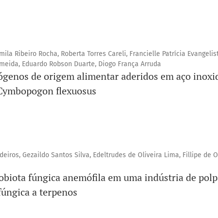
ila Ribeiro Rocha, Roberta Torres Careli, Francielle Patrícia Evangelis
lmeida, Eduardo Robson Duarte, Diogo França Arruda
ógenos de origem alimentar aderidos em aço inoxid
 Cymbopogon flexuosus
eiros, Gezaildo Santos Silva, Edeltrudes de Oliveira Lima, Fillipe de O
obiota fúngica anemófila em uma indústria de polpa
fúngica a terpenos