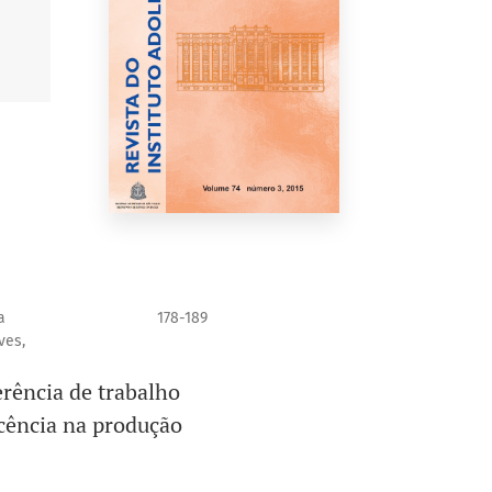
a
178-189
ves,
erência de trabalho
cência na produção