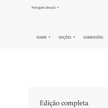
Mudar o idioma. O atual é:
Português (Brasil)
v. 74 n. 3 (2015)
SOBRE
EDIÇÕES
SUBMISSÕES
Edição completa