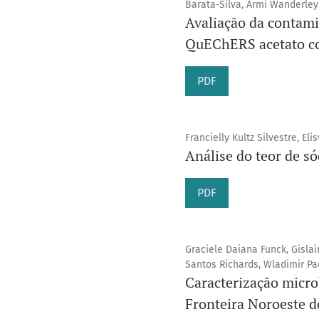
Barata-Silva, Armi Wanderley
Avaliação da contami
QuEChERS acetato c
PDF
Francielly Kultz Silvestre, E
Análise do teor de s
PDF
Graciele Daiana Funck, Gislai
Santos Richards, Wladimir Pad
Caracterização microb
Fronteira Noroeste d