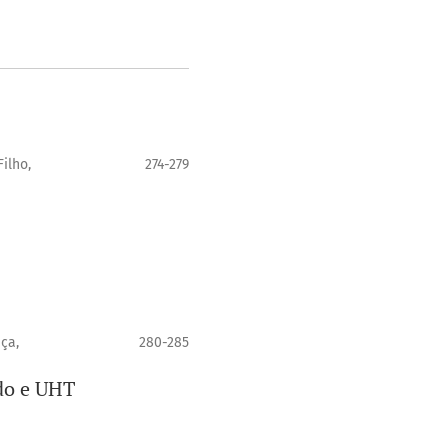
ilho,
274-279
ça,
280-285
ado e UHT