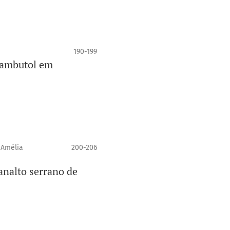
190-199
tambutol em
 Amélia
200-206
analto serrano de