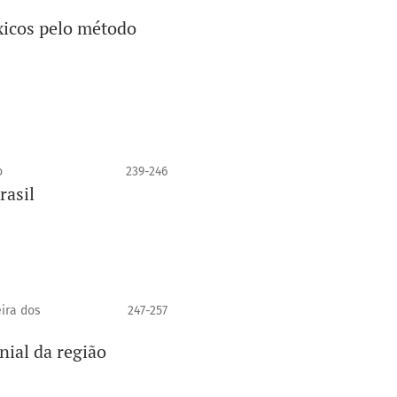
xicos pelo método
o
239-246
rasil
eira dos
247-257
nial da região