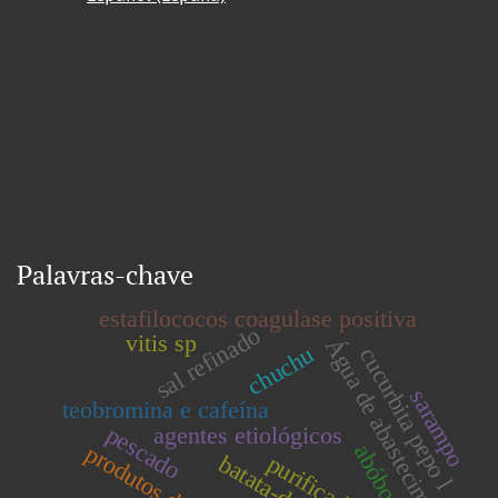
Palavras-chave
estafilococos coagulase positiva
sal refinado
vitis sp
Água de abastecimento
chuchu
cucurbita pepo l
sarampo
teobromina e cafeína
agentes etiológicos
pescado
abóbora
batata-doce