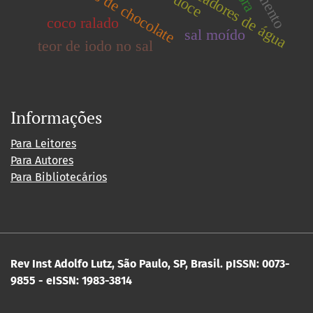
produtos de chocolate
purificadores de água
coco ralado
sal moído
teor de iodo no sal
Informações
Para Leitores
Para Autores
Para Bibliotecários
Rev Inst Adolfo Lutz, São Paulo, SP, Brasil.
pISSN: 0073-
9855 - eISSN: 1983-3814