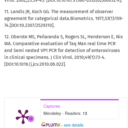
Virol. 2002;25:39-43. [DOI:10.1016/S1386-6532(02)00032-X].
11. Landis JR, Koch GG. The measurement of observer
agreement for categorical data.Biometrics. 1977;33(1):159-
74.[DOI:10.2307/2529310].
12. Oberste MS, Peñaranda S, Rogers SL, Henderson E, Nix
WA. Comparative evaluation of Taq Man real time PCR
and Semi nested VP1 PCR for detection of enteroviruses
in clinical specimens. J Clin Virol. 2010;49(1):73-4.
[DOI:10.1016/j.jcv.2010.06.022].
Captures
Mendeley - Readers:
13
-
see details