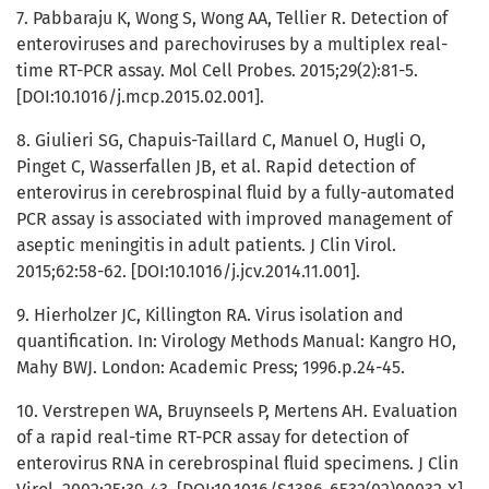
7. Pabbaraju K, Wong S, Wong AA, Tellier R. Detection of
enteroviruses and parechoviruses by a multiplex real-
time RT-PCR assay. Mol Cell Probes. 2015;29(2):81-5.
[DOI:10.1016/j.mcp.2015.02.001].
8. Giulieri SG, Chapuis-Taillard C, Manuel O, Hugli O,
Pinget C, Wasserfallen JB, et al. Rapid detection of
enterovirus in cerebrospinal fluid by a fully-automated
PCR assay is associated with improved management of
aseptic meningitis in adult patients. J Clin Virol.
2015;62:58-62. [DOI:10.1016/j.jcv.2014.11.001].
9. Hierholzer JC, Killington RA. Virus isolation and
quantification. In: Virology Methods Manual: Kangro HO,
Mahy BWJ. London: Academic Press; 1996.p.24-45.
10. Verstrepen WA, Bruynseels P, Mertens AH. Evaluation
of a rapid real-time RT-PCR assay for detection of
enterovirus RNA in cerebrospinal fluid specimens. J Clin