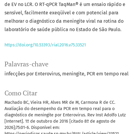
de EV no LCR. O RT-qPCR TaqMan® é um ensaio rápido e
sensível, facilmente exeqüível e com potencial para
melhorar o diagnóstico da meningite viral na rotina do
laboratório de saúde pública no Estado de São Paulo.
https://doi.org/10.53393/rial.2016.v75.33521
Palavras-chave
infecções por Enterovirus
meningite
PCR em tempo real
Como Citar
Machado BC, Vieira HR, Alves MR de M, Carmona R de CC.
Avaliação do desempenho da PCR em tempo real para o
diagnóstico de meningite por Enterovirus. Rev Inst Adolfo Lutz
[Internet]. 1º de outubro de 2016 [citado 8º de agosto de
2026];75:01-6. Disponível em:
https://periodicos.saude.sp.gov.br/RIAL/article/view/33521