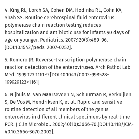
4. King RL, Lorch SA, Cohen DM, Hodinka RL, Cohn KA,
Shah SS. Routine cerebrospinal fluid enterovirus
polymerase chain reaction testing reduces
hospitalization and antibiotic use for infants 90 days of
age or younger. Pediatrics. 2007;120(3):489–96.
[DOI:10.1542/peds. 2007-0252].
5. Romero JR. Reverse-transcription polymerase chain
reaction detection of the enteroviruses. Arch Pathol Lab
Med. 1999;123:1161-9.[DOI:10.1043/0003-998528-
199929123<1161].
6. Nijhuis M, Van Maarseveen N, Schuurman R, Verkuijlen
S, De Vos M, Hendriksen K, et al. Rapid and sensitive
routine detection of all members of the genus
enterovirus in different clinical specimens by real-time
PCR. J Clin Microbiol. 2002;40(10):3666-70.[DOI:10.118/JCM-
40.10.3666-3670.2002].