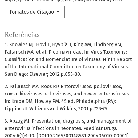
Fomatos de Citação
Referências
1. Knowles NJ, Hovi T, Hyypiä T, King AM, Lindberg AM,
Pallansch MA, et al. Picornaviridae. In: Virus Taxonomy:
Classification and Nomenclature of Viruses: Ninth Report
of the International Committee on Taxonomy of Viruses.
San Diego: Elsevier; 2012.p.855-80.
2. Pallansch MA, Roos RP. Enteroviruses: polioviruses,
coxsackieviruses, echoviruses, and newer enteroviruses.
In: Knipe DM, Howley PM. 4ª ed. Philadelphia (PA):
Lippincott Williams and Wilkins; 2001.p.723-75.
3. Abzug MJ. Presentation, diagnosis, and management of
enterovirus infections in neonates. Paediatr Drugs.
2004;6(1):1-10. [DOI:10.2165/00148581-200406010-00001].