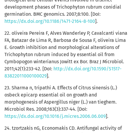
development phases of Trichophyton rubrum conidial
germination. BMC genomics. 2007;8:100. [DoI:
https://dx.doi.org/10.1186/1471-2164-8-100
].
22. oliveira Pereira F, Alves Wanderley P, Cavalcanti viana
FA, Batazar de Lima R, Barbosa de Sousa F, oliveira Lima
E. Growth inhibition and morphological alterations of
Trichophyton rubrum induced by essential oil from
Cymbopogon winterianus Jowitt ex Bor. Braz J Microbiol.
2011;42(1):233-42. [DoI:
http://dx.doi.org/10.1590/S1517-
83822011000100029
].
23. Sharma n, tripathi A. Effects of Citrus sinensis (L.)
osbeck epicarp essential oil on growth and
morphogenesis of Aspergillus niger (L.) van tieghem.
Microbiol Res. 2008;163(3):337-44. [DoI:
https://dx.doi.org/10.1016/j.micres.2006.06.009
].
24. tzortzakis nG, Economakis CD. Antifungal activity of