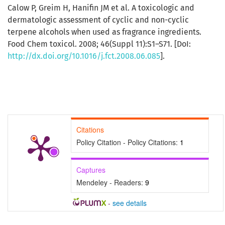
Calow P, Greim H, Hanifin JM et al. A toxicologic and
dermatologic assessment of cyclic and non-cyclic
terpene alcohols when used as fragrance ingredients.
Food Chem toxicol. 2008; 46(Suppl 11):S1–S71. [DoI:
http://dx.doi.org/10.1016/j.fct.2008.06.085
].
Citations
Policy Citation - Policy Citations:
1
Captures
Mendeley - Readers:
9
-
see details