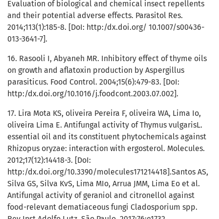
Evaluation of biological and chemical insect repellents
and their potential adverse effects. Parasitol Res.
2014;113(1):185-8. [DoI: http:/dx.doi.org/ 10.1007/s00436-
013-3641-7].
16. Rasooli I, Abyaneh MR. Inhibitory effect of thyme oils
on growth and aflatoxin production by Aspergillus
parasiticus. Food Control. 2004;15(6):479-83. [DoI:
http:/dx.doi.org/10.1016/j.foodcont.2003.07.002].
17. Lira Mota KS, oliveira Pereira F, oliveira WA, Lima Io,
oliveira Lima E. Antifungal activity of Thymus vulgarisL.
essential oil and its constituent phytochemicals against
Rhizopus oryzae: interaction with ergosterol. Molecules.
2012;17(12):14418-3. [DoI:
http:/dx.doi.org/10.3390/molecules171214418].Santos AS,
Silva GS, Silva KvS, Lima MIo, Arrua JMM, Lima Eo et al.
Antifungal activity of geraniol and citronellol against
food-relevant dematiaceous fungi Cladosporium spp.
Rev Inst Adolfo Lutz. São Paulo, 2017;76:e1732.