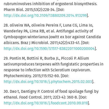
rubruminvolves inhibition of ergosterol biosynthesis.
Pharm Biol. 2015;53(2):228-34. [DoI:
http://dx.doi.org/10.3109/13880209.2014.913299
].
28. oliveira WA, oliveira Pereira F, Luna CG, Lima Io,
Wanderley PA, Lima RB, et al. Antifungal activity of
Cymbopogon winterianus jowitt ex bor against Candida
albicans. Braz J Microbiol. 2011;42(2):433-41. [DoI:
http://dx.doi.org/10.1590/S1517-83822011000200004
].
29. Pontin M, Bottini R, Burba JL, Piccoli P. Allium
sativumproduces terpenes with fungistatic properties in
response to infection with Sclerotium cepivorum.
Phytochemistry. 2015;115:152-60. [DoI:
http://dx.doi.org/10.1016/j.phytochem.2015.02.003
].
30. Dao t, Dantigny P. Control of food spoilage fungi by
ethanol. Food Control. 2011; 22(3-4): 360-8. [DoI:
http://dx.doi.org/10.1016/j.foodcont.2010.09.019
].