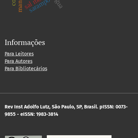
sal moído
sarampo
Informações
Para Leitores
Para Autores
Para Bibliotecários
Rev Inst Adolfo Lutz, São Paulo, SP, Brasil.
pISSN: 0073-
9855 - eISSN: 1983-3814