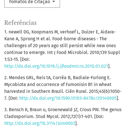
Fomatos de Citação
Referências
1. newell DG, Koopmans M, verhoef L, Duizer E, Aidara-
Kane A, Sprong H et al. Food-borne diseases - The
challenges of 20 years ago still persist while new ones
continue to emerge. Int J Food Microbiol. 2010;139 Suppl
1:S3-15. [DoI:
http://dx.doi.org/10.1016/j.ijfoodmicro.2010.01.021
].
2. Mendes GRL, Reis tA, Corrêa B, Badiale-Furlong E.
Mycobiota and occurrence of Fumonisin B1 in wheat
harvested in Southern Brazil. Ciên Rural. 2015;45(6):1050-
7. [DoI:
http://dx.doi.org/10.1590/0103-8478cr20140005
].
3. Bensch K, Braun u, Groenewald JZ, Crous PW. The genus
Cladosporium. Stud Mycol. 2012;72(1):1-401. [DoI:
http://dx.doi.org/10.3114/sim0003
].