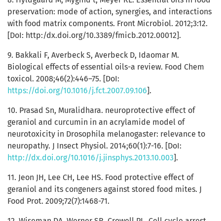
preservation: mode of action, synergies, and interactions
with food matrix components. Front Microbiol. 2012;3:12.
[DoI: http:/dx.doi.org/10.3389/fmicb.2012.00012].
9. Bakkali F, Averbeck S, Averbeck D, Idaomar M.
Biological effects of essential oils-a review. Food Chem
toxicol. 2008;46(2):446–75. [DoI:
https://doi.org/10.1016/j.fct.2007.09.106
].
10. Prasad Sn, Muralidhara. neuroprotective effect of
geraniol and curcumin in an acrylamide model of
neurotoxicity in Drosophila melanogaster: relevance to
neuropathy. J Insect Physiol. 2014;60(1):7-16. [DoI:
http://dx.doi.org/10.1016/j.jinsphys.2013.10.003
].
11. Jeon JH, Lee CH, Lee HS. Food protective effect of
geraniol and its congeners against stored food mites. J
Food Prot. 2009;72(7):1468-71.
12. Wiseman DA, Werner SR, Crowell PL. Cell cycle arrest