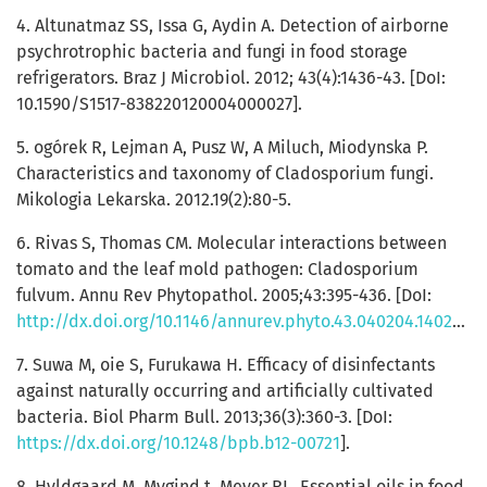
4. Altunatmaz SS, Issa G, Aydin A. Detection of airborne
psychrotrophic bacteria and fungi in food storage
refrigerators. Braz J Microbiol. 2012; 43(4):1436-43. [DoI:
10.1590/S1517-838220120004000027].
5. ogórek R, Lejman A, Pusz W, A Miluch, Miodynska P.
Characteristics and taxonomy of Cladosporium fungi.
Mikologia Lekarska. 2012.19(2):80-5.
6. Rivas S, Thomas CM. Molecular interactions between
tomato and the leaf mold pathogen: Cladosporium
fulvum. Annu Rev Phytopathol. 2005;43:395-436. [DoI:
http://dx.doi.org/10.1146/annurev.phyto.43.040204.140224
].
7. Suwa M, oie S, Furukawa H. Efficacy of disinfectants
against naturally occurring and artificially cultivated
bacteria. Biol Pharm Bull. 2013;36(3):360-3. [DoI:
https://dx.doi.org/10.1248/bpb.b12-00721
].
8. Hyldgaard M, Mygind t, Meyer RL. Essential oils in food