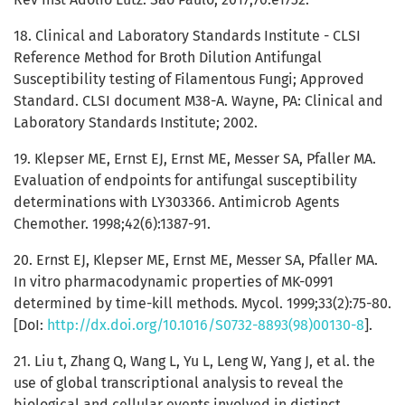
18. Clinical and Laboratory Standards Institute - CLSI
Reference Method for Broth Dilution Antifungal
Susceptibility testing of Filamentous Fungi; Approved
Standard. CLSI document M38-A. Wayne, PA: Clinical and
Laboratory Standards Institute; 2002.
19. Klepser ME, Ernst EJ, Ernst ME, Messer SA, Pfaller MA.
Evaluation of endpoints for antifungal susceptibility
determinations with LY303366. Antimicrob Agents
Chemother. 1998;42(6):1387-91.
20. Ernst EJ, Klepser ME, Ernst ME, Messer SA, Pfaller MA.
In vitro pharmacodynamic properties of MK-0991
determined by time-kill methods. Mycol. 1999;33(2):75-80.
[DoI:
http://dx.doi.org/10.1016/S0732-8893(98)00130-8
].
21. Liu t, Zhang Q, Wang L, Yu L, Leng W, Yang J, et al. the
use of global transcriptional analysis to reveal the
biological and cellular events involved in distinct