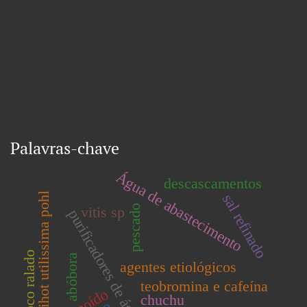
Palavras-chave
Água de abastecimento
descascamentos
manihot utilissima pohl
sal refinado
pescado
vitis sp
purificadores de água
coco ralado
abóbora
agentes etiológicos
teobromina e cafeína
chuchu