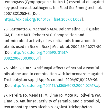
lemongrass (Cympopogon citratus L.) essential oil against
key postharvest pathogens. Inn Food Sci Emerg technol.
2007;8(2):253-8. [DoI:
https://dx.doi.org/10.1016/j.ifset.2007.01.002
].
25. Sartoratto A, Machado ALM, Delarmelina C, Figueira
GM, Duarte MCt, Rehder vLG. Composition and
antimicrobial activity of essential oils from aromatic
plants used in Brazil. Braz J Microbiol. 2004;35(4):275-80.
[DoI:
http://dx.doi.org/10.1590/S1517-
83822004000300001
].
26. Shin S, Lim S. Antifungal effects of herbal essential
oils alone and in combination with ketoconazole against
Trichophyton spp. J App Microbiol. 2004;97(6):1289-96.
[DoI:
http://dx.doi.org/10.1111/j.1365-2672.2004.02417.x
].
27. Pereira Fo, Mendes JM, Lima Io, Mota KS, oliveira WA,
Lima Eo. Antifungal activity of geraniol and citronellol,
two monoterpenes alcohols, against Trichophyton