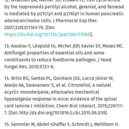
by the isoprenoids perillyl alcohol, geraniol, and farnesol
is mediated by p21Cip1 and p27Kip1 in human pancreatic
adenocarcinoma cells. J Pharmacol Exp ther.
2007;320(3):1163-70. [DoI:
https://dx.doi.org/10.1124/jpet.106.111666
].
13. Aoudou Y, Léopold tn, Michel JDP, Xavier EF, Moses MC.
Antifungal properties of essential oils and some
constituents to reduce foodborne pathogen. J Yeast
Fungal Res. 2010;1(1):1-8.
14. Brito RG, Santos PL, Quintans JSS, Lucca Júnior W,
Araújo AA, Saravananc S, et al. Citronellol, a natural
acyclic monoterpene, attenuates mechanical
hyperalgesia response in mice: evidence of the spinal
cord lamina I inhibition. Chem Biol Interact. 2015;239:111-
7. [DoI: http:/dx.doi.org/10.1016/j.cbi.2015.06.039].
15. Semmler M, Abdel-Ghaffar F, Schmidt J, Mehlhorn H.