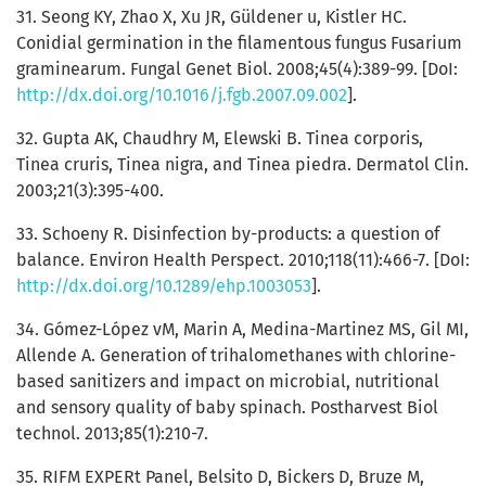
31. Seong KY, Zhao X, Xu JR, Güldener u, Kistler HC.
Conidial germination in the filamentous fungus Fusarium
graminearum. Fungal Genet Biol. 2008;45(4):389-99. [DoI:
http://dx.doi.org/10.1016/j.fgb.2007.09.002
].
32. Gupta AK, Chaudhry M, Elewski B. Tinea corporis,
Tinea cruris, Tinea nigra, and Tinea piedra. Dermatol Clin.
2003;21(3):395-400.
33. Schoeny R. Disinfection by-products: a question of
balance. Environ Health Perspect. 2010;118(11):466-7. [DoI:
http://dx.doi.org/10.1289/ehp.1003053
].
34. Gómez-López vM, Marin A, Medina-Martinez MS, Gil MI,
Allende A. Generation of trihalomethanes with chlorine-
based sanitizers and impact on microbial, nutritional
and sensory quality of baby spinach. Postharvest Biol
technol. 2013;85(1):210-7.
35. RIFM EXPERt Panel, Belsito D, Bickers D, Bruze M,