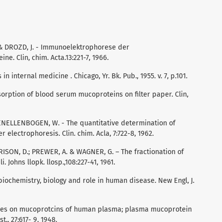
 & DROZD, J. - Immunoelektrophorese der
e. Clin, chim. Acta.13:221-7, 1966.
n internal medicine . Chicago, Yr. Bk. Pub., 1955. v. 7, p.101.
sorption of blood serum mucoproteins on filter paper. Clin,
ELLENBOGEN, W. - The quantitative determination of
electrophoresis. Clin. chim. Acla, 7:722-8, 1962.
RISON, D.; PREWER, A. & WAGNER, G. – The fractionation of
Johns llopk. llosp.,108:227-41, 1961.
 biochemistry, biology and role in human disease. New Engl, J.
tudies on mucoprotcins of human plasma; plasma mucoprotein
st., 27:617- 9, 1948.