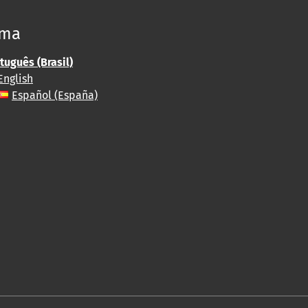
oma
tuguês (Brasil)
English
Español (España)