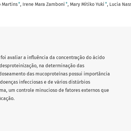
+
+
+
o Martins
Irene Mara Zamboni
Mary Mitiko Yuki
Lucia Nass
foi avaliar a influência da concentração do ácido
 desproteinização, na determinação das
 doseamento das mucoproteínas possui importância
oenças infecciosas e de vários distúrbios
rma, um controle minucioso de fatores externos que
icação.