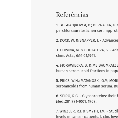
Referências
1. BOGDAl1JKOW A, B.; BERNACKA, K.
perchlorsaureloslichen serumpprotein
2. DOCK, W. & SNAPPER, I. - Advances i
3. LEDVINA, M. & COUFALOVA, S. - Ad
chim. Acta., 6:16-21,1961.
4. MORAWIECKA, B. & MEJBAUMKATZEN
human seromucoid fractions in paper 
5. PRICE, W.H.; MATANOSKI, G.M; MOR
seromucoids from human serum. Buli. 
6. SPIRO, R.G. - Glycoproteins: their
Med.,281:991-1001, 1969.
7. WINZLER, R.I. & SMYTH, I.M. - S
levels in cancer patients. J. clin. Inve