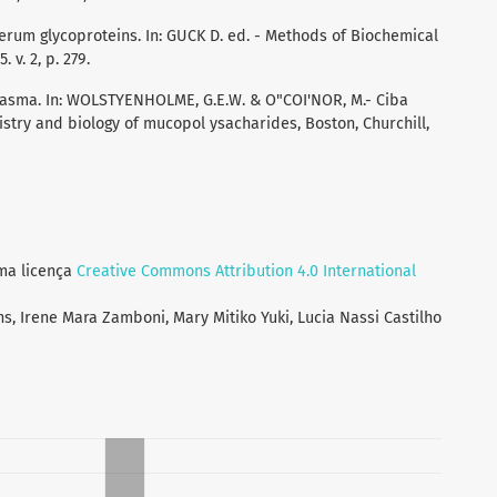
serum glycoproteins. In: GUCK D. ed. - Methods of Biochemical
 v. 2, p. 279.
plasma. In: WOLSTYENHOLME, G.E.W. & O"COI'NOR, M.- Ciba
try and biology of mucopol ysacharides, Boston, Churchill,
uma licença
Creative Commons Attribution 4.0 International
ns, Irene Mara Zamboni, Mary Mitiko Yuki, Lucia Nassi Castilho