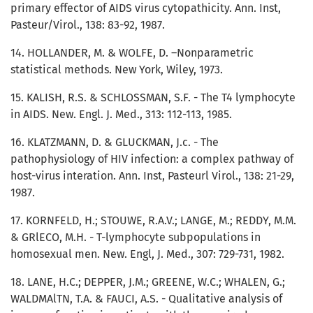
primary effector of AIDS virus cytopathicity. Ann. Inst,
Pasteur/Virol., 138: 83-92, 1987.
14. HOLLANDER, M. & WOLFE, D. –Nonparametric
statistical methods. New York, Wiley, 1973.
15. KALISH, R.S. & SCHLOSSMAN, S.F. - The T4 lymphocyte
in AIDS. New. Engl. J. Med., 313: 112-113, 1985.
16. KLATZMANN, D. & GLUCKMAN, J.c. - The
pathophysiology of HIV infection: a complex pathway of
host-virus interation. Ann. Inst, Pasteurl Virol., 138: 21-29,
1987.
17. KORNFELD, H.; STOUWE, R.A.V.; LANGE, M.; REDDY, M.M.
& GRlECO, M.H. - T-lymphocyte subpopulations in
homosexual men. New. Engl, J. Med., 307: 729-731, 1982.
18. LANE, H.C.; DEPPER, J.M.; GREENE, W.C.; WHALEN, G.;
WALDMAlTN, T.A. & FAUCI, A.S. - Qualitative analysis of