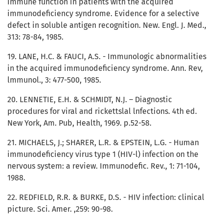
immune function in patients with the acquired
immunodeficiency syndrome. Evidence for a selective
defect in soluble antigen recognition. New. Engl. J. Med.,
313: 78-84, 1985.
19. LANE, H.C. & FAUCI, A.S. - Immunologic abnormalities
in the acquired immunodeficiency syndrome. Ann. Rev,
lmmunol., 3: 477-500, 1985.
20. LENNETIE, E.H. & SCHMIDT, N.J. – Diagnostic
procedures for viral and rickettslal lnfections. 4th ed.
New York, Am. Pub, Health, 1969. p.52-58.
21. MICHAELS, J.; SHARER, L.R. & EPSTEIN, L.G. - Human
immunodeficiency virus type 1 (HIV-l) infection on the
nervous system: a review. Immunodefic. Rev., 1: 71-104,
1988.
22. REDFIELD, R.R. & BURKE, D.S. - HIV infection: clinical
picture. Sci. Amer. ,259: 90-98.