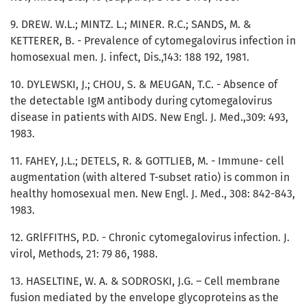
9. DREW. W.L.; MINTZ. L.; MINER. R.C.; SANDS, M. &
KETTERER, B. - Prevalence of cytomegalovirus infection in
homosexual men. J. infect, Dis.,143: 188 192, 1981.
10. DYLEWSKI, J.; CHOU, S. & MEUGAN, T.C. - Absence of
the detectable IgM antibody during cytomegalovirus
disease in patients with AIDS. New Engl. J. Med.,309: 493,
1983.
11. FAHEY, J.L.; DETELS, R. & GOTTLIEB, M. - Immune- cell
augmentation (with altered T-subset ratio) is common in
healthy homosexual men. New Engl. J. Med., 308: 842-843,
1983.
12. GRlFFITHS, P.D. - Chronic cytomegalovirus infection. J.
virol, Methods, 21: 79 86, 1988.
13. HASELTINE, W. A. & SODROSKI, J.G. – Cell membrane
fusion mediated by the envelope glycoproteins as the