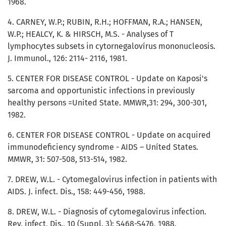
1968.
4. CARNEY, W.P.; RUBIN, R.H.; HOFFMAN, R.A.; HANSEN,
W.P.; HEALCY, K. & HIRSCH, M.S. - Analyses of T
lymphocytes subsets in cytornegalovírus mononucleosis.
J. Immunol., 126: 2114- 2116, 1981.
5. CENTER FOR DISEASE CONTROL - Update on Kaposi's
sarcoma and opportunistic infections in previously
healthy persons =United State. MMWR,31: 294, 300-301,
1982.
6. CENTER FOR DISEASE CONTROL - Update on acquired
immunodeficiency syndrome - AIDS – Uníted States.
MMWR, 31: 507-508, 513-514, 1982.
7. DREW, W.L. - Cytomegalovirus infection in patients with
AIDS. J. infect. Dis., 158: 449-456, 1988.
8. DREW, W.L. - Diagnosis of cytomegalovirus infection.
Rev, infect, Dis., 10 (Suppl. 3): S468-S476, 1988.