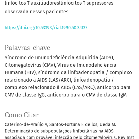
linfócitos T auxiliadoresllinfócitos T supressores
observada nesses pacientes .
https://doi.org/10.53393/rial.1990.50.35137
Palavras-chave
Síndrome de Imunodeficiência Adquirida (AIDS)
Citomegalovírus (CMV)
Vírus de Imunodeficiência
Humana (HIV)
síndrome da linfoadenopatia / complexo
relacionado à AIDS (LAS/ARC)
linfoadenopatia /
complexo relacionado à AIDS (LAS/ARC)
anticorpo para
CMV de classe IgG
anticorpo para o CMV de classe IgM
Como Citar
Caterino-de-Araújo A, Santos-Fortuna E de los, Ueda M.
Determinação de subpopulações linfocitárias na AIDS
associada com provável infecção pelo Citomegalovírus. Rev Inst