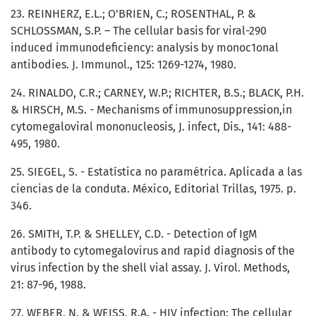
23. REINHERZ, E.L.; O'BRIEN, C.; ROSENTHAL, P. &
SCHLOSSMAN, S.P. – The cellular basis for viral-290
induced immunodeficiency: analysis by monoc1onal
antibodies. J. Immunol., 125: 1269-1274, 1980.
24. RINALDO, C.R.; CARNEY, W.P.; RICHTER, B.S.; BLACK, P.H.
& HIRSCH, M.S. - Mechanisms of immunosuppression,in
cytomegaloviral mononucleosis, J. infect, Dis., 141: 488-
495, 1980.
25. SIEGEL, S. - Estatística no paramétrica. Aplicada a las
ciencias de la conduta. México, Editorial Trillas, 1975. p.
346.
26. SMITH, T.P. & SHELLEY, C.D. - Detection of IgM
antibody to cytomegalovirus and rapid diagnosis of the
virus infection by the shell vial assay. J. Virol. Methods,
21: 87-96, 1988.
27. WEBER, N. & WEISS, R.A. - HIV infection: The cellular