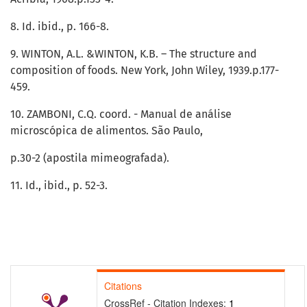
8. Id. ibid., p. 166-8.
9. WINTON, A.L. &WINTON, K.B. – The structure and
composition of foods. New York, John Wiley, 1939.p.177-
459.
10. ZAMBONI, C.Q. coord. - Manual de análise
microscópica de alimentos. São Paulo,
p.30-2 (apostila mimeografada).
11. Id., ibid., p. 52-3.
Citations
CrossRef - Citation Indexes:
1