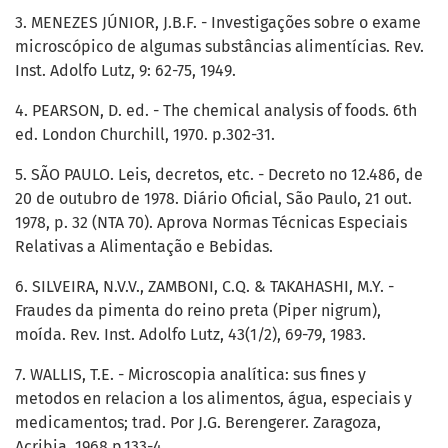
3. MENEZES JÚNIOR, J.B.F. - Investigações sobre o exame
microscópico de algumas substâncias alimentícias. Rev.
Inst. Adolfo Lutz, 9: 62-75, 1949.
4. PEARSON, D. ed. - The chemical analysis of foods. 6th
ed. London Churchill, 1970. p.302-31.
5. SÃO PAULO. Leis, decretos, etc. - Decreto no 12.486, de
20 de outubro de 1978. Diário Oficial, São Paulo, 21 out.
1978, p. 32 (NTA 70). Aprova Normas Técnicas Especiais
Relativas a Alimentação e Bebidas.
6. SILVEIRA, N.V.V., ZAMBONI, C.Q. & TAKAHASHI, M.Y. -
Fraudes da pimenta do reino preta (Piper nigrum),
moída. Rev. Inst. Adolfo Lutz, 43(1/2), 69-79, 1983.
7. WALLIS, T.E. - Microscopia analítica: sus fines y
metodos en relacion a los alimentos, água, especiais y
medicamentos; trad. Por J.G. Berengerer. Zaragoza,
Acribia, 1968.p.133-4.