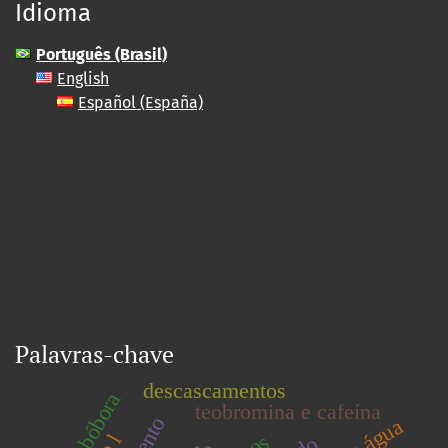
Idioma
Português (Brasil)
English
Español (España)
Palavras-chave
descascamentos
abóbora
teobromina e cafeína