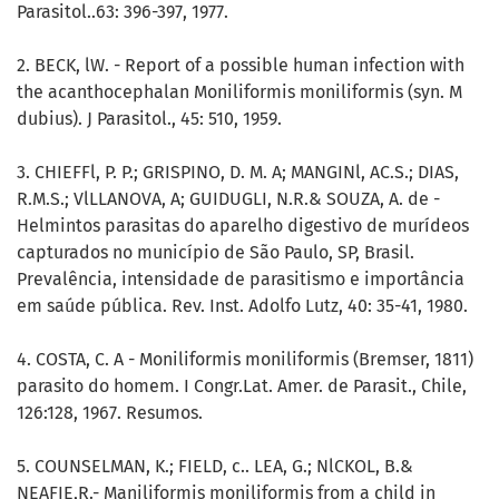
Parasitol..63: 396-397, 1977.
2. BECK, lW. - Report of a possible human infection with
the acanthocephalan Moniliformis moniliformis (syn. M
dubius). J Parasitol., 45: 510, 1959.
3. CHIEFFl, P. P.; GRISPINO, D. M. A; MANGINl, AC.S.; DIAS,
R.M.S.; VlLLANOVA, A; GUIDUGLI, N.R.& SOUZA, A. de -
Helmintos parasitas do aparelho digestivo de murídeos
capturados no município de São Paulo, SP, Brasil.
Prevalência, intensidade de parasitismo e importância
em saúde pública. Rev. Inst. Adolfo Lutz, 40: 35-41, 1980.
4. COSTA, C. A - Moniliformis moniliformis (Bremser, 1811)
parasito do homem. I Congr.Lat. Amer. de Parasit., Chile,
126:128, 1967. Resumos.
5. COUNSELMAN, K.; FIELD, c.. LEA, G.; NlCKOL, B.&
NEAFIE,R.- Maniliformis moniliformis from a child in