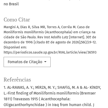
no Brasil
Como Citar
Mangini A, Dias R, Silva MR, Torres A, Corrêa M. Caso de
Moniliformis moniliformis (Acanthocephala) em criança na
cidade de São Paulo. Rev Inst Adolfo Lutz [Internet]. 30º de
dezembro de 1996 [citado 8º de agosto de 2026];56(2):9-12.
Disponível em:
https://periodicos.saude.sp.gov.br/RIAL/article/view/36593
Fomatos de Citação
Referências
1. AL-RAWAS, A. Y.; MlRZA, M. Y.; SHAFlG, M. A & AL- KlNDY,
L.-First finding of Moniliformis moniliformis (Bremser
1811) Travassos 1915 ( Acanthocephala:
Oligacanthorhynchidae ) in Iraq from human child. J