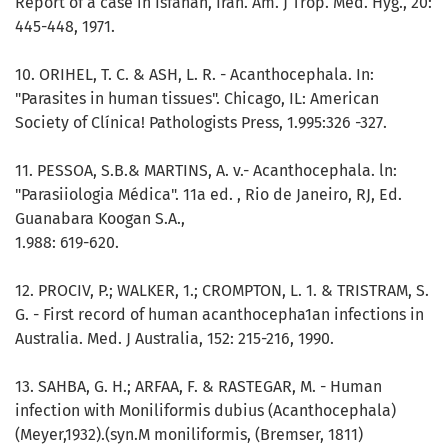
Report of a case in Isfahan, Iran. Am. J Trop. Med. Hyg., 20:
445-448, 1971.
10. ORIHEL, T. C. & ASH, L. R. - Acanthocephala. In:
"Parasites in human tissues". Chicago, IL: American
Society of Clínica! Pathologists Press, 1.995:326 -327.
11. PESSOA, S.B.& MARTINS, A. v.- Acanthocephala. ln:
"Parasiiologia Médica". 11a ed. , Rio de Janeiro, RJ, Ed.
Guanabara Koogan S.A.,
1.988: 619-620.
12. PROCIV, P.; WALKER, 1.; CROMPTON, L. 1. & TRISTRAM, S.
G. - First record of human acanthocepha1an infections in
Australia. Med. J Australia, 152: 215-216, 1990.
13. SAHBA, G. H.; ARFAA, F. & RASTEGAR, M. - Human
infection with Moniliformis dubius (Acanthocephala)
(Meyer,1932).(syn.M moniliformis, (Bremser, 1811)