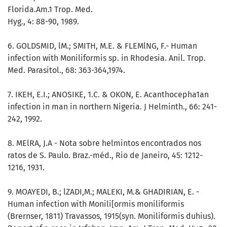
Florida.Am.1 Trop. Med.
Hyg., 4: 88-90, 1989.
6. GOLDSMID, lM.; SMITH, M.E. & FLEMlNG, F.- Human
infection with Moniliformis sp. in Rhodesia. Anil. Trop.
Med. Parasitol., 68: 363-364,1974.
7. IKEH, E.I.; ANOSIKE, 1.C. & OKON, E. Acanthocepha1an
infection in man in northern Nigeria. J Helminth., 66: 241-
242, 1992.
8. MElRA, J.A - Nota sobre helmintos encontrados nos
ratos de S. Paulo. Braz.-méd., Rio de Janeiro, 45: 1212-
1216, 1931.
9. MOAYEDI, B.; lZADI,M.; MALEKI, M.& GHADIRIAN, E. -
Human infection with Monili[ormis moniliformis
(Brernser, 1811) Travassos, 1915(syn. Moniliformis duhius).