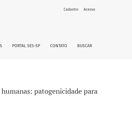
Cadastro
Acesso
ra camundongos
S
PORTAL SES-SP
CONTATO
BUSCAR
es humanas: patogenicidade para