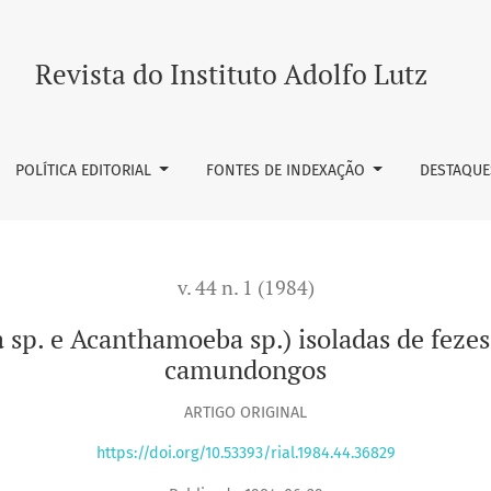
thamoeba sp.) isoladas de fezes humanas: patogenicidade pa
Revista do Instituto Adolfo Lutz
POLÍTICA EDITORIAL
FONTES DE INDEXAÇÃO
DESTAQUE
v. 44 n. 1 (1984)
a sp. e Acanthamoeba sp.) isoladas de fez
camundongos
ARTIGO ORIGINAL
https://doi.org/10.53393/rial.1984.44.36829