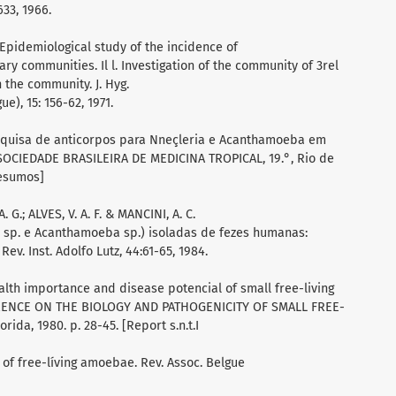
633, 1966.
. Epidemiological study of the incidence of
ary communities. Il l. Investigation of the community of 3rel
 the community. J. Hyg.
e), 15: 156-62, 1971.
esquisa de anticorpos para Nneçleria e Acanthamoeba em
OCIEDADE BRASILEIRA DE MEDICINA TROPICAL, 19.°, Rio de
Resumos]
 G.; ALVES, V. A. F. & MANCINI, A. C.
a sp. e Acanthamoeba sp.) isoladas de fezes humanas:
. Inst. Adolfo Lutz, 44:61-65, 1984.
ealth importance and disease potencial of small free-living
RENCE ON THE BIOLOGY AND PATHOGENICITY OF SMALL FREE-
rida, 1980. p. 28-45. [Report s.n.t.I
y of free-líving amoebae. Rev. Assoc. Belgue