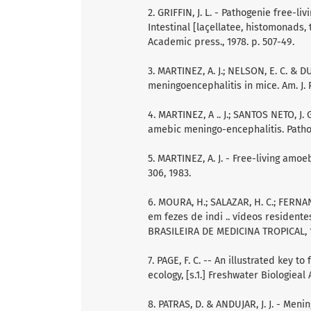
2. GRIFFIN, J. L. - Pathogenie free-liv
Intestinal [laçellatee, histomonads,
Academic press., 1978. p. 507-49.
3. MARTINEZ, A. J.; NELSON, E. C. & 
meningoencephalitis in mice. Am. J. Pa
4. MARTINEZ, A .. J.; SANTOS NETO, J.
amebic meningo-encephalitis. Pathol.
5. MARTINEZ, A. J. - Free-living amoe
306, 1983.
6. MOURA, H.; SALAZAR, H. C.; FERNA
em fezes de indi .. vídeos reside
BRASILEIRA DE MEDICINA TROPICAL, 19
7. PAGE, F. C. -- An illustrated key 
ecology, [s.1.] Freshwater Biologieal A
8. PATRAS, D. & ANDUJAR, J. J. - Me