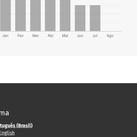
oma
tuguês (Brasil)
English