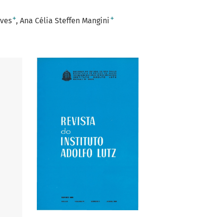
+
+
lves
Ana Célia Steffen Mangini