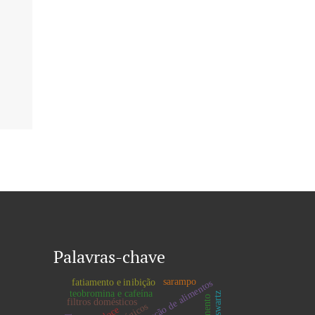
Palavras-chave
sarampo
fatiamento e inibição
teobromina e cafeína
filtros domésticos