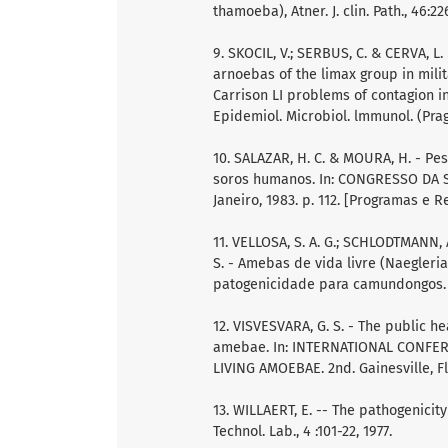
thamoeba), Atner. J. clin. Path., 46:22
9. SKOCIL, V.; SERBUS, C. & CERVA, L
arnoebas of the limax group in milit
Carrison LI problems of contagion in
Epidemiol. Microbiol. lmmunol. (Pragu
10. SALAZAR, H. C. & MOURA, H. - P
soros humanos. In: CONGRESSO DA S
Janeiro, 1983. p. 112. [Programas e 
11. VELLOSA, S. A. G.; SCHLODTMANN, A.
S. - Amebas de vida livre (Naegleri
patogenicidade para camundongos. Rev
12. VISVESVARA, G. S. - The public h
amebae. In: INTERNATIONAL CONFE
LIVING AMOEBAE. 2nd. Gainesville, Flo
13. WILLAERT, E. -- The pathogenicit
Technol. Lab., 4 :101-22, 1977.