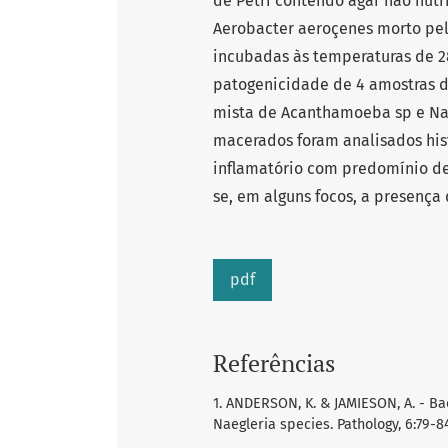
de Petri contendo ágar não nutr
Aerobacter aeroçenes morto pel
incubadas às temperaturas de 28
patogenicidade de 4 amostras 
mista de Acanthamoeba sp e Nae
macerados foram analisados his
inflamatório com predomínio de l
se, em alguns focos, a presença
pdf
Referências
1. ANDERSON, K. & JAMIESON, A. - Ba
Naegleria species. Pathology, 6:79-84