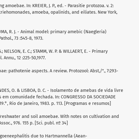
ing amoebae. In: KREIER, J. P., ed. - Parasitie protozoa. v. 2:
 triehomonades, amoeba, opalinids, and eiliates. New York,
DUMA, R. J. - Animal model: primary amebic (Naegleria)
thol., 73 :545-8, 1973.
 G.; NELSON, E. C.; STAMM, W. P. & WILLAERT, E. - Primary
 Annu., 12 :225-50,1977.
bae: pathotenie aspects. A review. Protozool: Abst,/"., 7:293-
NDES, O. & LISBOA, D. C. - Isolamento de amebas de vida livre
ntes em comunidade fechada. In: CONGRESSO DA SOCIEDADE
.°, Rio de Janeiro, 1983. p. 113. [Programas e resumos]
to freshwater and soil amoebae. With notes on cultivation and
ssoc., 976. 155 p. [Sci. publ. nº 34]
ningoeneephalitis due to Hartmannella (Aean-