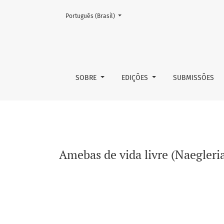
Mudar o idioma. O atual é:
Português (Brasil)
Amebas de vida livre (Naegleria sp. e Acan
SOBRE
EDIÇÕES
SUBMISSÕES
Amebas de vida livre (Naegleri