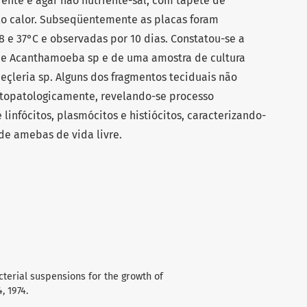
iente e ágar não nutriente-sal, com tapete de
o calor. Subseqüentemente as placas foram
 e 37°C e observadas por 10 dias. Constatou-se a
de Acanthamoeba sp e de uma amostra de cultura
çleria sp. Alguns dos fragmentos teciduais não
topatologicamente, revelando-se processo
infócitos, plasmócitos e histiócitos, caracterizando-
 de amebas de vida livre.
cterial suspensions for the growth of
, 1974.