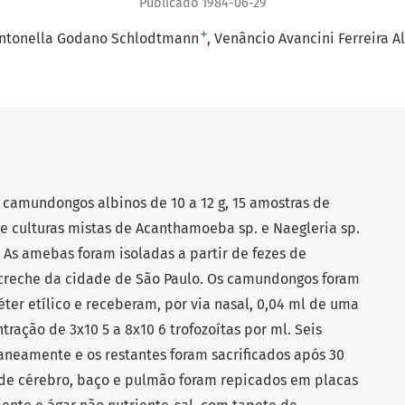
Publicado 1984-06-29
+
ntonella Godano Schlodtmann
Venâncio Avancini Ferreira A
 camundongos albinos de 10 a 12 g, 15 amostras de
e culturas mistas de Acanthamoeba sp. e Naegleria sp.
 As amebas foram isoladas a partir de fezes de
creche da cidade de São Paulo. Os camundongos foram
ter etílico e receberam, por via nasal, 0,04 ml de uma
ação de 3x10 5 a 8x10 6 trofozoítas por ml. Seis
eamente e os restantes foram sacrificados após 30
de cérebro, baço e pulmão foram repicados em placas