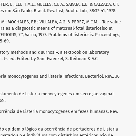
ER, E.; LEE, 1.M.L.; MELLES, C.E.A.; SAKATA, E.E. & CALZADA, C.T.
em São Paulo, Brasil. Rev. Inst; Adolfo Lutz, 38:37-41, 1978.
.; MOCHALES, F.B.; VILLALBA, A.G. & PEREZ, M.C.M. - Tee value
rs as a diagnostic means of matcrnal-fctal listeriosiso In:
RIS, 7''', Varna, 1977. Problems of listeriosis. Proceedings,
55-69.
ratory methods and duurnosi»: a textbook on laboratory
. t=. ed. Edited by Sam Fraenkel, S. Reitman & A.C.
teria monocytogenes and listeria infections. Bacteriol. Rev., 30
Isolamento de Listeria monocytogenes em secreção vaginal.
969.
corrência de Listeria monocytogenes em fezes humanas. Rev.
udo epidemio lógico da ocorrência de portadores de Listeria
atadou,'o e indivíduos com distúrbios entéricos. Rio de