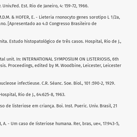
 Univ.Fed. Est. Rio de Janeiro, 4: 159-72, 1966.
.D.M. & HOFER, E. - Lieteria rnonocyto genes sorotipo L 1/2a,
no. [Apresentado ao 4.0 Congresso Brasileiro de
ita. Estudo histopatológico de três casos. Hospital, Rio de J.,
natal unit. In: INTERNATIONAL SYMPOSlUM ON LISTERIOSIS, 6th
iosis. Proceedings, edited by M. Woodbine, Leicester, Leicester
cleose infectieuse. C.R. Séanc. Soe. Biol., 101 :590-2, 1929.
Hospital, Rio de J., 64:625-8, 1963.
de listeriose em criança. Boi. Inst. Pueric. Univ. Brasil, 21
, A. - Um caso de Iisteriose humana. Rer, bras, ue«, 17:943-5,