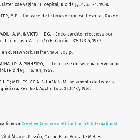
 Listeriose vaginal. H oepital; Rio de J., 54: 331-4, 1958.
ER, M.B. - Um caso de listeriose crônica. Hospital, Rio de J.,
PADILHA, M. & VICTOH, E.G. - Endo-cardite infecciosa por
 de um caso. A-rq. b/Y/H. Cardiol., 33: 193-5, 1979.
d en d. New York, Hafner, 1961. 308 p.
SUNA, LR. & PINHEIRO, J. - Listeriose do sistema nervoso no
. (Rio de J.l, 16: 161, 1969.
EH, E.; MELLES, C.E.A. & HASKIN, M. Isolamento de Listeria
idiaro. Rev. Inst. Adolfo Lutz, 34:101-7, 1974.
uma licença
Creative Commons Attribution 4.0 International
l Vital Álvares Pessôa, Carmo Elias Andrade Melles