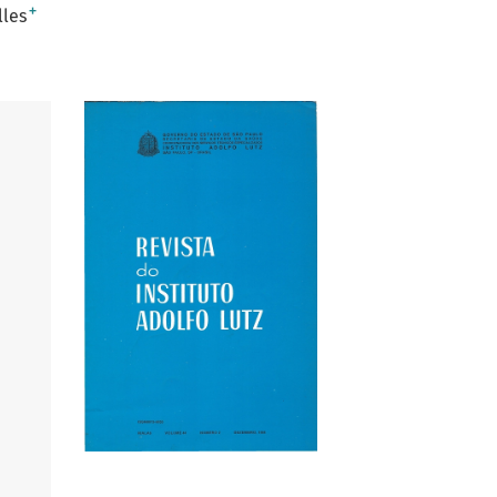
+
lles