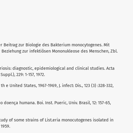
er Beitrag zur Biologie des Bakterium monocytogenes. Mit
 Beziehung zur infektiõsen Mononukleose des Menschen, Zbl.
iosis: diagnostic, epidemiological and clinical studies. Acta
Suppl.), 229: 1-157, 1972.
h e United States, 1967-1969, J. infect: Dis., 123 (3) :328-332,
o doença humana. Boi. Inst. Pueric, Univ. Brasil, 12: 157-65,
study of some strains of List.eria monocutogenes isolated in
 1959.