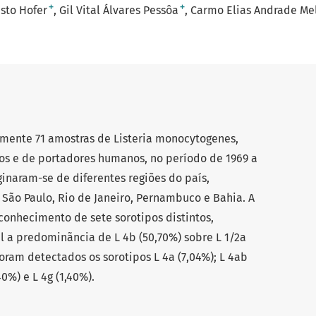
+
+
sto Hofer
Gil Vital Álvares Pessôa
Carmo Elias Andrade Me
amente 71 amostras de Listeria monocytogenes,
cos e de portadores humanos, no período de 1969 a
ginaram-se de diferentes regiões do país,
São Paulo, Rio de Janeiro, Pernambuco e Bahia. A
econhecimento de sete sorotipos distintos,
l a predominãncia de L 4b (50,70%) sobre L 1/2a
oram detectados os sorotipos L 4a (7,04%); L 4ab
40%) e L 4g (1,40%).