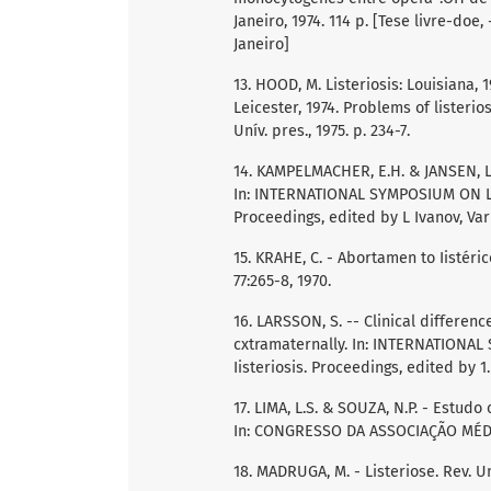
Janeiro, 1974. 114 p. [Tese livre-doe,
Janeiro]
13. HOOD, M. Listeriosis: Louisiana
Leicester, 1974. Problems of listerio
Unív. pres., 1975. p. 234-7.
14. KAMPELMACHER, E.H. & JANSEN, L.
In: INTERNATIONAL SYMPOSIUM ON LIST
Proceedings, edited by L Ivanov, Var
15. KRAHE, C. - Abortamen to Iistéric
77:265-8, 1970.
16. LARSSON, S. -- Clinical differenc
cxtramaternally. In: INTERNATIONAL 
Iisteriosis. Proceedings, edited by 1. 
17. LIMA, L.S. & SOUZA, N.P. - Estudo
In: CONGRESSO DA ASSOCIAÇÃO MÉDICA
18. MADRUGA, M. - Listeriose. Rev. Uni