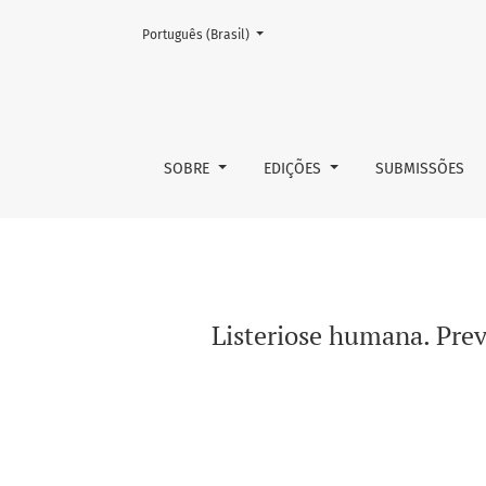
Mudar o idioma. O atual é:
Português (Brasil)
Listeriose humana. Prevalência dos sorotipos
SOBRE
EDIÇÕES
SUBMISSÕES
Listeriose humana. Prev