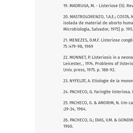
19. MADRUGA, M. - Listeriose (lI). Rev.
20. MASTROLORENZO, 1.A.E.; COSTA, M
isolada de material de aborto huma
Microbiologia, Salvador, 1975] p. 195.
21. MENEZES, D.M.F. Listeriose congên
75 :479-98, 1969
22. MONNET, P. Listeriosis in a neo
Leicester, , 1974. Problems of Iister
Univ. press, 1975. p. 188-92.
23. NYFELDT, A. Etiologie de Ia mononu
24. PACHECO, G. Faringite Iisteriosa. 
25. PACHECO, G. & AMORIM, N. Um caso 
:29-34, 1964.
26. PACHECO, G.; DIAS, V.M. & GONDIM
1960.