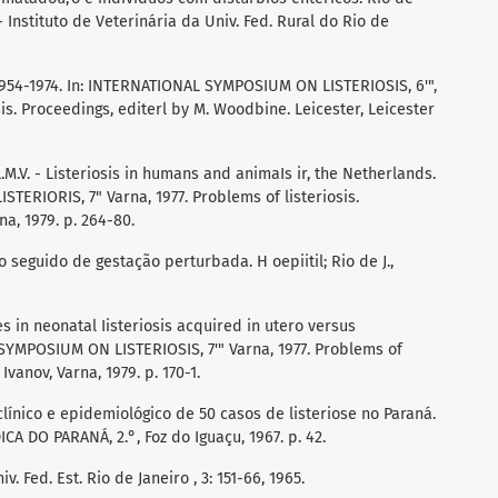
 - Instituto de Veterinária da Univ. Fed. Rural do Rio de
, 1954-1974. In: INTERNATIONAL SYMPOSIUM ON LISTERIOSIS, 6'",
sis. Proceedings, editerl by M. Woodbine. Leicester, Leicester
M.V. - Listeriosis in humans and animaIs ir, the Netherlands.
ERIORIS, 7" Varna, 1977. Problems of listeriosis.
na, 1979. p. 264-80.
o seguido de gestação perturbada. H oepiitil; Rio de J.,
es in neonatal Iisteriosis acquired in utero versus
SYMPOSIUM ON LISTERIOSIS, 7'" Varna, 1977. Problems of
Ivanov, Varna, 1979. p. 170-1.
 clínico e epidemiológico de 50 casos de listeriose no Paraná.
 DO PARANÁ, 2.°, Foz do Iguaçu, 1967. p. 42.
v. Fed. Est. Rio de Janeiro , 3: 151-66, 1965.