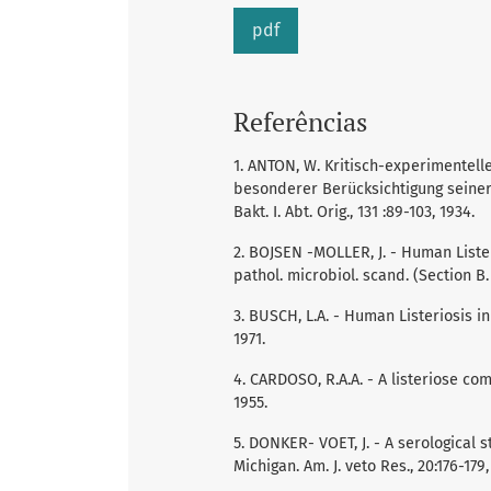
pdf
Referências
1. ANTON, W. Kritisch-experimentell
besonderer Berücksichtigung seiner
Bakt. I. Abt. Orig., 131 :89-103, 1934.
2. BOJSEN -MOLLER, J. - Human Lister
pathol. microbiol. scand. (Section B. 
3. BUSCH, L.A. - Human Listeriosis in t
1971.
4. CARDOSO, R.A.A. - A listeriose com
1955.
5. DONKER- VOET, J. - A serological 
Michigan. Am. J. veto Res., 20:176-179,