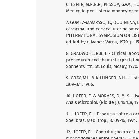
6. ESPER, M.R.N.R.; PESSOA, G.V.A.; HOF
Meningite por Listeria monocytogenes 
7. GOMEZ-MAMPASO, E.; OQUINENA, L.M
of vaginal and cervical uterine smea
INTERNATIONAL SYMPOSIUM ON LISTERIO
edited by r. Ivanov, Varna, 1979. p. 1
8. GRADWOHL, R.B.H. - Clinical labo
proceduren and their int.erpretation
Sonnemwirth. St. Louis, Mosby, 1970.
9. GRAY, M.L. & KILLINGER, A.H. - Lis
:309-371, 1966.
10. HOFER, E. & MORAES, D. M. S. - 
Anais Microbiol. (Rio de J.), 16:1:;8, 1
11 . HOFER, E. - Pesquisa sobre a o
Soe. bras. Med. trop., 8:109-16, 1974.
12. HOFER, E. - Contribuição ao est
monocytogenes entre opera"!OH de m