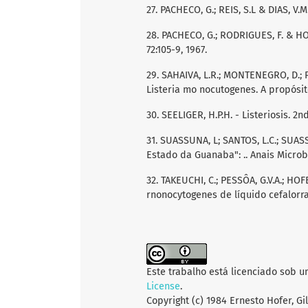
27. PACHECO, G.; REIS, S.L & DIAS, V.M.
28. PACHECO, G.; RODRIGUES, F. & HOF
72:105-9, 1967.
29. SAHAIVA, L.R.; MONTENEGRO, D.; 
Listeria mo nocutogenes. A propósito
30. SEELIGER, H.P.H. - Listeriosis. 2n
31. SUASSUNA, L; SANTOS, L.C.; SUAS
Estado da Guanaba": .. Anais Microbiol
32. TAKEUCHI, C.; PESSÔA, G.V.A.; HOF
rnonocytogenes de líquido cefalorraqu
Este trabalho está licenciado sob 
License
.
Copyright (c) 1984 Ernesto Hofer, Gi