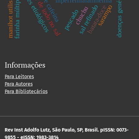
manihot utilissima pohl
agentes etiológicos
doenças genéticas
teor de iodo no sal
farinha múltipla
hiperfenilalaninemia
sal refinado
sarampo
batata-doce
chuchu
pescado
Informações
Para Leitores
Para Autores
Para Bibliotecários
Rev Inst Adolfo Lutz, São Paulo, SP, Brasil.
pISSN: 0073-
9855 - eISSN: 1983-3814