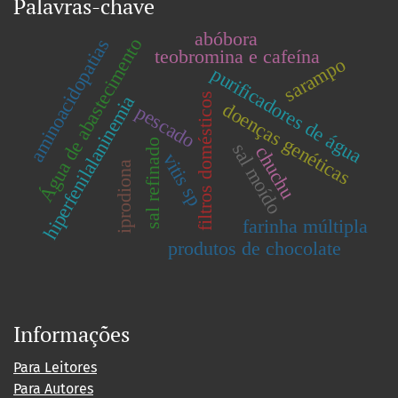
Palavras-chave
abóbora
Água de abastecimento
aminoacidopatias
teobromina e cafeína
sarampo
purificadores de água
filtros domésticos
hiperfenilalaninemia
doenças genéticas
pescado
sal refinado
sal moído
chuchu
vitis sp
iprodiona
farinha múltipla
produtos de chocolate
Informações
Para Leitores
Para Autores