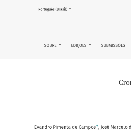
Mudar o idioma. O atual é:
Português (Brasil)
Cromoblastomicose em pacientes com Hanse
SOBRE
EDIÇÕES
SUBMISSÕES
Cro
+
Evandro Pimenta de Campos
José Marcelo 