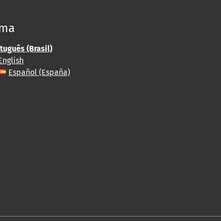
oma
tuguês (Brasil)
English
Español (España)