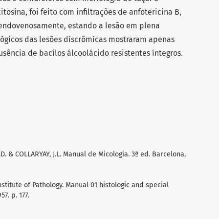
itosina, foi feito com infiltrações de anfotericina B,
, endovenosamente, estando a lesão em plena
lógicos das lesões díscrômícas mostraram apenas
ausência de bacílos álcoolácido resistentes íntegros.
R.D. & COLLARYAY, J.L. Manual de Micologia. 3ª ed. Barcelona,
titute of Pathology. Manual 01 histologic and special
57. p. 177.