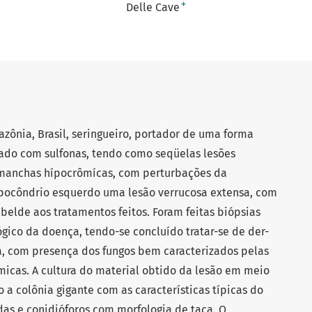
+
Delle Cave
ônia, Brasil, seringueiro, portador de uma forma
ado com sulfonas, tendo como seqüelas lesões
 manchas hípocrômícas, com perturbações da
ipocôndrio esquerdo uma lesão verrucosa extensa, com
belde aos tratamentos feitos. Foram feitas biópsias
gico da doença, tendo-se concluído tratar-se de der-
, com presença dos fungos bem caracterizados pelas
ímicas. A cultura do material obtido da lesão em meio
a colônia gigante com as características típicas do
das e conidióforos com morfologia de taça. O