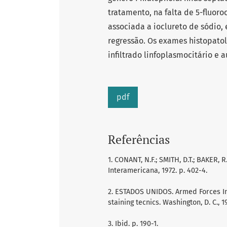
tratamento, na falta de 5-fluoroc
associada a ioclureto de sódio
regressão. Os exames histopato
infiltrado linfoplasmocitário e 
pdf
Referências
1. CONANT, N.F.; SMITH, D.T.; BAKER, 
Interamericana, 1972. p. 402-4.
2. ESTADOS UNIDOS. Armed Forces Ins
staining tecnics. Washington, D. C., 19
3. Ibid. p. 190-1.