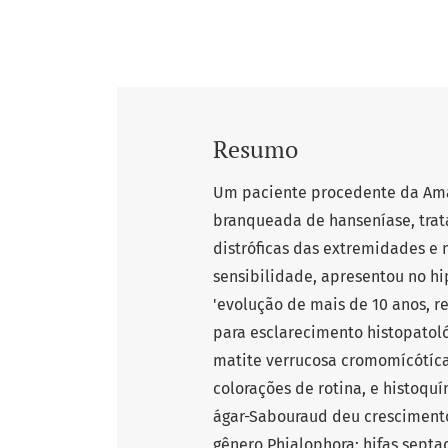
Resumo
Um paciente procedente da Amaz
branqueada de hanseníase, trat
distróficas das extremidades e
sensibilidade, apresentou no h
'evolução de mais de 10 anos, re
para esclarecimento histopatoló
matite verrucosa cromomícótíca
colorações de rotina, e histoqu
ágar-Sabouraud deu crescimento 
gênero Phialophora: hifas septa