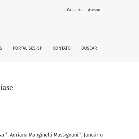
Cadastro
Acesso
S
PORTAL SES-SP
CONTATO
BUSCAR
íase
+
+
ar
Adriana Manginelli Massignani
Januário