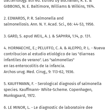
bacteriology. 8th ed. Edited by Buchanan, R. E. &
GIBBONS, N. E. Baltimore, Williams & Wilkins, 1974.
2. EDWARDS, P. R. Salmonella and
salmonellosis. Ann. N. Y. Acad. Sci., 66: 44-53, 1956.
3. GARD, S. apud WEIL, A. J. & SAPHRA, 1.14, p. 131.
4. HORMAECHE, E.; PELUFFO, C. A. & ALEPPO, P. L. - Nueva
contribucion al estudio etiológico de Ias "diarreas
infantiles de verano". Las "salmonellas"
en Ias enterocolitis de Ia infancia.
Archos urug. Med. Cirug., 9: 113-62, 1936.
5. KAUFFMANN, F. - Serological diagnosis of salmonella
species. Kauffmann- White-Scheme. Copenhagen,
Munksgaard, 1972.
6. LE MINOR, L. - Le diagnostic de laboratoire dee