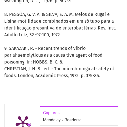
Washington, D. C., c1976. p. 507-2l.
8. PESSÔA, G. V. A. & SILVA, E. A. M. Meios de Rugai e
Lisina-motilidade combinados em um só tubo para a
identificação presuntiva de enterobactérias. Rev. Inst.
Adolfo Lutz, 32 :97-100, 1972.
9. SAKAZAKI, R. - Recent trends of Vibrio
par'ahaemolyticus as a causa tive agent of food
poisoning. In: HOBBS, B. C. &
CHRISTIAN, J. H. B., ed. - The microbiological safety of
foods. London, Academic Press, 1973. p. 375-85.
Captures
Mendeley - Readers:
1