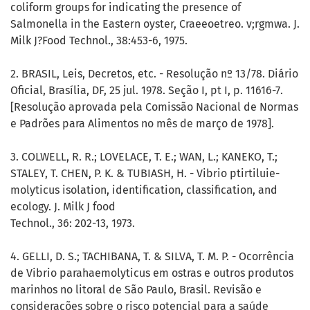
coliform groups for indicating the presence of
Salmonella in the Eastern oyster, Craeeoetreo. v;rgmwa. J.
Milk J?Food Technol., 38:453-6, 1975.
2. BRASIL, Leis, Decretos, etc. - Resolução nº 13/78. Diário
Oficial, Brasília, DF, 25 jul. 1978. Seção I, pt I, p. 11616-7.
[Resolução aprovada pela Comissão Nacional de Normas
e Padrões para Alimentos no mês de março de 1978].
3. COLWELL, R. R.; LOVELACE, T. E.; WAN, L.; KANEKO, T.;
STALEY, T. CHEN, P. K. & TUBIASH, H. - Vibrio ptirtiluie-
molyticus isolation, identification, classification, and
ecology. J. Milk J food
Technol., 36: 202-13, 1973.
4. GELLI, D. S.; TACHIBANA, T. & SILVA, T. M. P. - Ocorrência
de Vibrio parahaemolyticus em ostras e outros produtos
marinhos no litoral de São Paulo, Brasil. Revisão e
considerações sobre o risco potencial para a saúde