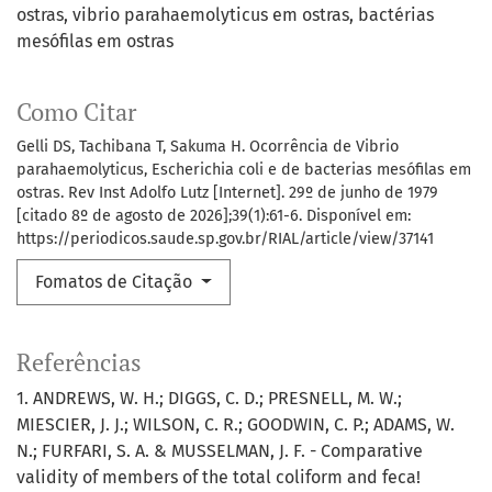
ostras
vibrio parahaemolyticus em ostras
bactérias
mesófilas em ostras
Como Citar
Gelli DS, Tachibana T, Sakuma H. Ocorrência de Vibrio
parahaemolyticus, Escherichia coli e de bacterias mesófilas em
ostras. Rev Inst Adolfo Lutz [Internet]. 29º de junho de 1979
[citado 8º de agosto de 2026];39(1):61-6. Disponível em:
https://periodicos.saude.sp.gov.br/RIAL/article/view/37141
Fomatos de Citação
Referências
1. ANDREWS, W. H.; DIGGS, C. D.; PRESNELL, M. W.;
MIESCIER, J. J.; WILSON, C. R.; GOODWIN, C. P.; ADAMS, W.
N.; FURFARI, S. A. & MUSSELMAN, J. F. - Comparative
validity of members of the total coliform and feca!