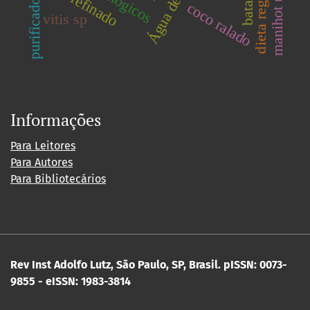
dieta regional
sal refinado
coco ralado
vitis sp
Informações
Para Leitores
Para Autores
Para Bibliotecários
Rev Inst Adolfo Lutz, São Paulo, SP, Brasil.
pISSN: 0073-
9855 - eISSN: 1983-3814