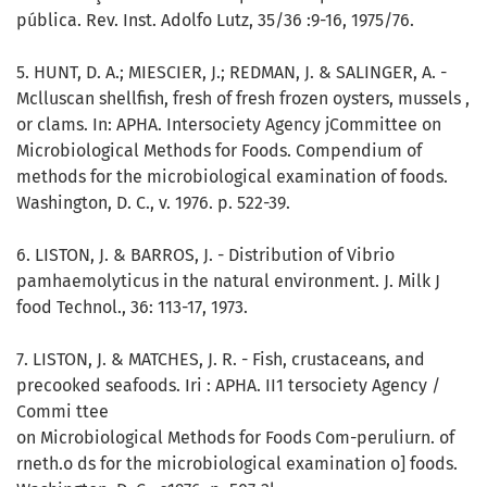
pública. Rev. Inst. Adolfo Lutz, 35/36 :9-16, 1975/76.
5. HUNT, D. A.; MIESCIER, J.; REDMAN, J. & SALINGER, A. -
Mclluscan shellfish, fresh of fresh frozen oysters, mussels ,
or clams. In: APHA. Intersociety Agency jCommittee on
Microbiological Methods for Foods. Compendium of
methods for the microbiological examination of foods.
Washington, D. C., v. 1976. p. 522-39.
6. LISTON, J. & BARROS, J. - Distribution of Vibrio
pamhaemolyticus in the natural environment. J. Milk J
food Technol., 36: 113-17, 1973.
7. LISTON, J. & MATCHES, J. R. - Fish, crustaceans, and
precooked seafoods. Iri : APHA. II1 tersociety Agency /
Commi ttee
on Microbiological Methods for Foods Com-peruliurn. of
rneth.o ds for the microbiological examination o] foods.