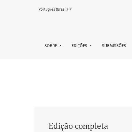
Mudar o idioma. O atual é:
Português (Brasil)
v. 39 n. 1 (1979)
SOBRE
EDIÇÕES
SUBMISSÕES
Edição completa