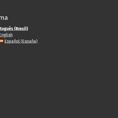
oma
tuguês (Brasil)
English
Español (España)