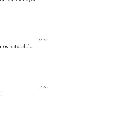
45-50
ros natural do
51-53
l