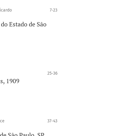
icardo
7-23
l do Estado de São
25-36
s, 1909
rce
37-43
de São Paulo, SP,