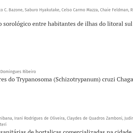
to C. Bazone, Saburo Hyakutake, Celso Carmo Mazza, Chaie Feldman, R
 sorológico entre habitantes de ilhas do litoral su
 Domingues Ribeiro
tres do Trypanosoma (Schizotrypanum) cruzi Chaga
hibana, Irani Rodrigues de Oliveira, Claydes de Quadros Zamboni, Judi
teri
anitárias de hortaliças comercializadas na cidade 