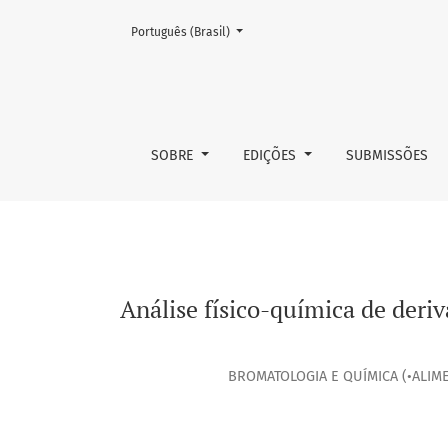
Mudar o idioma. O atual é:
Português (Brasil)
Análise físico-química de derivados em pó 
SOBRE
EDIÇÕES
SUBMISSÕES
Análise físico-química de der
BROMATOLOGIA E QUÍMICA (•ALIME