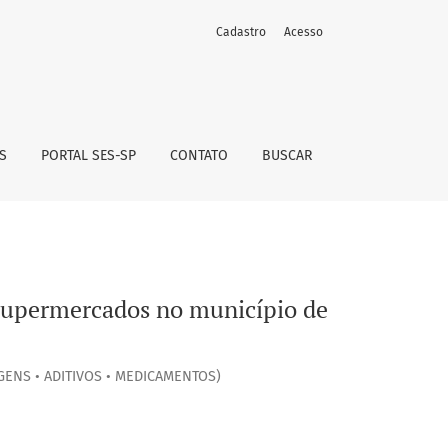
Cadastro
Acesso
 São Paulo
S
PORTAL SES-SP
CONTATO
BUSCAR
 supermercados no município de
GENS • ADITIVOS • MEDICAMENTOS)