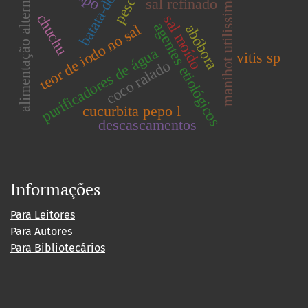
manihot utilissima pohl
alimentação alternativa
pescado
batata-doce
sal refinado
chuchu
sal moído
agentes etiológicos
abóbora
teor de iodo no sal
purificadores de água
vitis sp
coco ralado
cucurbita pepo l
descascamentos
Informações
Para Leitores
Para Autores
Para Bibliotecários